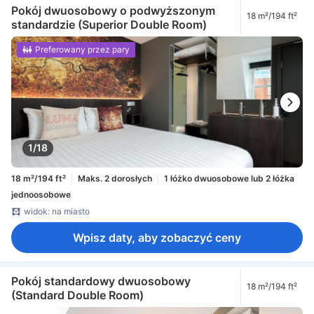
Pokój dwuosobowy o podwyższonym
18 m²/194 ft²
standardzie (Superior Double Room)
Preferowany przez pary
1/18
18 m²/194 ft²
Maks. 2 dorosłych
1 łóżko dwuosobowe lub 2 łóżka
jednoosobowe
widok: na miasto
Wpisz daty, aby zobaczyć ceny
Pokój standardowy dwuosobowy
18 m²/194 ft²
(Standard Double Room)