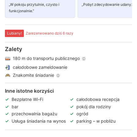
„W pokoju przytulnie, czysto i
„Pobyt zdecydowanie udany.”
funkcjonalnie.”
Lubiany!
Zarezerwowano dziś 6 razy
Zalety
180 m do transportu publicznego
całodobowe zameldowanie
Znakomite śniadanie
Inne istotne korzyści
Bezpłatne Wi-Fi
całodobowa recepcja
bar
pokój dla rodziny
przechowalnia bagażu
ogród
Usługa śniadania na wynos
parking – w pobliżu