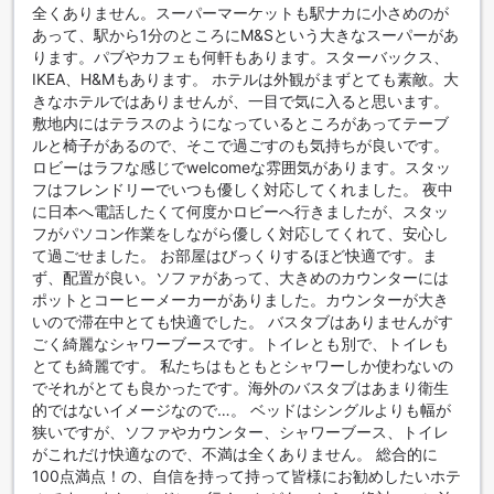
które jest zaledwie 20 minut jazdy pociągiem, można
全くありません。スーパーマーケットも駅ナカに小さめのが
skorzystać z linii Piccadilly. Wystarczy wsiąść w pociąg na
あって、駅から1分のところにM&Sという大きなスーパーがあ
stacji Heathrow Terminals 2 & 3 i jechać w kierunku
ります。パブやカフェも何軒もあります。スターバックス、
Cockfosters. Po 11 przystankach wysiądź na stacji
IKEA、H&Mもあります。 ホテルは外観がまずとても素敵。大
Hammersmith, a następnie przesiądź się na linię
きなホテルではありませんが、一目で気に入ると思います。
Hammersmith & City lub Circle, aby dotrzeć na stację
敷地内にはテラスのようになっているところがあってテーブ
Hammersmith, która znajduje się w odległości krótkiego
ルと椅子があるので、そこで過ごすのも気持ちが良いです。
spaceru od hotelu.
ロビーはラフな感じでwelcomeな雰囲気があります。スタッ
Z lotniska Gatwick podróż do Heeton Concept Hotel -
フはフレンドリーでいつも優しく対応してくれました。 夜中
Luma Hammersmith jest równie wygodna. Możesz
に日本へ電話したくて何度かロビーへ行きましたが、スタッ
skorzystać z Gatwick Express, który zabierze Cię
フがパソコン作業をしながら優しく対応してくれて、安心し
bezpośrednio do stacji Victoria w Londynie. Z Victoria
て過ごせました。 お部屋はびっくりするほど快適です。ま
przesiądź się na linię District i jedź w kierunku Upminster.
ず、配置が良い。ソファがあって、大きめのカウンターには
Po kilku przystankach wysiądź na stacji Hammersmith.
ポットとコーヒーメーカーがありました。カウンターが大き
Cała podróż zajmie około 50 minut. W obu przypadkach,
いので滞在中とても快適でした。 バスタブはありませんがす
po przybyciu na stację Hammersmith, możesz cieszyć się
ごく綺麗なシャワーブースです。トイレとも別で、トイレも
krótkim spacerem do hotelu, który znajduje się w otoczeniu
とても綺麗です。 私たちはもともとシャワーしか使わないの
licznych restauracji, sklepów i atrakcji turystycznych, co
でそれがとても良かったです。海外のバスタブはあまり衛生
czyni go idealnym miejscem na rozpoczęcie odkrywania
的ではないイメージなので…。 ベッドはシングルよりも幅が
Londynu.
狭いですが、ソファやカウンター、シャワーブース、トイレ
がこれだけ快適なので、不満は全くありません。 総合的に
Atrakcje w pobliżu Heeton Concept Hotel - Luma
100点満点！の、自信を持って持って皆様にお勧めしたいホテ
Hammersmith