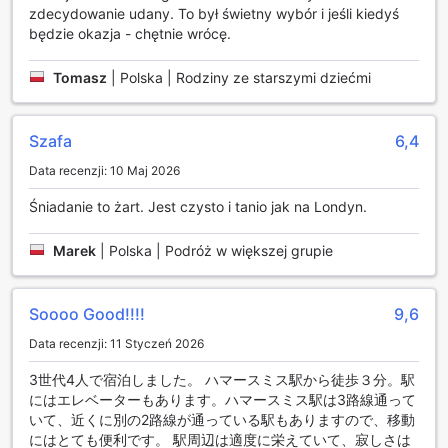
przestrzeń 20 metrów kwadratowych z podwójnym
zdecydowanie udany. To był świetny wybór i jeśli kiedyś
łóżkiem lub sofą, zapewniając wygodę i komfort. Dla
będzie okazja - chętnie wrócę.
większej liczby osób Heeton Concept Hotel - Luma
Hammersmith posiada również Deluxe Triple Room, który
Tomasz
|
Polska | Rodziny ze starszymi dziećmi
ma 23 metry kwadratowe przestrzeni z podwójnym
łóżkiem lub sofą. Osoby podróżujące w duecie mogą
wybrać Superior Twin Room z dwoma pojedynczymi
Szafa
6,4
łóżkami, a dla tych, którzy preferują dłuższy pobyt,
dostępne są Studio Apartments, które oferują przytulne 18
Data recenzji: 10 Maj 2026
metrów kwadratowych z podwójnym łóżkiem. Na koniec,
Śniadanie to żart. Jest czysto i tanio jak na Londyn.
dla większych grup, hotel dysponuje pokojami z dwoma
podwójnymi łóżkami, co czyni go idealnym miejscem na
wspólne wakacje.
Marek
|
Polska | Podróż w większej grupie
Jak dotrzeć do Heeton Concept Hotel - Luma
Hammersmith z najbliższego lotniska
Soooo Good!!!!
9,6
Data recenzji: 11 Styczeń 2026
Heeton Concept Hotel - Luma Hammersmith znajduje się w
sercu Hammersmith, co czyni go doskonałym miejscem na
3世代4人で宿泊しました。 ハマースミス駅から徒歩３分。駅
pobyt dla podróżnych przybywających do Londynu.
にはエレベーターもあります。ハマースミス駅は3路線通って
Najbliższymi lotniskami są Heathrow i Gatwick, oba
いて、近くに別の2路線が通っている駅もありますので、移動
oferujące łatwy dostęp do hotelu. Z lotniska Heathrow,
にはとても便利です。 駅周辺は適度に栄えていて、寂しさは