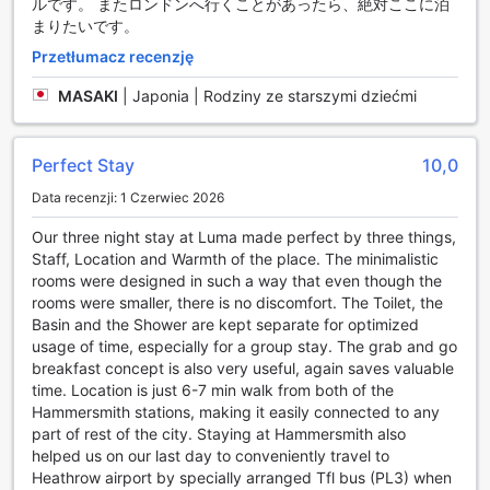
ルです。 またロンドンへ行くことがあったら、絶対ここに泊
まりたいです。
Heeton Concept Hotel - Luma Hammersmith znajduje się w
Przetłumacz recenzję
sercu Hammersmith, otoczony wieloma fascynującymi
atrakcjami, które z pewnością umilą Twój pobyt. Zaledwie
MASAKI
|
Japonia | Rodziny ze starszymi dziećmi
kilka kroków dzieli Cię od Centrum Wystawienniczego
Olympia, gdzie odbywają się liczne wydarzenia i wystawy.
Miłośnicy teatru mogą cieszyć się przedstawieniami w
Perfect Stay
10,0
Teatrze Bush oraz Lyric Hammersmith, które oferują
różnorodne spektakle i występy. Dla tych, którzy pragną
Data recenzji: 1 Czerwiec 2026
relaksu, K Spa zapewnia luksusowe zabiegi, a bliskość
Riverside Studios oraz Domu Hogartha to idealna okazja do
Our three night stay at Luma made perfect by three things,
odkrywania lokalnej sztuki i kultury. W okolicy znajdują się
Staff, Location and Warmth of the place. The minimalistic
także przytulne puby, takie jak Old Ship oraz Headliners,
rooms were designed in such a way that even though the
które zapraszają na wieczorne spotkania w miłej
rooms were smaller, there is no discomfort. The Toilet, the
atmosferze. Klub Królowej i Dove to doskonałe miejsca na
Basin and the Shower are kept separate for optimized
wieczorne wyjścia, zapewniając niezapomniane chwile w
usage of time, especially for a group stay. The grab and go
sercu Londynu.
breakfast concept is also very useful, again saves valuable
time. Location is just 6-7 min walk from both of the
Wygodne połączenia komunikacyjne w pobliżu Heeton
Hammersmith stations, making it easily connected to any
Concept Hotel - Luma Hammersmith
part of rest of the city. Staying at Hammersmith also
helped us on our last day to conveniently travel to
Heeton Concept Hotel - Luma Hammersmith cieszy się
Heathrow airport by specially arranged Tfl bus (PL3) when