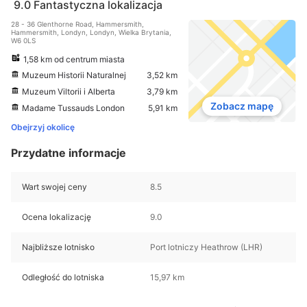
9.0
Fantastyczna lokalizacja
28 - 36 Glenthorne Road, Hammersmith,
Hammersmith, Londyn, Londyn, Wielka Brytania,
W6 0LS
1,58 km od centrum miasta
Muzeum Historii Naturalnej
3,52 km
Muzeum Viltorii i Alberta
3,79 km
Zobacz mapę
Madame Tussauds London
5,91 km
Obejrzyj okolicę
Przydatne informacje
Wart swojej ceny
8.5
Ocena lokalizację
9.0
Najbliższe lotnisko
Port lotniczy Heathrow (LHR)
Odległość do lotniska
15,97 km