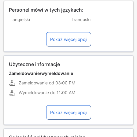
Personel mówi w tych językach:
angielski
francuski
hindi
hiszpański
Pokaż więcej opcji
kataloński
litewski
portugalski
rosyjski
rumuński
ukraiński
Użyteczne informacje
włoski
Zameldowanie/wymeldowanie
Zameldowanie od
03:00 PM
Wymeldowanie do
11:00 AM
Pokaż więcej opcji