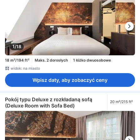
1/18
18 m²/194 ft²
Maks. 2 dorosłych
1 łóżko dwuosobowe
widok: na miasto
Wpisz daty, aby zobaczyć ceny
Pokój typu Deluxe z rozkładaną sofą
20 m²/215 ft²
(Deluxe Room with Sofa Bed)