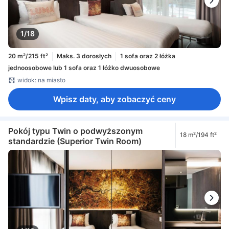
1/18
20 m²/215 ft²
Maks. 3 dorosłych
1 sofa oraz 2 łóżka
jednoosobowe lub 1 sofa oraz 1 łóżko dwuosobowe
widok: na miasto
Wpisz daty, aby zobaczyć ceny
Pokój typu Twin o podwyższonym
18 m²/194 ft²
standardzie (Superior Twin Room)