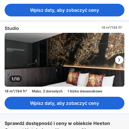
Wpisz daty, aby zobaczyć ceny
Studio
18 m²/194 ft²
1/10
18 m²/194 ft²
Maks. 2 dorosłych
1 łóżko dwuosobowe
Wpisz daty, aby zobaczyć ceny
Sprawdź dostępność i ceny w obiekcie Heeton