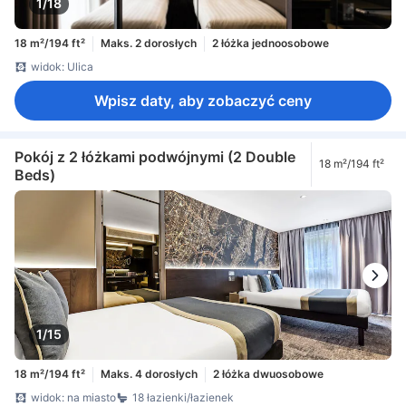
1/18
18 m²/194 ft²
Maks. 2 dorosłych
2 łóżka jednoosobowe
widok: Ulica
Wpisz daty, aby zobaczyć ceny
Pokój z 2 łóżkami podwójnymi (2 Double
18 m²/194 ft²
Beds)
1/15
18 m²/194 ft²
Maks. 4 dorosłych
2 łóżka dwuosobowe
widok: na miasto
18 łazienki/łazienek