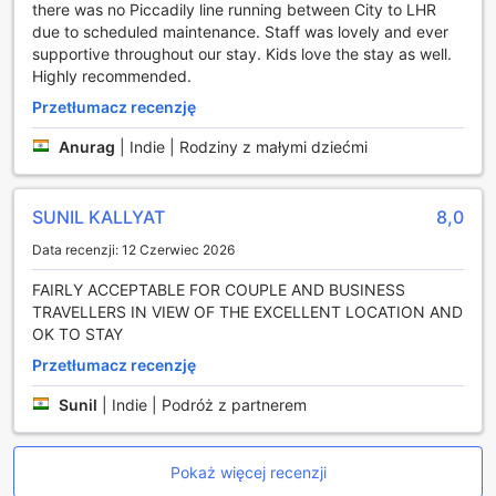
doskonałą lokalizacją, otoczoną licznymi stacjami metra i
there was no Piccadily line running between City to LHR
dworcami kolejowymi, co sprawia, że podróżowanie po
due to scheduled maintenance. Staff was lovely and ever
Londynie jest niezwykle proste i wygodne. W zasięgu kilku
supportive throughout our stay. Kids love the stay as well.
minut spacerem znajdują się stacje metra Turnham Green
Highly recommended.
oraz Ravenscourt Park, które oferują szybki dostęp do
Przetłumacz recenzję
centralnych dzielnic miasta. Dzięki tym połączeniom można
łatwo dotrzeć do popularnych atrakcji turystycznych,
Anurag
|
Indie | Rodziny z małymi dziećmi
takich jak Buckingham Palace czy British Museum, a także
do tętniących życiem dzielnic handlowych.
Dodatkowo, w pobliżu hotelu znajdują się stacje
SUNIL KALLYAT
8,0
Shepherd's Bush Market oraz Shepherd's Bush (Central),
które zapewniają bezproblemowy dostęp do linii metra
Data recenzji: 12 Czerwiec 2026
Central, umożliwiającej podróże w różnych kierunkach.
FAIRLY ACCEPTABLE FOR COUPLE AND BUSINESS
Stacja Hammersmith (H&C) oraz Hammersmith (District &
TRAVELLERS IN VIEW OF THE EXCELLENT LOCATION AND
Piccadilly) to kolejne kluczowe węzły komunikacyjne, które
OK TO STAY
łączą gości hotelowych z innymi częściami Londynu. Nie
można również zapomnieć o dworcach kolejowych
Przetłumacz recenzję
Kensington (Olympia) i Gunnersbury, które oferują
Sunil
|
Indie | Podróż z partnerem
połączenia z innymi miastami w Wielkiej Brytanii. Dzięki tak
rozbudowanej sieci transportowej, każdy gość Heeton
Concept Hotel - Luma Hammersmith może cieszyć się
łatwym dostępem do wszystkich atrakcji, jakie oferuje
Pokaż więcej recenzji
Londyn.