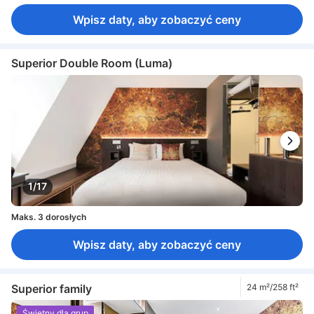
Wpisz daty, aby zobaczyć ceny
Superior Double Room (Luma)
1/17
Maks. 3 dorosłych
Wpisz daty, aby zobaczyć ceny
Superior family
24 m²/258 ft²
Świetny dla grup