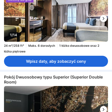
1/14
24 m²/258 ft²
Maks. 6 dorosłych
1 łóżko dwuosobowe oraz 2
łóżka piętrowe
Wpisz daty, aby zobaczyć ceny
Pokój Dwuosobowy typu Superior (Superior Double
Room)