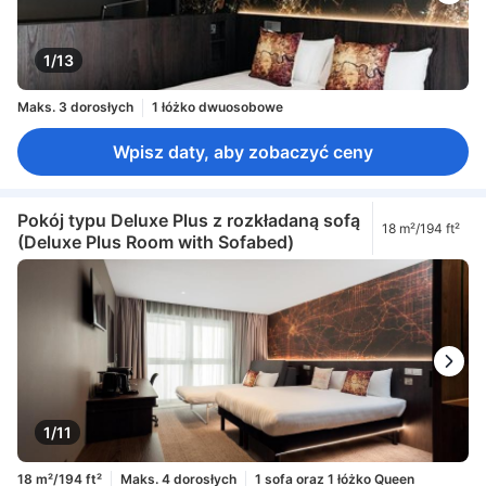
1/13
Maks. 3 dorosłych
1 łóżko dwuosobowe
Wpisz daty, aby zobaczyć ceny
Pokój typu Deluxe Plus z rozkładaną sofą
18 m²/194 ft²
(Deluxe Plus Room with Sofabed)
1/11
18 m²/194 ft²
Maks. 4 dorosłych
1 sofa oraz 1 łóżko Queen