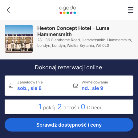
Heeton Concept Hotel - Luma
Hammersmith
28 - 36 Glenthorne Road, Hammersmith, Hammersmith,
Londyn, Londyn, Wielka Brytania, W6 0LS
Dokonaj rezerwacji online
Zameldowanie
Wymeldowanie
sob., sie 8
nd., sie 9
1
2
0
pokój
dorośli
Dzieci
Sprawdź dostępność i ceny