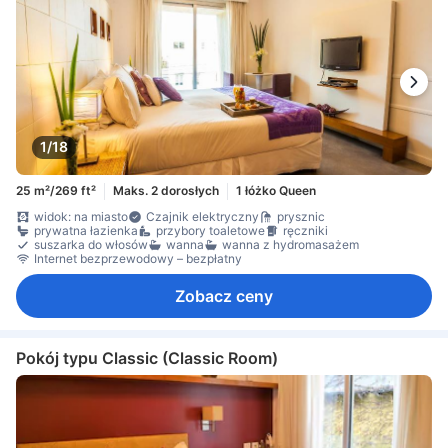
1/18
25 m²/269 ft²
Maks. 2 dorosłych
1 łóżko Queen
widok: na miasto
Czajnik elektryczny
prysznic
prywatna łazienka
przybory toaletowe
ręczniki
suszarka do włosów
wanna
wanna z hydromasażem
Internet bezprzewodowy – bezpłatny
Zobacz ceny
Pokój typu Classic (Classic Room)