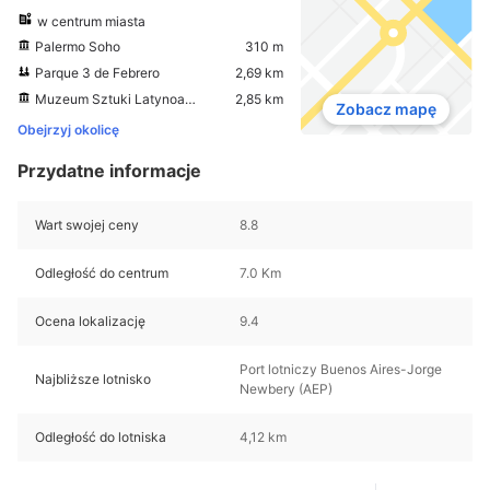
w centrum miasta
Palermo Soho
310 m
Parque 3 de Febrero
2,69 km
Muzeum Sztuki Latynoamerykańskiej w Buenos Aires (MALBA)
2,85 km
Zobacz mapę
Obejrzyj okolicę
Przydatne informacje
Wart swojej ceny
8.8
Odległość do centrum
7.0 Km
Ocena lokalizację
9.4
Port lotniczy Buenos Aires-Jorge
Najbliższe lotnisko
Newbery (AEP)
Odległość do lotniska
4,12 km