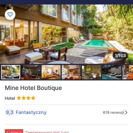
1/103
Mine Hotel Boutique
Hotel
9,3
Fantastyczny
619 recenzji
Lubiany!
Zarezerwowano dziś 1 raz