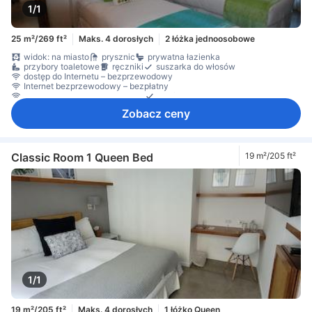
1/1
25 m²/269 ft²
Maks. 4 dorosłych
2 łóżka jednoosobowe
widok: na miasto
prysznic
prywatna łazienka
przybory toaletowe
ręczniki
suszarka do włosów
dostęp do Internetu – bezprzewodowy
Internet bezprzewodowy – bezpłatny
Internet przez LAN – bezpłatny
telefon
Zobacz ceny
Classic Room 1 Queen Bed
19 m²/205 ft²
1/1
19 m²/205 ft²
Maks. 4 dorosłych
1 łóżko Queen