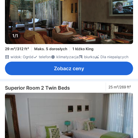
1/1
29 m²/312 ft²
Maks. 5 dorosłych
1 łóżko King
widok: Ogród
telefon
klimatyzacja
biurko
Dla niepalących
Zobacz ceny
Superior Room 2 Twin Beds
25 m²/269 ft²