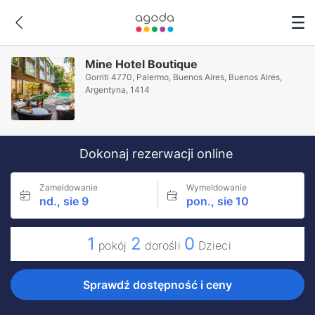
Mine Hotel Boutique
Gorriti 4770, Palermo, Buenos Aires, Buenos Aires,
Argentyna, 1414
Dokonaj rezerwacji online
Zameldowanie
Wymeldowanie
nd., sie 9
pon., sie 10
1
2
0
pokój
dorośli
Dzieci
Sprawdź dostępność i ceny