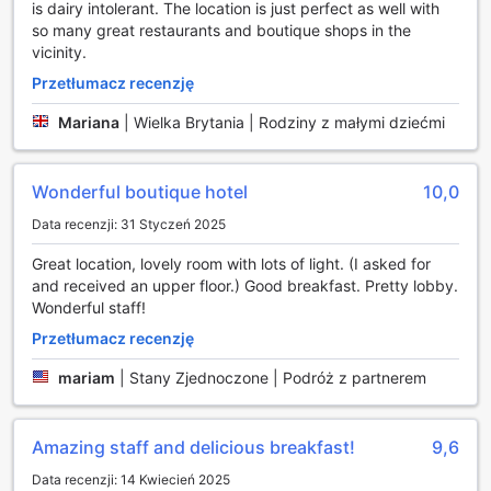
podczas pobytu.
is dairy intolerant. The location is just perfect as well with
Dodatkowo, hotel dysponuje zarówno wewnętrznym, jak i
so many great restaurants and boutique shops in the
zewnętrznym basenem, co sprawia, że można cieszyć się
vicinity.
pływaniem niezależnie od pogody. W wewnętrznym
Przetłumacz recenzję
basenie można relaksować się po intensywnym treningu, a
w zewnętrznym basenie można zażyć kąpieli słonecznych
Mariana
|
Wielka Brytania | Rodziny z małymi dziećmi
w otoczeniu bujnej roślinności. Dla tych, którzy pragną
poczuć piasek pod stopami, bliskość plaży stanowi
doskonałą okazję do uprawiania sportów wodnych lub po
Wonderful boutique hotel
10,0
prostu relaksu na słońcu. Mine Hotel Boutique to miejsce,
gdzie aktywność fizyczna spotyka się z luksusowym
Data recenzji: 31 Styczeń 2025
wypoczynkiem.
Great location, lovely room with lots of light. (I asked for
Udogodnienia w Mine Hotel Boutique – Komfort i Wygoda
and received an upper floor.) Good breakfast. Pretty lobby.
na Wyciągnięcie Ręki
Wonderful staff!
Przetłumacz recenzję
Mine Hotel Boutique w Buenos Aires to miejsce, które łączy
elegancję z wygodą, oferując swoim gościom szereg
mariam
|
Stany Zjednoczone | Podróż z partnerem
udogodnień, które sprawiają, że każdy pobyt jest
wyjątkowy. W hotelu dostępna jest usługa pralni oraz pralni
chemicznej, co pozwala na wygodne zarządzanie odzieżą
Amazing staff and delicious breakfast!
9,6
podczas podróży. Goście mogą również skorzystać z room
Data recenzji: 14 Kwiecień 2025
service, aby delektować się posiłkami w intymnej