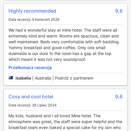
zregenerowanie sił po dniu pełnym wrażeń.
Dodatkowo, Mine Hotel Boutique dysponuje pięknym
Highly recommended
9,6
ogrodem, który stanowi oazę spokoju w sercu tętniącego
Data recenzji: 6 Kwiecień 2026
życiem Buenos Aires. Goście mogą spędzać czas w
urokliwej przestrzeni, ciesząc się świeżym powietrzem i
We had a wonderful stay at mine hotel. The staff were all
zielenią. Dla miłośników literatury dostępna jest biblioteka,
extremely kind and warm. Rooms are spacious, clean and
w której można znaleźć wiele interesujących tytułów, a
well maintained. Beds very comfortable with soft bedding.
także strefa wspólnego wypoczynku z telewizorem,
Yummy breakfast and good coffee. Only one small
idealna do relaksu przy ulubionych filmach. Na koniec, w
downside is our door to the room has a gap at the top
hotelowym sklepie z pamiątkami można znaleźć unikalne
which meant it was not very soundproof.
upominki, które będą doskonałą pamiątką z pobytu w tym
wyjątkowym miejscu.
Przetłumacz recenzję
Isabella
|
Australia | Podróż z partnerem
Obiekty sportowe w Mine Hotel Boutique
Mine Hotel Boutique w Buenos Aires to idealne miejsce dla
miłośników aktywnego wypoczynku, oferujące szereg
Cosy and cool hotel
9,6
znakomitych obiektów sportowych. Goście mogą
Data recenzji: 26 Lipiec 2024
skorzystać z nowoczesnego centrum fitness, które jest
doskonale wyposażone w sprzęt do ćwiczeń siłowych oraz
My kids, husband and I all loved Mine hotel. The
cardio. Niezależnie od poziomu zaawansowania, każdy
atmosphere was great, the staff were super helpful and the
znajdzie tu coś dla siebie, aby zadbać o formę i zdrowie
breakfast team even baked a special cake for my son who