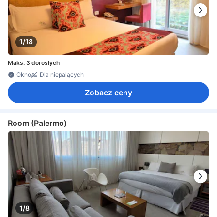
1/18
Maks. 3 dorosłych
Okno
Dla niepalących
Zobacz ceny
Room (Palermo)
1/8