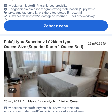
widok: na miasto
Prysznic bez brodzika
Udogodnienia dla osób z ograniczoną mobilnością
prysznic
prywatna łazienka
przybory toaletowe
ręczniki
suszarka do włosów
dostęp do Internetu – bezprzewodowy
Internet bezprzewodowy – bezpłatny
Zobacz ceny
Pokój typu Superior z Łóżkiem typu
25 m²/269 ft²
Queen-Size (Superior Room 1 Queen Bed)
1/1
25 m²/269 ft²
Maks. 4 dorosłych
1 łóżko Queen
widok: na miasto
prysznic
prywatna łazienka
przybory toaletowe
ręczniki
suszarka do włosów