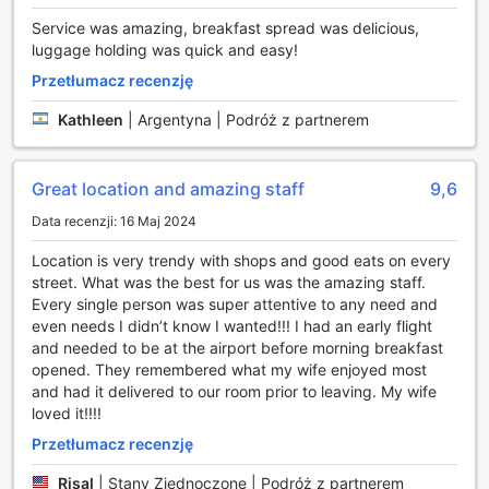
atmosferze swojego pokoju. Dodatkowo, hotel zapewnia
Service was amazing, breakfast spread was delicious,
sejfy w pokojach, które dają pewność, że wartościowe
luggage holding was quick and easy!
przedmioty są bezpieczne, a także usługi konsjerża, które
pomogą w organizacji atrakcji i zwiedzania miasta.
Przetłumacz recenzję
W Mine Hotel Boutique każdy gość ma dostęp do
Kathleen
|
Argentyna | Podróż z partnerem
bezpłatnego Wi-Fi zarówno w pokojach, jak i w
przestrzeniach publicznych, co umożliwia łatwe łączenie
się z bliskimi lub planowanie codziennych aktywności.
Great location and amazing staff
9,6
Hotel oferuje również ekspresowe zameldowanie i
wymeldowanie, co jest niezwykle wygodne dla
Data recenzji: 16 Maj 2024
podróżujących w biegu. Dodatkowo, goście mogą
skorzystać z przechowalni bagażu oraz codziennego
Location is very trendy with shops and good eats on every
sprzątania, co zapewnia komfort i świeżość w każdym
street. What was the best for us was the amazing staff.
momencie pobytu. Dla tych, którzy pragną chwili relaksu,
Every single person was super attentive to any need and
w hotelu znajduje się kominek, który tworzy przytulną
even needs I didn’t know I wanted!!! I had an early flight
atmosferę, idealną do spędzenia wieczoru z książką lub
and needed to be at the airport before morning breakfast
lampką wina.
opened. They remembered what my wife enjoyed most
and had it delivered to our room prior to leaving. My wife
Udogodnienia transportowe w Mine Hotel Boutique
loved it!!!!
Przetłumacz recenzję
Mine Hotel Boutique w Buenos Aires to idealne miejsce dla
podróżnych, którzy cenią sobie wygodę i komfort. Hotel
Risal
|
Stany Zjednoczone | Podróż z partnerem