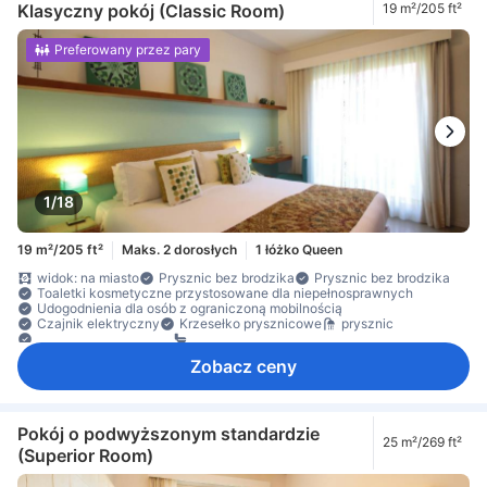
Klasyczny pokój (Classic Room)
19 m²/205 ft²
Preferowany przez pary
1/18
19 m²/205 ft²
Maks. 2 dorosłych
1 łóżko Queen
widok: na miasto
Prysznic bez brodzika
Prysznic bez brodzika
Toaletki kosmetyczne przystosowane dla niepełnosprawnych
Udogodnienia dla osób z ograniczoną mobilnością
Czajnik elektryczny
Krzesełko prysznicowe
prysznic
Prysznic bez brodzika
prywatna łazienka
Zobacz ceny
Pokój o podwyższonym standardzie
25 m²/269 ft²
(Superior Room)