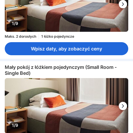
1/9
Maks. 2 dorosłych
1 łóżko pojedyncze
Wpisz daty, aby zobaczyć ceny
Mały pokój z łóżkiem pojedynczym (Small Room -
Single Bed)
1/9