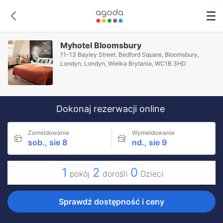
Myhotel Bloomsbury
11-13 Bayley Street. Bedford Square, Bloomsbury,
Londyn, Londyn, Wielka Brytania, WC1B 3HD
Dokonaj rezerwacji online
Zameldowanie
Wymeldowanie
sob., sie 8
nd., sie 9
1
2
0
pokój
dorośli
Dzieci
Sprawdź dostępność i ceny