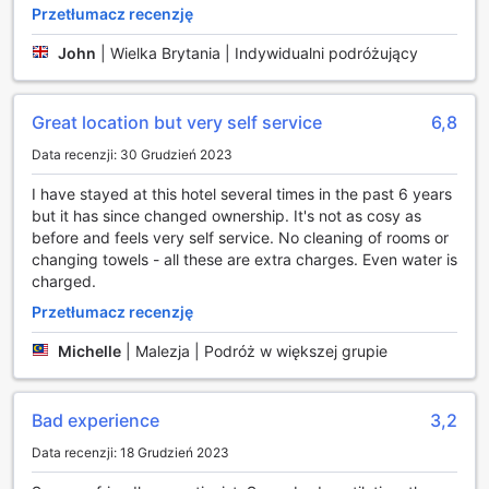
Przetłumacz recenzję
znajdują się różnorodne napoje, a kawa i herbata są
zawsze pod ręką dzięki specjalnym urządzeniom do ich
John
|
Wielka Brytania | Indywidualni podróżujący
parzenia. W łazience goście znajdą suszarkę do włosów, co
sprawia, że przygotowanie się do wyjścia staje się szybkie
i wygodne. Myhotel Bloomsbury to idealne miejsce dla osób
Great location but very self service
6,8
poszukujących komfortu i nowoczesnych udogodnień w
sercu Londynu.
Data recenzji: 30 Grudzień 2023
Wyjątkowe Doświadczenia Kulinarne w Myhotel
I have stayed at this hotel several times in the past 6 years
Bloomsbury
but it has since changed ownership. It's not as cosy as
before and feels very self service. No cleaning of rooms or
Myhotel Bloomsbury to miejsce, które nie tylko zachwyca
changing towels - all these are extra charges. Even water is
komfortem swoich pokoi, ale również oferuje wyjątkowe
charged.
doświadczenia kulinarne. W sercu hotelu znajduje się
Przetłumacz recenzję
urokliwa kawiarnia, idealna na poranny relaks przy filiżance
aromatycznej kawy. To doskonałe miejsce, aby rozpocząć
Michelle
|
Malezja | Podróż w większej grupie
dzień, delektując się świeżo parzoną kawą oraz
różnorodnymi przekąskami, które zaspokoją nawet
najbardziej wymagające podniebienia. Kawiarnia emanuje
Bad experience
3,2
przytulną atmosferą, sprzyjającą zarówno spotkaniom
Data recenzji: 18 Grudzień 2023
biznesowym, jak i chwilom relaksu w gronie przyjaciół.
Goście Myhotel Bloomsbury mogą również cieszyć się