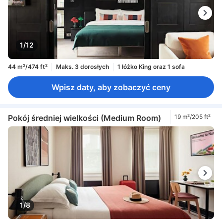
1/12
44 m²/474 ft²
Maks. 3 dorosłych
1 łóżko King oraz 1 sofa
Wpisz daty, aby zobaczyć ceny
Pokój średniej wielkości (Medium Room)
19 m²/205 ft²
1/8