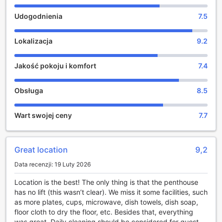
dzieci: dzieci w wieku od 2 do 3 lat mogą przebywać w
Udogodnienia
7.5
hotelu bezpłatnie, co czyni to miejsce idealnym dla rodzin
podróżujących z najmłodszymi. Dla tych, którzy planują
podróż na lotnisko, Myhotel Bloomsbury jest dogodnie
Lokalizacja
9.2
usytuowany w odległości 45 minut jazdy, co sprawia, że
jest to doskonały wybór na każdą okazję.
Jakość pokoju i komfort
7.4
Udogodnienia w Myhotel Bloomsbury: Komfort i Wygoda
na Wyciągnięcie Ręki
Obsługa
8.5
Myhotel Bloomsbury w Londynie to miejsce, które łączy
Wart swojej ceny
7.7
nowoczesny styl z najwyższym komfortem, oferując
gościom szereg udogodnień, które sprawiają, że pobyt
staje się prawdziwą przyjemnością. W całym hotelu
dostępne jest bezpłatne Wi-Fi, co pozwala na swobodne
Great location
9,2
korzystanie z Internetu zarówno w pokojach, jak i w
Data recenzji: 19 Luty 2026
przestrzeniach publicznych. Dzięki temu goście mogą
łatwo planować swoje codzienne przygody w Londynie,
Location is the best! The only thing is that the penthouse
pozostając w kontakcie z bliskimi lub pracując zdalnie w
has no lift (this wasn’t clear). We miss it some facilities, such
komfortowych warunkach.
as more plates, cups, microwave, dish towels, dish soap,
Dodatkowo, Myhotel Bloomsbury oferuje ekspresowe
floor cloth to dry the floor, etc. Besides that, everything
zameldowanie i wymeldowanie, co znacząco ułatwia
was great. Daily cleaning should be considered for guest