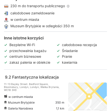
230 m do transportu publicznego
całodobowe zameldowanie
w centrum miasta
Muzeum Brytyjskie w odległości 350 m
Inne istotne korzyści
Bezpłatne Wi-Fi
całodobowa recepcja
przechowalnia bagażu
Śniadanie
centrum biznesowe
Pranie
zakaz palenia w obiekcie
kawiarnia
9.2
Fantastyczna lokalizacja
11-13 Bayley Street. Bedford Square,
Bloomsbury, Londyn, Londyn, Wielka Brytania,
WC1B 3HD
w centrum miasta
Muzeum Brytyjskie
350 m
Galeria Narodowa
1,1 km