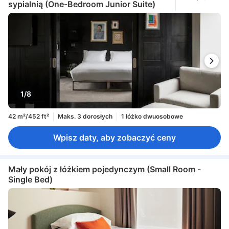
sypialnią (One-Bedroom Junior Suite)
1/8
42 m²/452 ft²
Maks. 3 dorosłych
1 łóżko dwuosobowe
Wpisz daty, aby zobaczyć ceny
Mały pokój z łóżkiem pojedynczym (Small Room -
Single Bed)