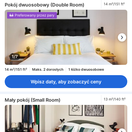
Pokój dwuosobowy (Double Room)
14 m²/151 ft²
Preferowany przez pary
1/7
14 m²/151 ft²
Maks. 2 dorosłych
1 łóżko dwuosobowe
Wpisz daty, aby zobaczyć ceny
Mały pokój (Small Room)
13 m²/140 ft²