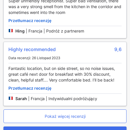
Super unfriendly receptionist. Super bad ventilation, there
pysznym śniadaniem w formie kontynentalnej, które
was a very strong smell from the kitchen in the corridor and
serwowane jest każdego ranka. Bogaty wybór świeżych
sometimes went into the room
owoców, chrupiących pieczyw oraz wyśmienitych serów
sprawia, że każdy znajdzie coś dla siebie. Śniadanie w
Przetłumacz recenzję
Myhotel Bloomsbury to nie tylko posiłek, to prawdziwa
Hing
|
Francja | Podróż z partnerem
uczta dla zmysłów, która dostarcza energii na cały dzień
pełen przygód w Londynie. Dzięki starannie dobranym
składnikom i dbałości o detale, każdy kęs staje się
Highly recommended
9,6
niezapomnianym doświadczeniem.
Data recenzji: 26 Listopad 2023
Rodzaje pokoi w Myhotel Bloomsbury
Fantastic location, but on side street, so no noise issues,
Myhotel Bloomsbury w Londynie oferuje różnorodne
great café next door for breakfast with 30% discount,
pokoje, które zaspokoją potrzeby każdego gościa. Wśród
clean, helpful staff…. Very comfortable bed. I’ll be back!
nich znajduje się przytulny Pokój Dwuosobowy o
Przetłumacz recenzję
powierzchni 14 metrów kwadratowych z wygodnym
łóżkiem podwójnym, idealny dla par szukających
Sarah
|
Francja | Indywidualni podróżujący
romantycznej atmosfery. Dla tych, którzy pragną nieco
więcej przestrzeni, Junior Suite z balkonem o powierzchni
27 metrów kwadratowych z łóżkiem królewskim zapewnia
Pokaż więcej recenzji
komfort i elegancję. Natomiast King Suite, rozciągający się
na 40 metrów kwadratowych, to prawdziwa oaza luksusu z