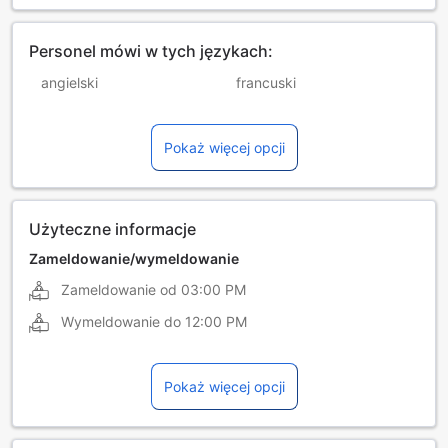
Personel mówi w tych językach:
angielski
francuski
hiszpański
niemiecki
Pokaż więcej opcji
portugalski
węgierski
włoski
Użyteczne informacje
Zameldowanie/wymeldowanie
Zameldowanie od
03:00 PM
Wymeldowanie do
12:00 PM
Pokaż więcej opcji