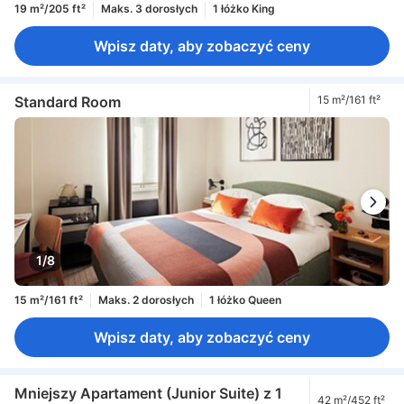
19 m²/205 ft²
Maks. 3 dorosłych
1 łóżko King
Wpisz daty, aby zobaczyć ceny
Standard Room
15 m²/161 ft²
1/8
15 m²/161 ft²
Maks. 2 dorosłych
1 łóżko Queen
Wpisz daty, aby zobaczyć ceny
Mniejszy Apartament (Junior Suite) z 1
42 m²/452 ft²