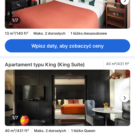
1/7
13 m²/140 ft²
Maks. 2 dorosłych
1 łóżko dwuosobowe
Wpisz daty, aby zobaczyć ceny
Apartament typu King (King Suite)
40 m²/431 ft²
1/7
40 m²/431 ft²
Maks. 2 dorosłych
1 łóżko Queen