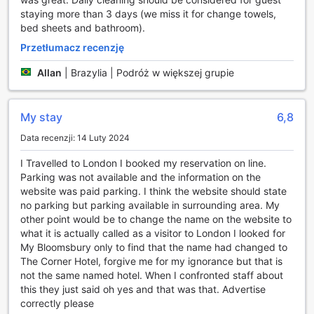
proces przybycia i opuszczenia hotelu. Goście mogą
staying more than 3 days (we miss it for change towels,
cieszyć się szybkim dostępem do swoich pokoi, co jest
bed sheets and bathroom).
szczególnie istotne po długiej podróży. Dla tych, którzy
potrzebują miejsca na bagaż, hotel dysponuje również
Przetłumacz recenzję
usługą przechowywania bagażu, co pozwala na swobodne
Allan
|
Brazylia | Podróż w większej grupie
zwiedzanie Londynu bez zbędnego obciążenia. Te
udogodnienia sprawiają, że Myhotel Bloomsbury to idealny
wybór dla osób ceniących sobie wygodę i komfort w sercu
tętniącego życiem miasta.
My stay
6,8
Data recenzji: 14 Luty 2024
Udogodnienia pokoi w Myhotel Bloomsbury
I Travelled to London I booked my reservation on line.
W Myhotel Bloomsbury każdy pokój został zaprojektowany
Parking was not available and the information on the
z myślą o komforcie i relaksie gości. Klimatyzacja zapewnia
website was paid parking. I think the website should state
idealną temperaturę w każdym pomieszczeniu, co sprawia,
no parking but parking available in surrounding area. My
że niezależnie od pory roku, pobyt staje się przyjemnością.
other point would be to change the name on the website to
Goście mogą zrelaksować się w wygodnych szlafrokach,
what it is actually called as a visitor to London I looked for
które dodają poczucia luksusu i komfortu, a codzienna
My Bloomsbury only to find that the name had changed to
prasa dostępna w pokojach pozwala na bieżąco śledzić
The Corner Hotel, forgive me for my ignorance but that is
wydarzenia ze świata.
not the same named hotel. When I confronted staff about
Dodatkowo, każdy pokój jest wyposażony w telewizor z
this they just said oh yes and that was that. Advertise
dostępem do kanałów satelitarnych oraz kablowych, co
correctly please
umożliwia rozrywkę w dowolnym momencie. W mini barze