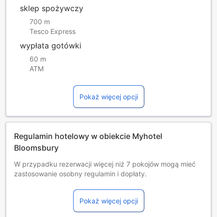
sklep spożywczy
700 m
Tesco Express
wypłata gotówki
60 m
ATM
Pokaż więcej opcji
Regulamin hotelowy w obiekcie Myhotel
Bloomsbury
W przypadku rezerwacji więcej niż 7 pokojów mogą mieć
zastosowanie osobny regulamin i dopłaty.
Dzieci i dostawki
Niemowlęta i dzieci od 0 do 1 lat
Pokaż więcej opcji
Pobyt jest bezpłatny w przypadku korzystania z
dostępnych łóżek. Uwaga: łóżeczko dla dziecka może być