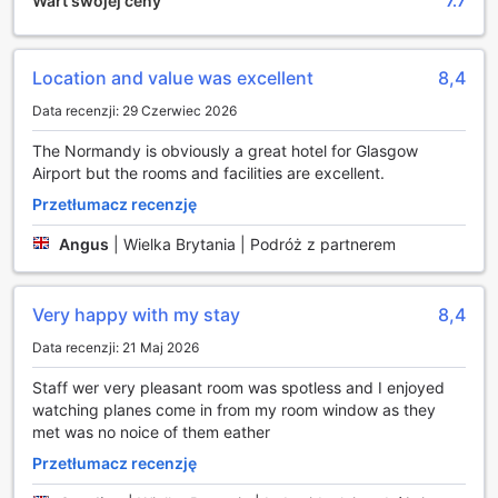
Wart swojej ceny
7.7
dniu pełnym wrażeń. Atmosfera baru sprzyja zarówno
intymnym rozmowom, jak i wspólnym celebracjom, co
czyni go sercem hotelowej rozrywki.
Dodatkowo, hotel oferuje piękny ogród, idealny na relaks w
Location and value was excellent
8,4
otoczeniu natury. Goście mogą spędzać czas na świeżym
Data recenzji: 29 Czerwiec 2026
powietrzu, ciesząc się słońcem lub organizując piknik z
rodziną i przyjaciółmi. Dla tych, którzy pragną wspólnego
The Normandy is obviously a great hotel for Glasgow
spędzania czasu, dostępna jest także przestronna strefa
Airport but the rooms and facilities are excellent.
wspólna z telewizorem, gdzie można obejrzeć ulubione
programy lub wydarzenia sportowe. Normandy Hotel
Przetłumacz recenzję
zapewnia więc różnorodne możliwości rozrywkowe, które
Angus
|
Wielka Brytania | Podróż z partnerem
umilą pobyt każdemu gościowi.
Udogodnienia w Normandy Hotel: Komfort i Wygoda na
Wyciągnięcie Ręki
Very happy with my stay
8,4
Data recenzji: 21 Maj 2026
Normandy Hotel w Glasgow oferuje szereg udogodnień,
które sprawią, że Twój pobyt będzie nie tylko komfortowy,
Staff wer very pleasant room was spotless and I enjoyed
ale i bezproblemowy. Goście mogą skorzystać z usługi
watching planes come in from my room window as they
room service, która pozwala na zamówienie posiłków
met was no noice of them eather
bezpośrednio do pokoju, co jest idealnym rozwiązaniem po
Przetłumacz recenzję
długim dniu zwiedzania. Dodatkowo, hotel zapewnia
bezpłatny dostęp do Wi-Fi we wszystkich pokojach oraz w