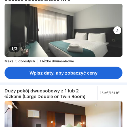
1/3
Maks. 5 dorosłych
1 łóżko dwuosobowe
Wpisz daty, aby zobaczyć ceny
Duży pokój dwuosobowy z 1 lub 2
15 m²/161 ft²
łóżkami (Large Double or Twin Room)