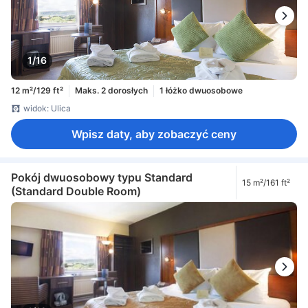
1/16
12 m²/129 ft²
Maks. 2 dorosłych
1 łóżko dwuosobowe
widok: Ulica
Wpisz daty, aby zobaczyć ceny
Pokój dwuosobowy typu Standard
15 m²/161 ft²
(Standard Double Room)