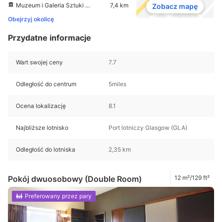
Muzeum i Galeria Sztuki Kelvingrove
7,4 km
Zobacz mapę
Obejrzyj okolicę
Przydatne informacje
Wart swojej ceny
7.7
Odległość do centrum
5miles
Ocena lokalizację
8.1
Najbliższe lotnisko
Port lotniczy Glasgow (GLA)
Odległość do lotniska
2,35 km
Pokój dwuosobowy (Double Room)
12 m²/129 ft²
Preferowany przez pary