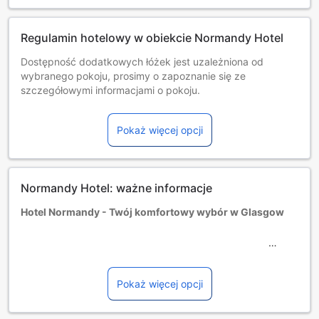
Regulamin hotelowy w obiekcie Normandy Hotel
Dostępność dodatkowych łóżek jest uzależniona od
wybranego pokoju, prosimy o zapoznanie się ze
szczegółowymi informacjami o pokoju.
Przy rezerwacji ponad 5 pokojów mogą mieć zastosowanie
różne regulaminy i dodatkowe opłaty.
Pokaż więcej opcji
Minimalny wiek gości: 12 rok/lat(a).
Normandy Hotel: ważne informacje
Hotel Normandy - Twój komfortowy wybór w Glasgow
Hotel Normandy to trzygwiazdkowy obiekt położony w
malowniczej okolicy Glasgow, zaledwie 5 mil od tętniącego
życiem centrum miasta. Idealnie zlokalizowany, oferuje
Pokaż więcej opcji
łatwy dostęp do najważniejszych atrakcji turystycznych
oraz dogodną komunikację z lotniskiem, które znajduje się