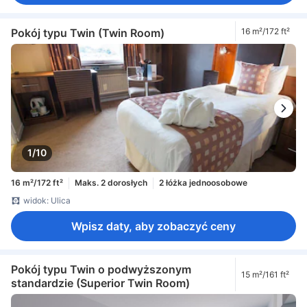
Pokój typu Twin (Twin Room)
16 m²/172 ft²
1/10
16 m²/172 ft²
Maks. 2 dorosłych
2 łóżka jednoosobowe
widok: Ulica
Wpisz daty, aby zobaczyć ceny
Pokój typu Twin o podwyższonym
15 m²/161 ft²
standardzie (Superior Twin Room)