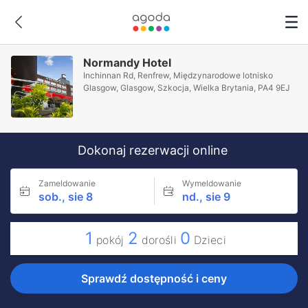
Normandy Hotel
Inchinnan Rd, Renfrew, Międzynarodowe lotnisko
Glasgow, Glasgow, Szkocja, Wielka Brytania, PA4 9EJ
Dokonaj rezerwacji online
Zameldowanie
Wymeldowanie
sob., sie 8
nd., sie 9
1
2
0
pokój
dorośli
Dzieci
Sprawdź dostępność i ceny