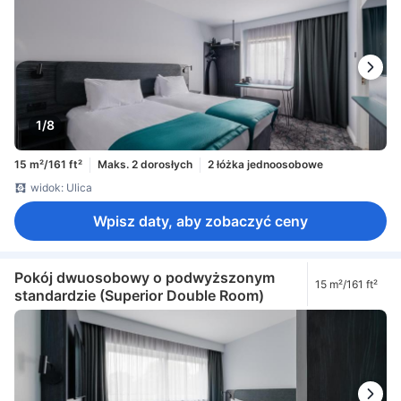
1/8
15 m²/161 ft²
Maks. 2 dorosłych
2 łóżka jednoosobowe
widok: Ulica
Wpisz daty, aby zobaczyć ceny
Pokój dwuosobowy o podwyższonym
15 m²/161 ft²
standardzie (Superior Double Room)