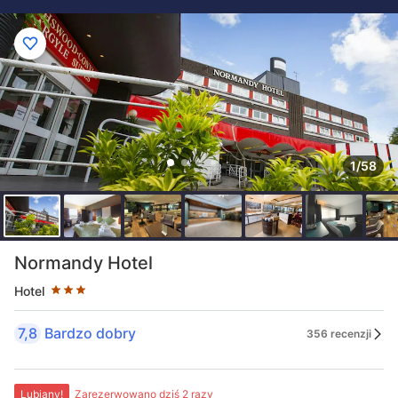
1/58
Liczba gwiazdek: 3
Normandy Hotel
Hotel
7,8
Bardzo dobry
356 recenzji
Lubiany!
Zarezerwowano dziś 2 razy