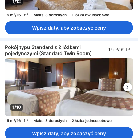
1/12
15 m²/161 ft²
Maks. 3 dorosłych
1 łóżko dwuosobowe
Wpisz daty, aby zobaczyć ceny
Pokój typu Standard z 2 łóżkami
15 m²/161 ft²
pojedynczymi (Standard Twin Room)
1/10
15 m²/161 ft²
Maks. 3 dorosłych
2 łóżka jednoosobowe
Wpisz daty, aby zobaczyć ceny