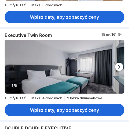
15 m²/161 ft²
Maks. 3 dorosłych
Wpisz daty, aby zobaczyć ceny
Executive Twin Room
15 m²/161 ft²
1/5
15 m²/161 ft²
Maks. 4 dorosłych
2 łóżka dwuosobowe
Wpisz daty, aby zobaczyć ceny
DOUBLE DOUBLE EXECUTIVE