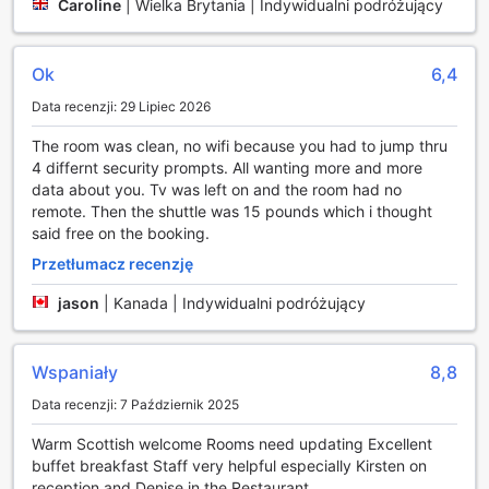
Caroline
|
Wielka Brytania | Indywidualni podróżujący
przestrzeniach ogólnodostępnych, co umożliwia łatwe
pozostawanie w kontakcie z bliskimi lub załatwianie spraw
służbowych w dogodnym dla siebie czasie.
Ok
6,4
Dla osób podróżujących z bagażem, Normandy Hotel
oferuje przechowalnię bagażu, dzięki czemu można
Data recenzji: 29 Lipiec 2026
swobodnie eksplorować miasto bez ciężaru walizek.
Goście mogą również skorzystać z automatu z
The room was clean, no wifi because you had to jump thru
przekąskami, co jest doskonałym rozwiązaniem na szybki
4 differnt security prompts. All wanting more and more
posiłek lub napój. A dla palaczy, wyznaczono specjalnie
data about you. Tv was left on and the room had no
przystosowaną strefę, gdzie można zrelaksować się przy
remote. Then the shuttle was 15 pounds which i thought
papierosie. Codzienne sprzątanie pokoi to kolejny atut,
said free on the booking.
który zapewnia świeżość i porządek, co z pewnością umili
Przetłumacz recenzję
Twój pobyt w tym przytulnym hotelu.
jason
|
Kanada | Indywidualni podróżujący
Udogodnienia transportowe w Normandy Hotel
Normandy Hotel w Glasgow oferuje wygodne udogodnienia
Wspaniały
8,8
transportowe, które zapewniają gościom łatwy dostęp do
Data recenzji: 7 Październik 2025
okolicznych atrakcji oraz komfort podróży. Na terenie
hotelu znajduje się przestronny parking, co jest niezwykle
Warm Scottish welcome Rooms need updating Excellent
istotne dla osób podróżujących samochodem. Goście
buffet breakfast Staff very helpful especially Kirsten on
mogą skorzystać z możliwości zaparkowania swojego
reception and Denise in the Restaurant