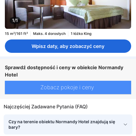
1/1
15 m²/161 ft²
Maks. 4 dorosłych
1 łóżko King
Wpisz daty, aby zobaczyć ceny
Sprawdź dostępność i ceny w obiekcie Normandy
Hotel
Zobacz pokoje i ceny
Najczęściej Zadawane Pytania (FAQ)
Czy na terenie obiektu Normandy Hotel znajdują się
bary?