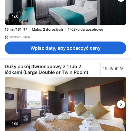
1/8
15 m²/161 ft²
Maks. 2 dorosłych
1 łóżko dwuosobowe
widok: Ulica
Wpisz daty, aby zobaczyć ceny
Duży pokój dwuosobowy z 1 lub 2
15 m²/161 ft²
łóżkami (Large Double or Twin Room)
1/8