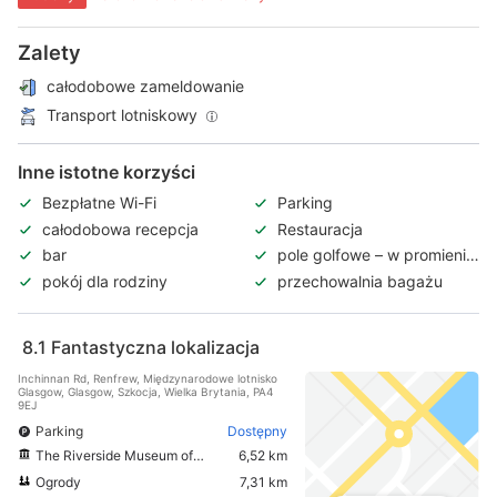
Zalety
całodobowe zameldowanie
Transport lotniskowy
Inne istotne korzyści
Bezpłatne Wi-Fi
Parking
całodobowa recepcja
Restauracja
bar
pole golfowe – w promieniu
3 km
pokój dla rodziny
przechowalnia bagażu
8.1
Fantastyczna lokalizacja
Inchinnan Rd, Renfrew, Międzynarodowe lotnisko
Glasgow, Glasgow, Szkocja, Wielka Brytania, PA4
9EJ
Parking
Dostępny
The Riverside Museum of Transport and Travel
6,52 km
Ogrody
7,31 km