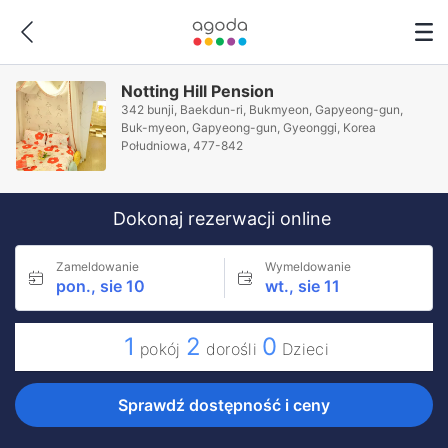
Notting Hill Pension
342 bunji, Baekdun-ri, Bukmyeon, Gapyeong-gun,
Buk-myeon, Gapyeong-gun, Gyeonggi, Korea
Południowa, 477-842
Dokonaj rezerwacji online
Zameldowanie
Wymeldowanie
pon., sie 10
wt., sie 11
1
2
0
pokój
dorośli
Dzieci
Sprawdź dostępność i ceny