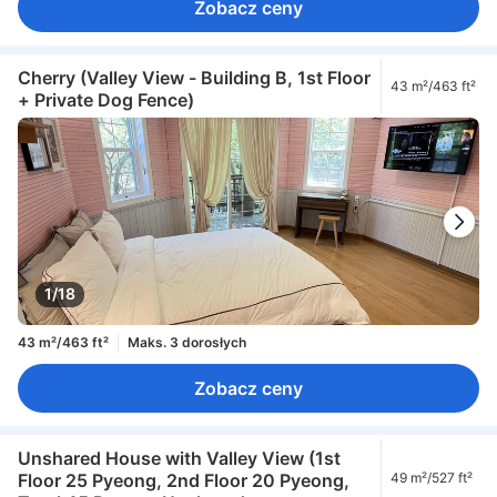
Zobacz ceny
Cherry (Valley View - Building B, 1st Floor
43 m²/463 ft²
+ Private Dog Fence)
1/18
43 m²/463 ft²
Maks. 3 dorosłych
Zobacz ceny
Unshared House with Valley View (1st
Floor 25 Pyeong, 2nd Floor 20 Pyeong,
49 m²/527 ft²