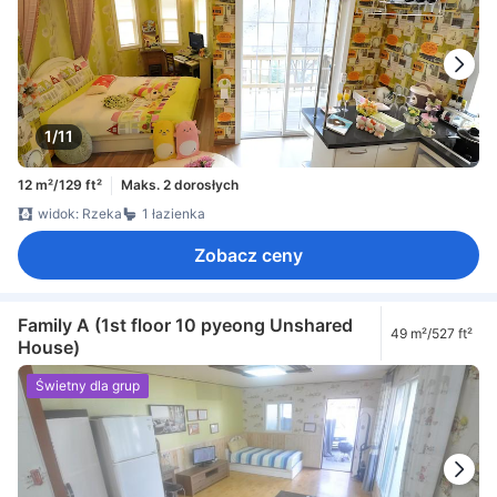
1/11
12 m²/129 ft²
Maks. 2 dorosłych
widok: Rzeka
1 łazienka
Zobacz ceny
Family A (1st floor 10 pyeong Unshared
49 m²/527 ft²
House)
Świetny dla grup