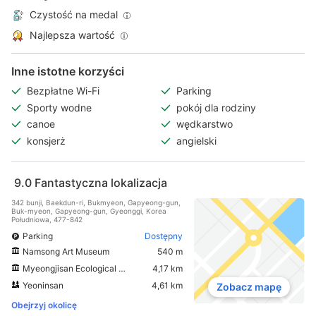
Czystość na medal
Najlepsza wartość
Inne istotne korzyści
Bezpłatne Wi-Fi
Parking
Sporty wodne
pokój dla rodziny
canoe
wędkarstwo
konsjerż
angielski
9.0
Fantastyczna lokalizacja
342 bunji, Baekdun-ri, Bukmyeon, Gapyeong-gun,
Buk-myeon, Gapyeong-gun, Gyeonggi, Korea
Południowa, 477-842
Parking
Dostępny
Namsong Art Museum
540 m
Myeongjisan Ecological Museum
4,17 km
Yeoninsan
4,61 km
Zobacz mapę
Obejrzyj okolicę