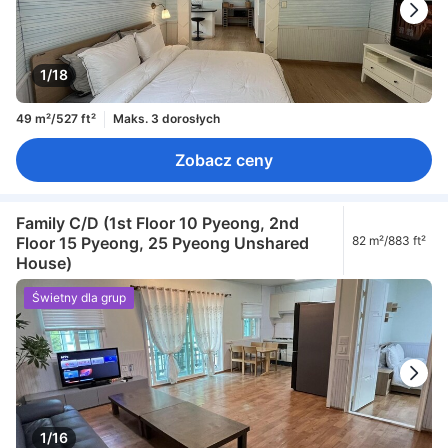
1/18
49 m²/527 ft²
Maks. 3 dorosłych
Zobacz ceny
Family C/D (1st Floor 10 Pyeong, 2nd
Floor 15 Pyeong, 25 Pyeong Unshared
82 m²/883 ft²
House)
Świetny dla grup
1/16