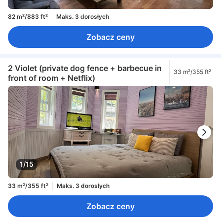
82 m²/883 ft²
Maks. 3 dorosłych
Zobacz ceny
2 Violet (private dog fence + barbecue in
33 m²/355 ft²
front of room + Netflix)
1/15
33 m²/355 ft²
Maks. 3 dorosłych
Zobacz ceny