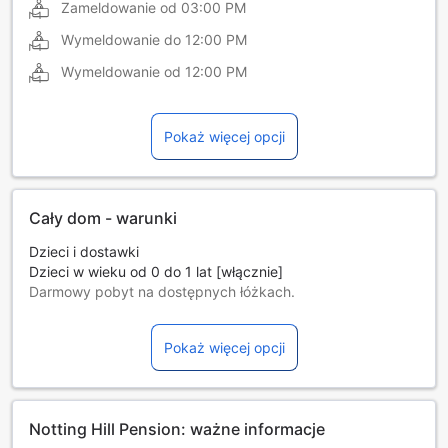
Zameldowanie od
03:00 PM
Wymeldowanie do
12:00 PM
Wymeldowanie od
12:00 PM
Pokaż więcej opcji
Cały dom - warunki
Dzieci i dostawki
Dzieci w wieku od 0 do 1 lat [włącznie]
Darmowy pobyt na dostępnych łóżkach.
Dostępność dodatkowych łóżek jest uzależniona od
wybranego pokoju, prosimy o zapoznanie się ze
Pokaż więcej opcji
szczegółowymi informacjami o pokoju.
Przy rezerwacji ponad 5 pokojów mogą mieć zastosowanie
różne regulaminy i dodatkowe opłaty.
Notting Hill Pension: ważne informacje