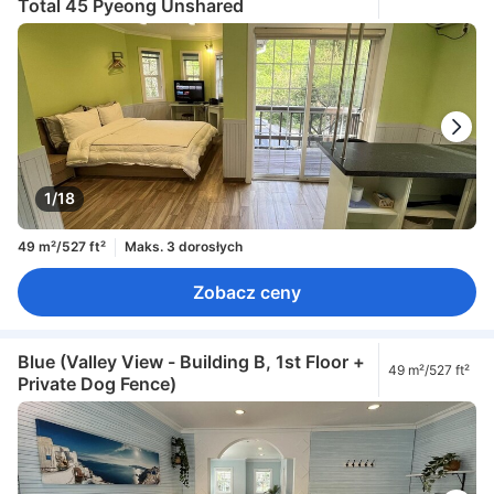
Total 45 Pyeong Unshared
1/18
49 m²/527 ft²
Maks. 3 dorosłych
Zobacz ceny
Blue (Valley View - Building B, 1st Floor +
49 m²/527 ft²
Private Dog Fence)