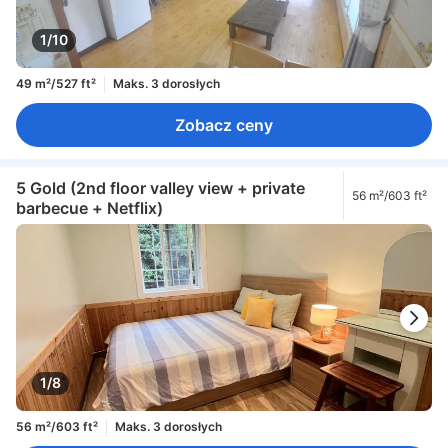
1/10
49 m²/527 ft²
Maks. 3 dorosłych
Zobacz ceny
5 Gold (2nd floor valley view + private
56 m²/603 ft²
barbecue + Netflix)
1/8
56 m²/603 ft²
Maks. 3 dorosłych