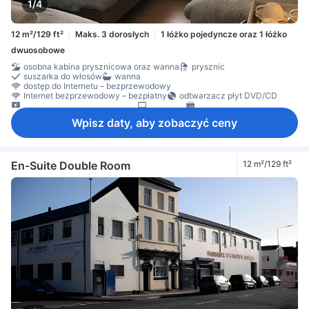
1/4
12 m²/129 ft²
Maks. 3 dorosłych
1 łóżko pojedyncze oraz 1 łóżko
dwuosobowe
osobna kabina prysznicowa oraz wanna
prysznic
suszarka do włosów
wanna
dostęp do Internetu – bezprzewodowy
Internet bezprzewodowy – bezpłatny
odtwarzacz płyt DVD/CD
telewizja satelitarna/kablowa
telewizor
ogrzewanie
ekspres do kawy/herbaty
sprzęt do prasowania
szafa
Wpisz daty, aby zobaczyć ceny
En-Suite Double Room
12 m²/129 ft²