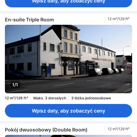
Wpisz daty, aby zobaczyć ceny
En-suite Triple Room
12 m²/129 ft²
1/1
12 m²/129 ft²
Maks. 3 dorosłych
3 łóżka jednoosobowe
Wpisz daty, aby zobaczyć ceny
Pokój dwuosobowy (Double Room)
12 m²/129 ft²