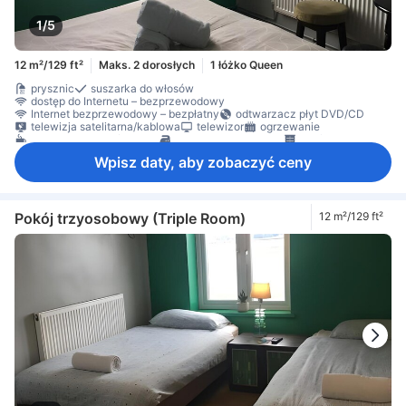
1/5
12 m²/129 ft²
Maks. 2 dorosłych
1 łóżko Queen
prysznic
suszarka do włosów
dostęp do Internetu – bezprzewodowy
Internet bezprzewodowy – bezpłatny
odtwarzacz płyt DVD/CD
telewizja satelitarna/kablowa
telewizor
ogrzewanie
ekspres do kawy/herbaty
sprzęt do prasowania
szafa
Wpisz daty, aby zobaczyć ceny
Pokój trzyosobowy (Triple Room)
12 m²/129 ft²