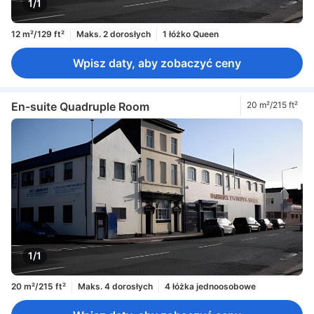
1/1
12 m²/129 ft²
Maks. 2 dorosłych
1 łóżko Queen
Wpisz daty, aby zobaczyć ceny
En-suite Quadruple Room
20 m²/215 ft²
1/1
20 m²/215 ft²
Maks. 4 dorosłych
4 łóżka jednoosobowe