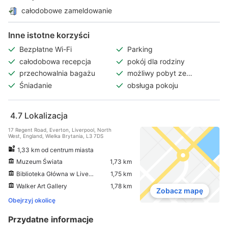
całodobowe zameldowanie
Inne istotne korzyści
Bezpłatne Wi-Fi
Parking
całodobowa recepcja
pokój dla rodziny
przechowalnia bagażu
możliwy pobyt ze
zwierzętami
Śniadanie
obsługa pokoju
4.7
Lokalizacja
17 Regent Road, Everton, Liverpool, North
West, England, Wielka Brytania, L3 7DS
1,33 km od centrum miasta
Muzeum Świata
1,73 km
Biblioteka Główna w Liverpoolu
1,75 km
Walker Art Gallery
1,78 km
Zobacz mapę
Obejrzyj okolicę
Przydatne informacje