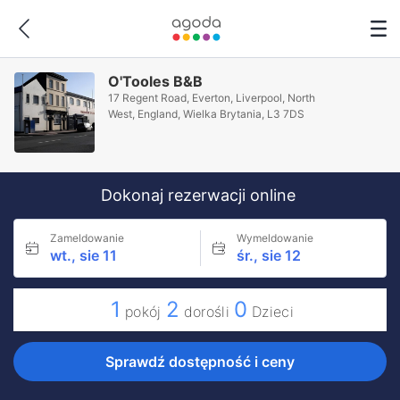
O'Tooles B&B
17 Regent Road, Everton, Liverpool, North
West, England, Wielka Brytania, L3 7DS
Dokonaj rezerwacji online
Zameldowanie
Wymeldowanie
wt., sie 11
śr., sie 12
1
2
0
pokój
dorośli
Dzieci
Sprawdź dostępność i ceny