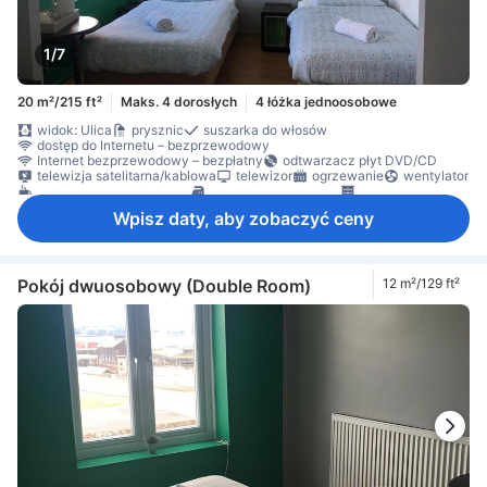
1/7
20 m²/215 ft²
Maks. 4 dorosłych
4 łóżka jednoosobowe
widok: Ulica
prysznic
suszarka do włosów
dostęp do Internetu – bezprzewodowy
Internet bezprzewodowy – bezpłatny
odtwarzacz płyt DVD/CD
telewizja satelitarna/kablowa
telewizor
ogrzewanie
wentylator
ekspres do kawy/herbaty
sprzęt do prasowania
szafa
Wpisz daty, aby zobaczyć ceny
Pokój dwuosobowy (Double Room)
12 m²/129 ft²