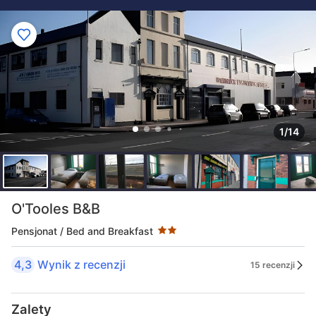
1/14
Liczba gwiazdek: 2
O'Tooles B&B
Pensjonat / Bed and Breakfast
4,3
Wynik z recenzji
15 recenzji
Zalety