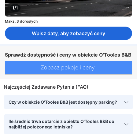
1/1
Maks. 3 dorosłych
Wpisz daty, aby zobaczyć ceny
Sprawdź dostępność i ceny w obiekcie O'Tooles B&B
Zobacz pokoje i ceny
Najczęściej Zadawane Pytania (FAQ)
Czy w obiekcie O'Tooles B&B jest dostępny parking?
Ile średnio trwa dotarcie z obiektu O'Tooles B&B do
najbliżej położonego lotniska?