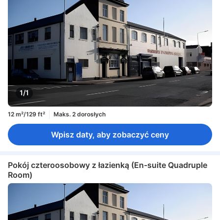
1/1
12 m²/129 ft²
Maks. 2 dorosłych
Wpisz daty, aby zobaczyć ceny
Pokój czteroosobowy z łazienką (En-suite Quadruple
Room)