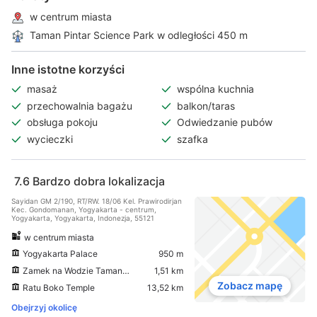
w centrum miasta
Taman Pintar Science Park w odległości 450 m
Inne istotne korzyści
masaż
wspólna kuchnia
przechowalnia bagażu
balkon/taras
obsługa pokoju
Odwiedzanie pubów
wycieczki
szafka
7.6
Bardzo dobra lokalizacja
Sayidan GM 2/190, RT/RW. 18/06 Kel. Prawirodirjan
Kec. Gondomanan, Yogyakarta - centrum,
Yogyakarta, Yogyakarta, Indonezja, 55121
w centrum miasta
Yogyakarta Palace
950 m
Zamek na Wodzie Taman Sari
1,51 km
Zobacz mapę
Ratu Boko Temple
13,52 km
Obejrzyj okolicę