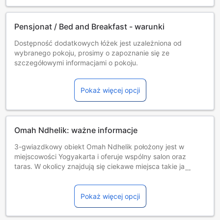
Pensjonat / Bed and Breakfast - warunki
Dostępność dodatkowych łóżek jest uzależniona od
wybranego pokoju, prosimy o zapoznanie się ze
szczegółowymi informacjami o pokoju.
Przy rezerwacji ponad 5 pokojów mogą mieć zastosowanie
różne regulaminy i dodatkowe opłaty.
Pokaż więcej opcji
Minimalny wiek gości: 1 rok/lat(a).
Omah Ndhelik: ważne informacje
3-gwiazdkowy obiekt Omah Ndhelik położony jest w
miejscowości Yogyakarta i oferuje wspólny salon oraz
taras. W okolicy znajdują się ciekawe miejsca takie jak:
Pałac Gedung Agung w Yogyakarcie ( 1 km), Centrum
handlowe Malioboro Mall ( 1,7 km), Dworzec kolejowy
Yogyakarta ( 4 km). Dla Gości zapewniono takie
Pokaż więcej opcji
udogodnienia, jak wspólna kuchnia i obsługa pokoju.
Personel służy także pomocą w przechowaniu bagażu.