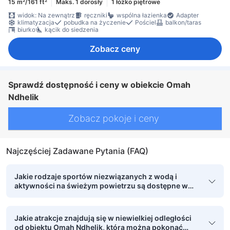
15 m²/161 ft²
Maks. 1 dorosły
1 łóżko piętrowe
widok: Na zewnątrz
ręczniki
wspólna łazienka
Adapter
klimatyzacja
pobudka na życzenie
Pościel
balkon/taras
biurko
kącik do siedzenia
Zobacz ceny
Sprawdź dostępność i ceny w obiekcie Omah
Ndhelik
Zobacz pokoje i ceny
Najczęściej Zadawane Pytania (FAQ)
Jakie rodzaje sportów niezwiązanych z wodą i
aktywności na świeżym powietrzu są dostępne w
obiekcie Omah Ndhelik?
Jakie atrakcje znajdują się w niewielkiej odległości
od obiektu Omah Ndhelik, którą można pokonać