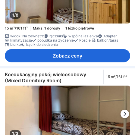
1/8
15 m²/161 ft²
Maks. 1 dorosły
1 łóżko piętrowe
widok: Na zewnątrz
ręczniki
wspólna łazienka
Adapter
klimatyzacja
pobudka na życzenie
Pościel
balkon/taras
biurko
kącik do siedzenia
Zobacz ceny
Koedukacyjny pokój wieloosobowy
15 m²/161 ft²
(Mixed Dormitory Room)
1/3