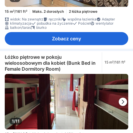
15 m²/161 ft²
Maks. 2 dorosłych
2 łóżka piętrowe
widok: Na zewnątrz
ręczniki
wspólna łazienka
Adapter
klimatyzacja
pobudka na życzenie
Pościel
wentylator
balkon/taras
biurko
Zobacz ceny
Łóżko piętrowe w pokoju
wieloosobowym dla kobiet (Bunk Bed in
15 m²/161 ft²
Female Dormitory Room)
1/11