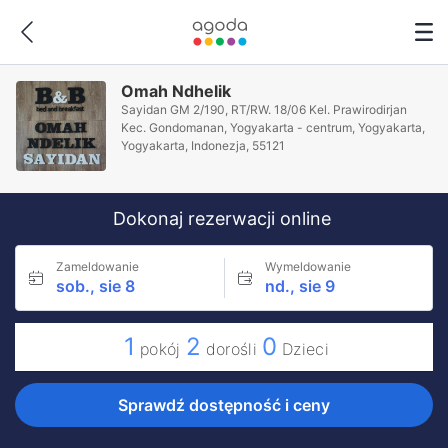
Omah Ndhelik
Sayidan GM 2/190, RT/RW. 18/06 Kel. Prawirodirjan
Kec. Gondomanan, Yogyakarta - centrum, Yogyakarta,
Yogyakarta, Indonezja, 55121
Dokonaj rezerwacji online
Zameldowanie
Wymeldowanie
sob., sie 8
nd., sie 9
1
2
0
pokój
dorośli
Dzieci
Sprawdź dostępność i ceny