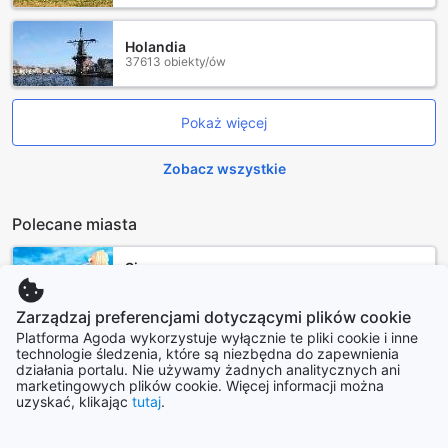
Holandia
37613 obiekty/ów
Pokaż więcej
Zobacz wszystkie
Polecane miasta
Singapur
Singapur
Zarządzaj preferencjami dotyczącymi plików cookie
Platforma Agoda wykorzystuje wyłącznie te pliki cookie i inne
Okinawa główna wyspa
technologie śledzenia, które są niezbędna do zapewnienia
Japonia
działania portalu. Nie używamy żadnych analitycznych ani
marketingowych plików cookie. Więcej informacji można
uzyskać, klikając
tutaj
.
Nagoja
Japonia