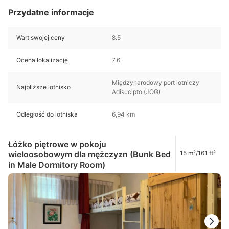
Przydatne informacje
Wart swojej ceny
8.5
Ocena lokalizację
7.6
Międzynarodowy port lotniczy
Najbliższe lotnisko
Adisucipto (JOG)
Odległość do lotniska
6,94 km
Łóżko piętrowe w pokoju
wieloosobowym dla mężczyzn (Bunk Bed
15 m²/161 ft²
in Male Dormitory Room)