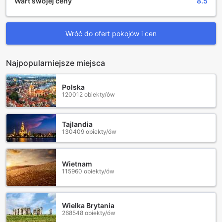
Wart swojej ceny
8.5
Wróć do ofert pokojów i cen
Najpopularniejsze miejsca
Polska
120012 obiekty/ów
Tajlandia
130409 obiekty/ów
Wietnam
115960 obiekty/ów
Wielka Brytania
268548 obiekty/ów