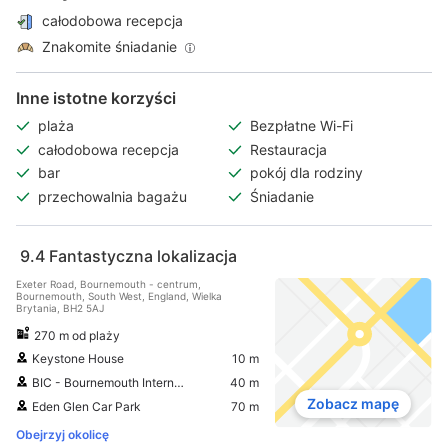
całodobowa recepcja
Znakomite śniadanie
Inne istotne korzyści
plaża
Bezpłatne Wi-Fi
całodobowa recepcja
Restauracja
bar
pokój dla rodziny
przechowalnia bagażu
Śniadanie
9.4
Fantastyczna lokalizacja
Exeter Road, Bournemouth - centrum,
Bournemouth, South West, England, Wielka
Brytania, BH2 5AJ
270 m od plaży
Keystone House
10 m
BIC - Bournemouth International Centre
40 m
Zobacz mapę
Eden Glen Car Park
70 m
Obejrzyj okolicę