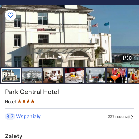
1/30
Liczba gwiazdek: 4
Park Central Hotel
Hotel
8,7
Wspaniały
227 recenzji
Zalety