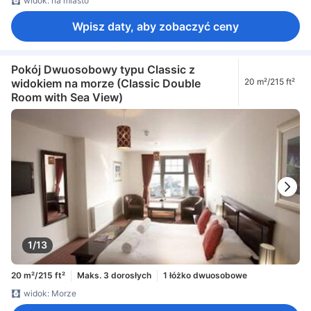
widok: na miasto
Wpisz daty, aby zobaczyć ceny
Pokój Dwuosobowy typu Classic z
widokiem na morze (Classic Double
20 m²/215 ft²
Room with Sea View)
1/13
20 m²/215 ft²
Maks. 3 dorosłych
1 łóżko dwuosobowe
widok: Morze