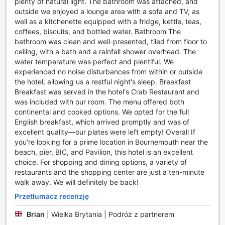
plenty of natural light. The bathroom was attached, and
Udogodnienia pokoi w Park Central Hotel
outside we enjoyed a lounge area with a sofa and TV, as
well as a kitchenette equipped with a fridge, kettle, teas,
Park Central Hotel w Bournemouth oferuje swoim gościom
coffees, biscuits, and bottled water. Bathroom The
komfortowe i nowoczesne pokoje, które są idealnym
bathroom was clean and well-presented, tiled from floor to
miejscem na relaks po dniu pełnym wrażeń. Każdy pokój
ceiling, with a bath and a rainfall shower overhead. The
jest wyposażony w klimatyzację, co zapewnia optymalną
water temperature was perfect and plentiful. We
temperaturę niezależnie od pory roku. Goście mogą
experienced no noise disturbances from within or outside
cieszyć się wygodą, korzystając z szlafroków, które dodają
the hotel, allowing us a restful night's sleep. Breakfast
odrobiny luksusu do codziennego wypoczynku. W każdym
Breakfast was served in the hotel's Crab Restaurant and
pokoju znajduje się także suszarka do włosów, co jest
was included with our room. The menu offered both
niezwykle praktyczne dla osób, które cenią sobie wygodę i
continental and cooked options. We opted for the full
oszczędność czasu podczas przygotowań do wyjścia.
English breakfast, which arrived promptly and was of
Dodatkowo, pokoje są wyposażone w telewizor z
excellent quality—our plates were left empty! Overall If
dostępem do kanałów satelitarnych i kablowych, co
you're looking for a prime location in Bournemouth near the
pozwala na relaks przy ulubionych programach i filmach.
beach, pier, BIC, and Pavilion, this hotel is an excellent
Dla miłośników kawy i herbaty, w każdym pokoju znajduje
choice. For shopping and dining options, a variety of
się ekspres do kawy oraz czajnik, co umożliwia
restaurants and the shopping center are just a ten-minute
przygotowanie napoju o każdej porze dnia. Goście mogą
walk away. We will definitely be back!
również korzystać z lodówki, która pozwala na
przechowywanie napojów i przekąsek. Wysokiej jakości
Przetłumacz recenzję
kosmetyki oraz świeże pościele i ręczniki zapewniają
Brian
|
Wielka Brytania | Podróż z partnerem
dodatkowy komfort, sprawiając, że pobyt w Park Central