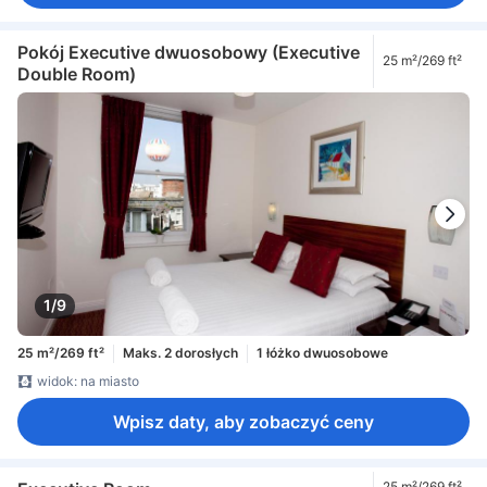
Pokój Executive dwuosobowy (Executive
25 m²/269 ft²
Double Room)
1/9
25 m²/269 ft²
Maks. 2 dorosłych
1 łóżko dwuosobowe
widok: na miasto
Wpisz daty, aby zobaczyć ceny
25 m²/269 ft²