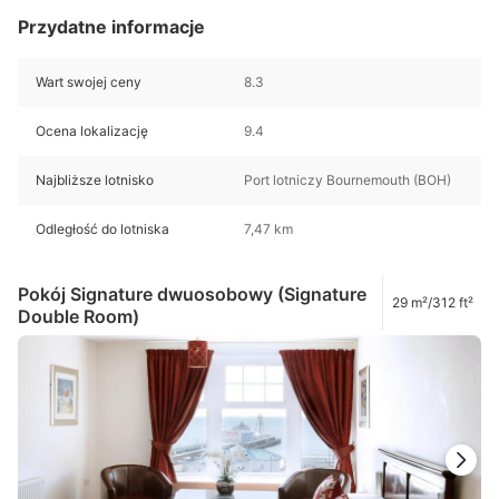
Przydatne informacje
Wart swojej ceny
8.3
Ocena lokalizację
9.4
Najbliższe lotnisko
Port lotniczy Bournemouth (BOH)
Odległość do lotniska
7,47 km
Pokój Signature dwuosobowy (Signature
29 m²/312 ft²
Double Room)