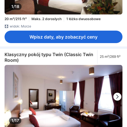
1/18
20 m²/215 ft²
Maks. 2 dorosłych
1 łóżko dwuosobowe
widok: Morze
Wpisz daty, aby zobaczyć ceny
Klasyczny pokój typu Twin (Classic Twin
25 m²/269 ft²
Room)
1/17