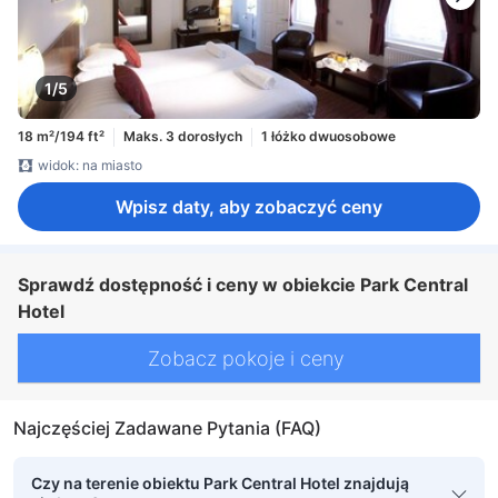
1/5
18 m²/194 ft²
Maks. 3 dorosłych
1 łóżko dwuosobowe
widok: na miasto
Wpisz daty, aby zobaczyć ceny
Sprawdź dostępność i ceny w obiekcie Park Central
Hotel
Zobacz pokoje i ceny
Najczęściej Zadawane Pytania (FAQ)
Czy na terenie obiektu Park Central Hotel znajdują