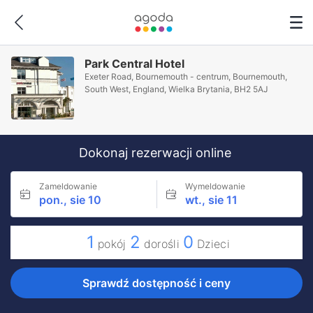
Park Central Hotel
Exeter Road, Bournemouth - centrum, Bournemouth,
South West, England, Wielka Brytania, BH2 5AJ
Dokonaj rezerwacji online
Zameldowanie
Wymeldowanie
pon., sie 10
wt., sie 11
1
2
0
pokój
dorośli
Dzieci
Sprawdź dostępność i ceny