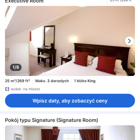
Executive Room
1/8
25 m²/269 ft²
Maks. 3 dorosłych
1 łóżko King
widok: na miasto
Wpisz daty, aby zobaczyć ceny
Pokój typu Signature (Signature Room)