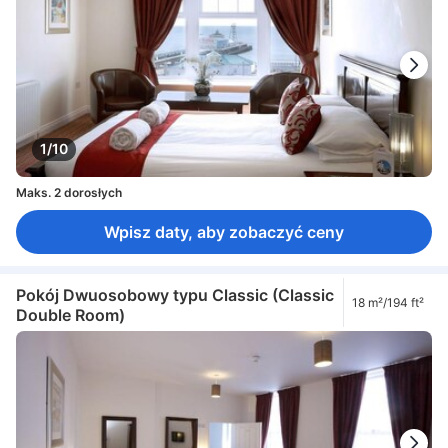
1/10
Maks. 2 dorosłych
Wpisz daty, aby zobaczyć ceny
Pokój Dwuosobowy typu Classic (Classic
18 m²/194 ft²
Double Room)