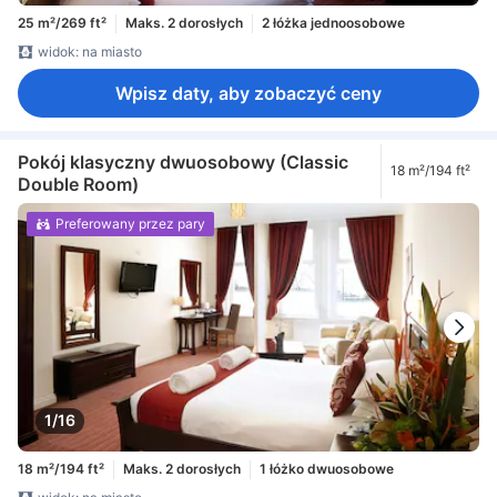
25 m²/269 ft²
Maks. 2 dorosłych
2 łóżka jednoosobowe
widok: na miasto
Wpisz daty, aby zobaczyć ceny
Pokój klasyczny dwuosobowy (Classic
18 m²/194 ft²
Double Room)
Preferowany przez pary
1/16
18 m²/194 ft²
Maks. 2 dorosłych
1 łóżko dwuosobowe