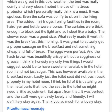
zapewnia gościom szereg udogodnień, które sprawiają, że
which was great in this cold weather, the bed was really
każdy pobyt staje się komfortowy i bezstresowy. W hotelu
comfy and very clean. I noted the use of mattress
dostępna jest usługa pralni oraz czyszczenia na sucho, co
protector which I personally really think is a must. It was
pozwala gościom cieszyć się świeżymi i zadbanymi
spotless. Even the sofa was comfy to sit on in the living
ubraniami przez cały czas. Dodatkowo, codzienne
area. The added mini fridge, ironing facilities in the room,
sprzątanie pokoi gwarantuje, że każdy zakątek jest
hairdryer and kettle were a bonus. The curtains were thick
zawsze w nienagannym stanie, co przyczynia się do
enough to block out the light and so I slept like a baby. The
ogólnego komfortu pobytu. Dla osób podróżujących
shower room was a good size. What really made it worth it
służbowo lub w celach turystycznych, dostępne są również
was the breakfast this morning. It was great to actually get
sejfy, które zapewniają bezpieczeństwo wartościowych
a proper sausage on the breakfast and not something
przedmiotów.
cheap and full of bread. The eggs were perfect. And the
W Park Central Hotel goście mogą również skorzystać z
hash brown was beautifully crispy without a sogginess or
usług konsjerża, który z przyjemnością pomoże w
grease. I think in honesty my only two things I would
organizacji lokalnych atrakcji oraz udzieli informacji na
suggest would be to have sweetener available in the hotel
temat okolicy. Bezpłatne Wi-Fi dostępne jest we
room and not just sugar. This was however available in the
wszystkich pokojach oraz w częściach wspólnych, co
breakfast room. Lastly just the toilet seat did not push back
umożliwia łatwe pozostawanie w kontakcie z bliskimi czy
properly in my hotel room. I think he lid of it is catching on
pracą. Dla palaczy wyznaczono specjalnie przeznaczone
the metal parts that hold the seat to the toilet so might
strefy, co pozwala na komfortowe korzystanie z ich
need a little adjustment. But apart from that. It was perfect
nawyków. Dodatkowo, hotel oferuje przechowalnię bagażu,
and the staff were genuinely lovely and friendly. I will
co jest idealnym rozwiązaniem dla gości pragnących
definitely stay again. Thank you so much for a lovely stay.
zwiedzać miasto bez zbędnego obciążenia. Obsługa
Przetłumacz recenzję
pokojowa to kolejna zaleta, która pozwala na delektowanie