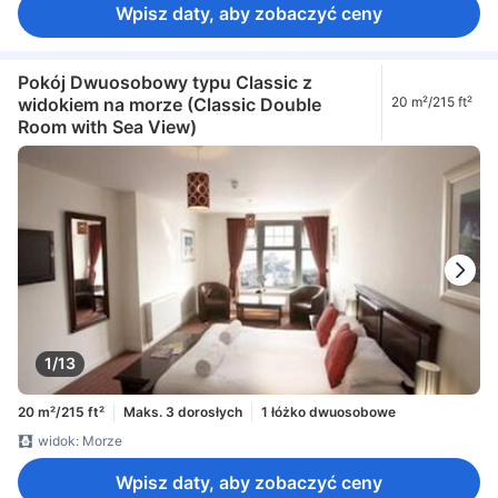
Wpisz daty, aby zobaczyć ceny
Pokój Dwuosobowy typu Classic z
widokiem na morze (Classic Double
20 m²/215 ft²
Room with Sea View)
1/13
20 m²/215 ft²
Maks. 3 dorosłych
1 łóżko dwuosobowe
widok: Morze
Wpisz daty, aby zobaczyć ceny