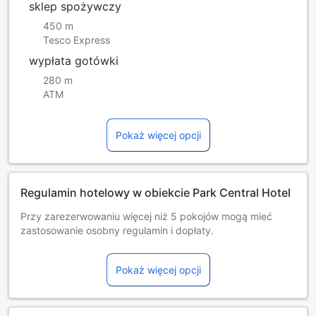
sklep spożywczy
450 m
Tesco Express
wypłata gotówki
280 m
ATM
Pokaż więcej opcji
Regulamin hotelowy w obiekcie Park Central Hotel
Przy zarezerwowaniu więcej niż 5 pokojów mogą mieć
zastosowanie osobny regulamin i dopłaty.
Prywatny parking znajduje się w pobliżu (wymagana jest
rezerwacja) i kosztuje 7,50 GBP za dzień.
Pokaż więcej opcji
W przypadku wszystkich dzieci w wieku od 3 do 13 lat
korzystających z dostawki obowiązuje opłata za osobę za
noc.
W przypadku wszystkich dzieci w wieku od 14 do 17 lat