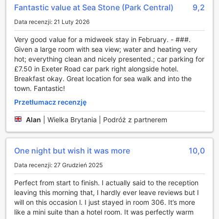
Fantastic value at Sea Stone (Park Central)
9,2
Park Central Hotel w Bournemouth to idealne miejsce dla
Data recenzji: 21 Luty 2026
miłośników aktywnego wypoczynku. Położony tuż przy
malowniczej plaży, hotel oferuje gościom doskonałe
Very good value for a midweek stay in February. - ###.
warunki do uprawiania sportów wodnych oraz plażowych.
Given a large room with sea view; water and heating very
Goście mogą korzystać z różnorodnych atrakcji, takich jak
hot; everything clean and nicely presented.; car parking for
siatkówka plażowa czy frisbee, które są doskonałą okazją
£7.50 in Exeter Road car park right alongside hotel.
do spędzenia czasu na świeżym powietrzu w towarzystwie
Breakfast okay. Great location for sea walk and into the
rodziny i przyjaciół.
town. Fantastic!
Dzięki bliskości plaży, goście mają także możliwość
Przetłumacz recenzję
wynajęcia sprzętu do sportów wodnych, takich jak
paddleboarding czy kajakarstwo. To idealny sposób na
Alan
|
Wielka Brytania | Podróż z partnerem
aktywne spędzenie czasu oraz odkrywanie uroków
nadmorskiego krajobrazu. Park Central Hotel zapewnia nie
tylko komfortowy nocleg, ale także dostęp do szerokiej
One night but wish it was more
10,0
gamy aktywności sportowych, które sprawią, że Twój
pobyt w Bournemouth będzie niezapomnianym
Data recenzji: 27 Grudzień 2025
przeżyciem.
Perfect from start to finish. I actually said to the reception
Udogodnienia w Park Central Hotel w Bournemouth
leaving this morning that, I hardly ever leave reviews but I
will on this occasion l. I just stayed in room 306. It’s more
Park Central Hotel w Bournemouth to miejsce, które
like a mini suite than a hotel room. It was perfectly warm