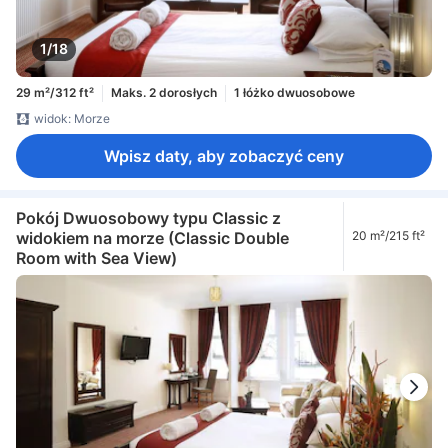
1/18
29 m²/312 ft²
Maks. 2 dorosłych
1 łóżko dwuosobowe
widok: Morze
Wpisz daty, aby zobaczyć ceny
Pokój Dwuosobowy typu Classic z
widokiem na morze (Classic Double
20 m²/215 ft²
Room with Sea View)