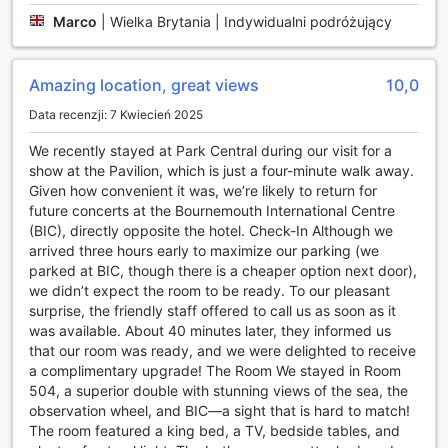
się posiłkami w intymnej atmosferze własnego pokoju.
Marco
|
Wielka Brytania | Indywidualni podróżujący
Udogodnienia transportowe w Park Central Hotel
Amazing location, great views
10,0
Park Central Hotel w Bournemouth oferuje wygodne
Data recenzji: 7 Kwiecień 2025
udogodnienia transportowe, które zapewniają gościom
łatwy dostęp do okolicy oraz pobliskich atrakcji. Hotel
We recently stayed at Park Central during our visit for a
dysponuje parkingiem, który jest dostępny dla gości,
show at the Pavilion, which is just a four-minute walk away.
jednak należy pamiętać, że obowiązują opłaty za
Given how convenient it was, we’re likely to return for
korzystanie z tej usługi. Dzięki temu, goście mogą cieszyć
future concerts at the Bournemouth International Centre
się swobodą podróżowania własnym samochodem, a także
(BIC), directly opposite the hotel. Check-In Although we
komfortem parkowania w bezpiecznym miejscu tuż obok
arrived three hours early to maximize our parking (we
hotelu.
parked at BIC, though there is a cheaper option next door),
Dodatkowo, Park Central Hotel znajduje się w dogodnej
we didn’t expect the room to be ready. To our pleasant
lokalizacji, co ułatwia korzystanie z komunikacji publicznej.
surprise, the friendly staff offered to call us as soon as it
Bliskość przystanków autobusowych oraz stacji kolejowej
was available. About 40 minutes later, they informed us
sprawia, że podróżowanie po Bournemouth i okolicznych
that our room was ready, and we were delighted to receive
miejscowościach jest niezwykle proste. Goście mogą z
a complimentary upgrade! The Room We stayed in Room
łatwością dotrzeć do popularnych atrakcji turystycznych,
504, a superior double with stunning views of the sea, the
plaż oraz lokalnych restauracji, co czyni pobyt w Park
observation wheel, and BIC—a sight that is hard to match!
Central Hotel jeszcze bardziej komfortowym i przyjemnym.
The room featured a king bed, a TV, bedside tables, and