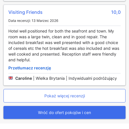
Hotel będzie niezapomnianym doświadczeniem.
Visiting Friends
10,0
Wyjątkowe Doświadczenia Kulinarne w Park Central
Hotel
Data recenzji: 13 Marzec 2026
Park Central Hotel w Bournemouth to nie tylko komfortowe
Hotel well positioned for both the seafront and town. My
zakwaterowanie, ale również prawdziwa uczta dla
room was a large twin, clean and in good repair. The
zmysłów. Nasza elegancka restauracja serwuje różnorodne
included breakfast was well presented with a good choice
dania, które zadowolą nawet najbardziej wymagających
of cereals etc the hot breakfast was also included and was
smakoszy. Goście mogą cieszyć się obfitym bufetem
well cooked and presented. Reception staff were friendly
śniadaniowym, który oferuje zarówno tradycyjne dania
and helpful.
angielskie, jak i lekkie opcje kontynentalne, idealne na
Przetłumacz recenzję
rozpoczęcie dnia pełnego przygód. Wspaniała atmosfera
oraz starannie dobrane menu sprawiają, że każdy posiłek
Caroline
|
Wielka Brytania | Indywidualni podróżujący
staje się niezapomnianym przeżyciem.
Dla tych, którzy preferują relaks w prywatności swojego
pokoju, nasza usługa room service jest dostępna, aby
Pokaż więcej recenzji
zaspokoić wszelkie kulinarne pragnienia. Niezależnie od
pory dnia, nasi goście mogą zamówić smaczne dania
bezpośrednio do swojego apartamentu, co sprawia, że
Wróć do ofert pokojów i cen
każdy moment pobytu staje się wyjątkowy. Dzięki
codziennemu sprzątaniu, goście mogą skupić się na
delektowaniu się posiłkami i odpoczynku, wiedząc, że ich