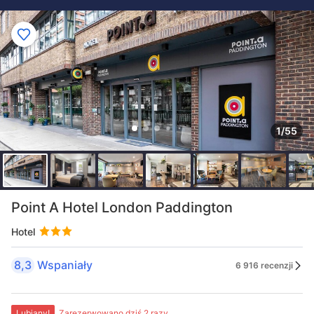
1/55
Point A Hotel London Paddington
Hotel
8,3
Wspaniały
6 916 recenzji
Lubiany!
Zarezerwowano dziś 2 razy