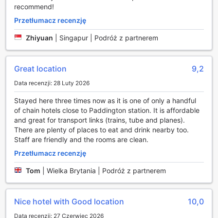
ceniących sobie wygodę, bezpieczeństwo i dostęp do
recommend!
nowoczesnych udogodnień podczas pobytu w stolicy
Wielkiej Brytanii.
Przetłumacz recenzję
Zhiyuan
|
Singapur | Podróż z partnerem
Komfortowe i funkcjonalne pokoje w Point A Hotel
London Paddington
Great location
9,2
Pokoje w Point A Hotel London Paddington zostały
zaprojektowane z myślą o zapewnieniu gościom
Data recenzji: 28 Luty 2026
maksymalnego komfortu i wygody. Każdy pokój
wyposażony jest w nowoczesną klimatyzację, która
Stayed here three times now as it is one of only a handful
pozwala na regulację temperatury i zapewnia przyjemny
of chain hotels close to Paddington station. It is affordable
chłód nawet podczas najbardziej upalnych dni. Wygodne
and great for transport links (trains, tube and planes).
łóżka z wysokiej jakości pościelą gwarantują spokojny sen,
There are plenty of places to eat and drink nearby too.
a eleganckie ręczniki i wysokiej klasy kosmetyki to
Staff are friendly and the rooms are clean.
standard, który podnosi komfort pobytu. Dla miłośników
Przetłumacz recenzję
rozrywki i relaksu dostępny jest telewizor z szerokim
wyborem kanałów, a w łazience znajdą Państwo suszarkę
Tom
|
Wielka Brytania | Podróż z partnerem
do włosów oraz praktyczne kosmetyki. Ciemne zasłony
zaciemniające zapewniają idealne warunki do wypoczynku,
niezależnie od pory dnia. Dodatkowo, w pokojach
Nice hotel with Good location
10,0
dostępne są wysokiej jakości pościele i ręczniki, które
podkreślają dbałość o szczegóły i komfort gości.
Data recenzji: 27 Czerwiec 2026