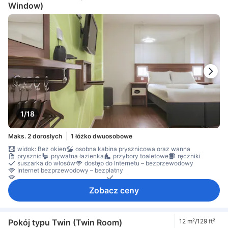
Window)
1/18
Maks. 2 dorosłych
1 łóżko dwuosobowe
widok: Bez okien
osobna kabina prysznicowa oraz wanna
prysznic
prywatna łazienka
przybory toaletowe
ręczniki
suszarka do włosów
dostęp do Internetu – bezprzewodowy
Internet bezprzewodowy – bezpłatny
Internet przez Wi-Fi – za opłatą
telefon
telewizja satelitarna/kablowa
telewizor
Zobacz ceny
telewizor płaskoekranowy
Gniazdko przy łóżku
klimatyzacja
ogrzewanie
Pościel
zasłony zaciemniające
biurko
Okno
czujnik dymu
czujnik tlenku węgla
Dla niepalących
Dojazd windą
sejf na laptopa
sejf w pokoju
Środki ochrony/bezpieczeństwa
Pokój typu Twin (Twin Room)
12 m²/129 ft²