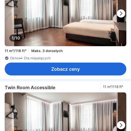
1/10
11 m²/118 ft²
Maks. 3 dorosłych
Okno
Dla niepalących
Zobacz ceny
Twin Room Accessible
11 m²/118 ft²