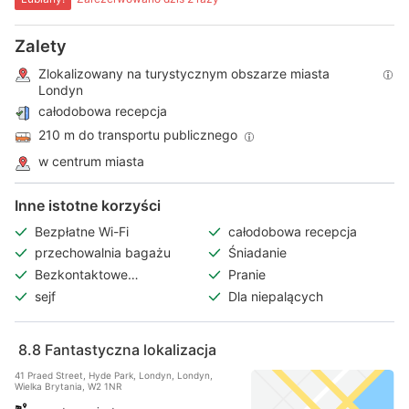
Zalety
Zlokalizowany na turystycznym obszarze miasta
Londyn
całodobowa recepcja
210 m do transportu publicznego
w centrum miasta
Inne istotne korzyści
Bezpłatne Wi-Fi
całodobowa recepcja
przechowalnia bagażu
Śniadanie
Bezkontaktowe
Pranie
zameldowanie/wymeldowanie
sejf
Dla niepalących
8.8
Fantastyczna lokalizacja
41 Praed Street, Hyde Park, Londyn, Londyn,
Wielka Brytania, W2 1NR