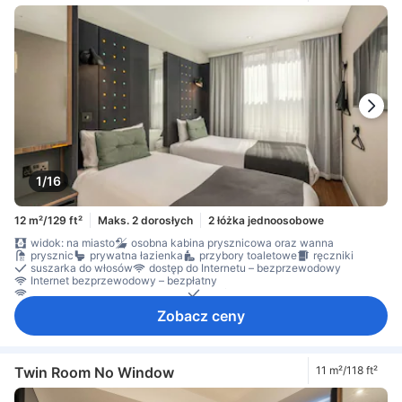
1/16
12 m²/129 ft²
Maks. 2 dorosłych
2 łóżka jednoosobowe
widok: na miasto
osobna kabina prysznicowa oraz wanna
prysznic
prywatna łazienka
przybory toaletowe
ręczniki
suszarka do włosów
dostęp do Internetu – bezprzewodowy
Internet bezprzewodowy – bezpłatny
Internet przez Wi-Fi – za opłatą
telefon
telewizja satelitarna/kablowa
telewizor
Zobacz ceny
telewizor płaskoekranowy
Gniazdko przy łóżku
klimatyzacja
ogrzewanie
Pościel
zasłony zaciemniające
biurko
Okno
czujnik dymu
Dla niepalących
Dojazd windą
sejf na laptopa
sejf w pokoju
Środki ochrony/bezpieczeństwa
Twin Room No Window
11 m²/118 ft²