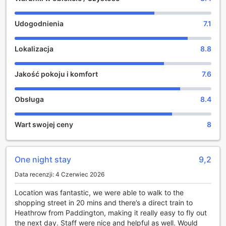
15:00, a wymeldowanie do godziny 11:00, co pozwala na
elastyczne planowanie podróży i komfortowy pobyt w
Udogodnienia
7.1
sercu Londynu.
Komfortowe udogodnienia w Point A Hotel London
Lokalizacja
8.8
Paddington
Jakość pokoju i komfort
7.6
Point A Hotel London Paddington dba o wygodę swoich
gości, oferując szeroki zakres udogodnień, które sprawią,
że pobyt będzie jeszcze bardziej komfortowy. Hotel
Obsługa
8.4
zapewnia bezpieczne sejfy, w których można
przechowywać cenne przedmioty i dokumenty, dając
Wart swojej ceny
8
spokój ducha podczas zwiedzania miasta. Dla miłośników
technologii dostępne jest bezpłatne Wi-Fi zarówno w
pokojach, jak i w przestrzeniach publicznych, umożliwiając
łatwe łączenie się z bliskimi czy pracę online w każdej
One night stay
9,2
chwili.
Data recenzji: 4 Czerwiec 2026
Ponadto, hotel oferuje przechowalnię bagażu, dzięki
czemu goście mogą swobodnie korzystać z Londynu bez
Location was fantastic, we were able to walk to the
konieczności martwienia się o swoje walizki po
shopping street in 20 mins and there’s a direct train to
wymeldowaniu. To wszystko sprawia, że Point A Hotel
Heathrow from Paddington, making it really easy to fly out
London Paddington to idealne miejsce dla podróżnych
the next day. Staff were nice and helpful as well. Would