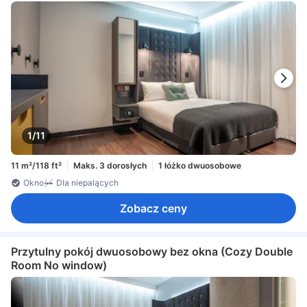
1/11
11 m²/118 ft²
Maks. 3 dorosłych
1 łóżko dwuosobowe
Okno
Dla niepalących
Zobacz ceny
Przytulny pokój dwuosobowy bez okna (Cozy Double
Room No window)