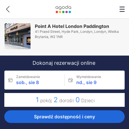
Point A Hotel London Paddington
41 Praed Street, Hyde Park, Londyn, Londyn, Wielka
Brytania, W2 1NR
Dokonaj rezerwacji online
Zameldowanie
Wymeldowanie
sob., sie 8
nd., sie 9
1
2
0
pokój
dorośli
Dzieci
Sprawdź dostępność i ceny