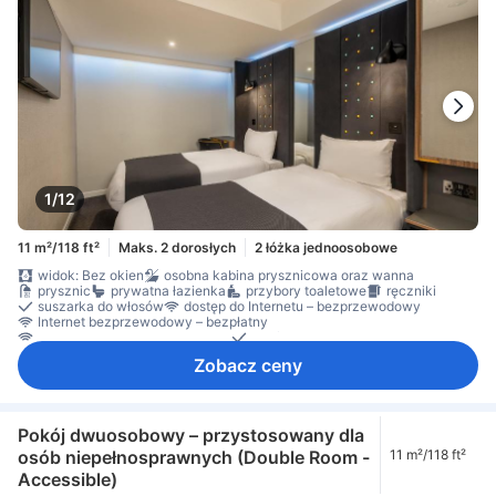
1/12
11 m²/118 ft²
Maks. 2 dorosłych
2 łóżka jednoosobowe
widok: Bez okien
osobna kabina prysznicowa oraz wanna
prysznic
prywatna łazienka
przybory toaletowe
ręczniki
suszarka do włosów
dostęp do Internetu – bezprzewodowy
Internet bezprzewodowy – bezpłatny
Internet przez Wi-Fi – za opłatą
telefon
telewizja satelitarna/kablowa
telewizor
Zobacz ceny
telewizor płaskoekranowy
Gniazdko przy łóżku
klimatyzacja
ogrzewanie
Pościel
zasłony zaciemniające
biurko
czujnik dymu
Dla niepalących
Dojazd windą
sejf na laptopa
sejf w pokoju
Środki ochrony/bezpieczeństwa
Pokój dwuosobowy – przystosowany dla
osób niepełnosprawnych (Double Room -
11 m²/118 ft²
Accessible)