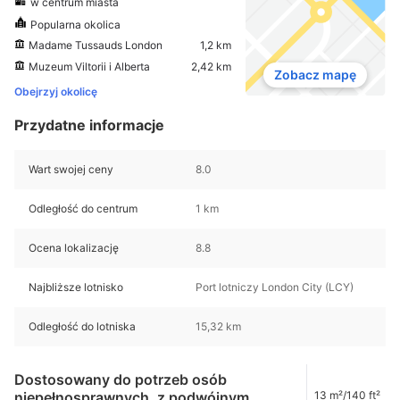
w centrum miasta
Popularna okolica
Madame Tussauds London
1,2 km
Muzeum Viltorii i Alberta
2,42 km
Zobacz mapę
Obejrzyj okolicę
Przydatne informacje
Wart swojej ceny
8.0
Odległość do centrum
1 km
Ocena lokalizację
8.8
Najbliższe lotnisko
Port lotniczy London City (LCY)
Odległość do lotniska
15,32 km
Dostosowany do potrzeb osób
niepełnosprawnych, z podwójnym
13 m²/140 ft²