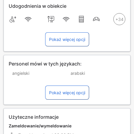
Udogodnienia w obiekcie
Pokaż więcej opcji
Personel mówi w tych językach:
angielski
arabski
chiński (mandaryński)
hindi
Pokaż więcej opcji
portugalski
rumuński
włoski
Użyteczne informacje
Zameldowanie/wymeldowanie