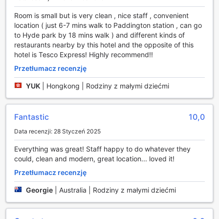
Room is small but is very clean , nice staff , convenient
Wyjątkowe śniadania kontynentalne w Point A Hotel
location ( just 6-7 mins walk to Paddington station , can go
London Paddington
to Hyde park by 18 mins walk ) and different kinds of
restaurants nearby by this hotel and the opposite of this
Rozpocznij dzień w Point A Hotel London Paddington od
hotel is Tesco Express! Highly recommend!!
pysznego i aromatycznego śniadania kontynentalnego,
które jest dostępne dla gości każdego ranka. W naszej
Przetłumacz recenzję
przytulnej przestrzeni można skosztować różnorodnych
dań, takich jak świeże pieczywo, wypieki, dżemy, masło
YUK
|
Hongkong | Rodziny z małymi dziećmi
oraz wybór napojów, które dodadzą energii na cały dzień
zwiedzania Londynu. To idealne rozwiązanie dla tych,
którzy cenią sobie szybkie, ale smaczne i sycące
Fantastic
10,0
rozpoczęcie dnia.
Data recenzji: 28 Styczeń 2025
Nasza oferta śniadań kontynentalnych została starannie
skomponowana, aby sprostać oczekiwaniom gości i
Everything was great! Staff happy to do whatever they
zapewnić im komfortowe warunki do porannego posiłku.
could, clean and modern, great location... loved it!
Bez względu na to, czy planujesz intensywny dzień pełen
atrakcji, czy też chcesz zacząć dzień spokojnie w hotelu,
Przetłumacz recenzję
nasze śniadanie kontynentalne jest doskonałym wyborem,
Georgie
|
Australia | Rodziny z małymi dziećmi
by zacząć podróż z uśmiechem na twarzy.
Wybierz idealny pokój w Point A Hotel London