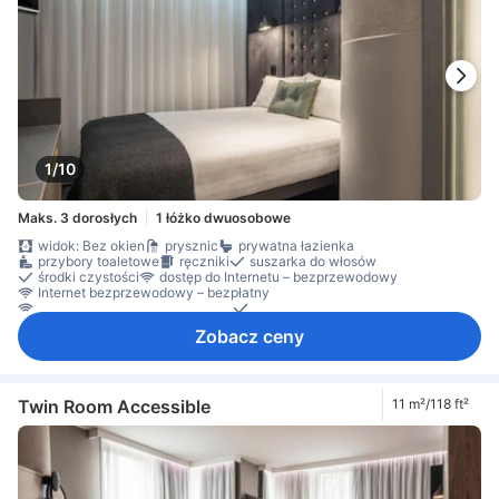
1/10
Maks. 3 dorosłych
1 łóżko dwuosobowe
widok: Bez okien
prysznic
prywatna łazienka
przybory toaletowe
ręczniki
suszarka do włosów
środki czystości
dostęp do Internetu – bezprzewodowy
Internet bezprzewodowy – bezpłatny
Internet przez Wi-Fi – za opłatą
telefon
telewizja satelitarna/kablowa
telewizor
Zobacz ceny
telewizor płaskoekranowy
klimatyzacja
Pościel
zasłony zaciemniające
biurko
Okno
Dla niepalących
sejf w pokoju
Twin Room Accessible
11 m²/118 ft²