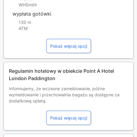
WHSmith
wypłata gotówki
130 m
ATM
Pokaż więcej opcji
Regulamin hotelowy w obiekcie Point A Hotel
London Paddington
Informujemy, że wczesne zameldowanie, późne
wymeldowanie i przechowalnia bagażu są dostępne za
dodatkową opłatą.
Warunki sprzątania różnią się w zależności od długości
pobytu. Szczegółowych informacji udziela obsługa obiektu.
Pokaż więcej opcji
A fee of £25 will be charged for late check-out up to 3:00
PM.
Dzieci i dostawki