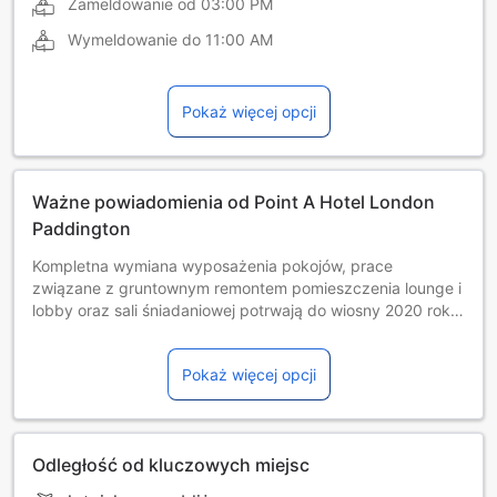
Zameldowanie od
03:00 PM
Wymeldowanie do
11:00 AM
Pokaż więcej opcji
Ważne powiadomienia od Point A Hotel London
Paddington
Kompletna wymiana wyposażenia pokojów, prace
związane z gruntownym remontem pomieszczenia lounge i
lobby oraz sali śniadaniowej potrwają do wiosny 2020 roku.
Podczas pobytu gości w hotelu mogą być
przeprowadzane prace budowlane obejmujące niektóre
Pokaż więcej opcji
części obiektu.
The property retains lost or forgotten items for a period of 1
month. Guests who have left an item at the property are
requested to contact the property within 1 month of their
Odległość od kluczowych miejsc
stay to inquire about its recovery.