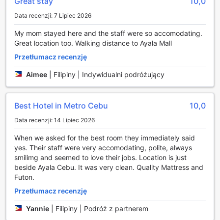
Great stay
10,0
co pozwala gościom na zamówienie posiłków i napojów o
dowolnej porze dnia i nocy. Dodatkowo, usługi pralni i
Data recenzji: 7 Lipiec 2026
czyszczenia na sucho zapewniają wygodę, eliminując
My mom stayed here and the staff were so accomodating.
potrzebę martwienia się o pranie podczas pobytu. Dzięki
Great location too. Walking distance to Ayala Mall
codziennemu sprzątaniu, goście mogą cieszyć się świeżym
i zadbanym otoczeniem w swoich pokojach.
Przetłumacz recenzję
Bezpieczeństwo i wygoda są priorytetem w Quest Hotel.
Goście mogą skorzystać z sejfów, które zapewniają
Aimee
|
Filipiny | Indywidualni podróżujący
bezpieczne przechowywanie wartościowych przedmiotów.
Zespół concierge jest zawsze gotowy do pomocy, oferując
porady i wsparcie w organizacji atrakcji oraz transportu. W
Best Hotel in Metro Cebu
10,0
hotelu dostępne jest również bezpłatne Wi-Fi w pokojach
Data recenzji: 14 Lipiec 2026
oraz w przestrzeniach publicznych, co umożliwia łatwe
łączenie się z internetem. Dodatkowo, dla osób palących
When we asked for the best room they immediately said
przygotowano wyznaczone miejsce do palenia, co
yes. Their staff were very accomodating, polite, always
zapewnia komfort zarówno dla palaczy, jak i dla tych,
smilimg and seemed to love their jobs. Location is just
którzy preferują strefy wolne od dymu.
beside Ayala Cebu. It was very clean. Quality Mattress and
Futon.
Transport i Udogodnienia w Quest Hotel i Centrum
Konferencyjnym Cebu
Przetłumacz recenzję
Yannie
|
Filipiny | Podróż z partnerem
Quest Hotel i Centrum Konferencyjne Cebu oferuje swoim