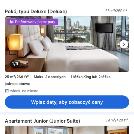
Pokój typu Deluxe (Deluxe)
25 m²/269 ft²
Preferowany przez pary
1/9
25 m²/269 ft²
Maks. 2 dorosłych
1 łóżko King lub 2 łóżka
jednoosobowe
widok: na miasto
Wpisz daty, aby zobaczyć ceny
Apartament Junior (Junior Suite)
39 m²/420 ft²