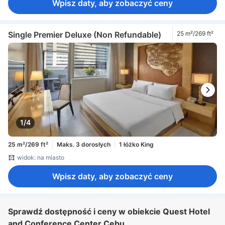
Wpisz daty, aby zobaczyć ceny
Single Premier Deluxe (Non Refundable)
25 m²/269 ft²
1/4
25 m²/269 ft²
Maks. 3 dorosłych
1 łóżko King
widok: na miasto
Wpisz daty, aby zobaczyć ceny
Sprawdź dostępność i ceny w obiekcie Quest Hotel
and Conference Center Cebu