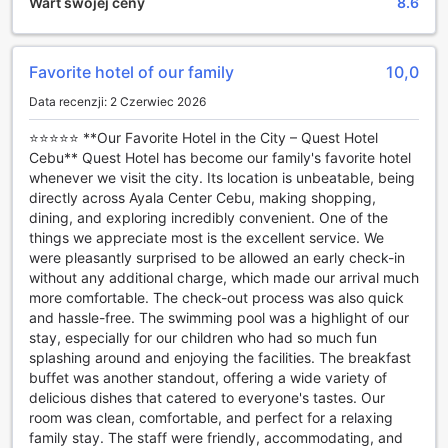
Wart swojej ceny
8.6
dniu pełnym wrażeń. Atmosfera baru sprzyja zarówno
intymnym rozmowom, jak i radosnym spotkaniom w
większym gronie.
Dla tych, którzy poszukują chwili wytchnienia, hotel oferuje
Favorite hotel of our family
10,0
usługi masażu, które pozwolą na pełne zrelaksowanie się i
Data recenzji: 2 Czerwiec 2026
odprężenie. Wykwalifikowani terapeuci zadbają o to, aby
każdy gość poczuł się wyjątkowo, oferując różnorodne
⭐⭐⭐⭐⭐ **Our Favorite Hotel in the City – Quest Hotel
zabiegi dostosowane do indywidualnych potrzeb.
Cebu** Quest Hotel has become our family's favorite hotel
Dodatkowo, piękny ogród otaczający hotel stanowi idealne
whenever we visit the city. Its location is unbeatable, being
miejsce na spacery oraz kontemplację w otoczeniu natury.
directly across Ayala Center Cebu, making shopping,
To przestrzeń, w której można zregenerować siły oraz
dining, and exploring incredibly convenient. One of the
cieszyć się spokojem, co czyni Quest Hotel and
things we appreciate most is the excellent service. We
Conference Center Cebu doskonałym wyborem dla
were pleasantly surprised to be allowed an early check-in
każdego podróżnika.
without any additional charge, which made our arrival much
more comfortable. The check-out process was also quick
Sportowe Udogodnienia w Quest Hotel i Centrum
and hassle-free. The swimming pool was a highlight of our
Konferencyjnym Cebu
stay, especially for our children who had so much fun
splashing around and enjoying the facilities. The breakfast
Quest Hotel i Centrum Konferencyjne Cebu to idealne
buffet was another standout, offering a wide variety of
miejsce dla miłośników aktywnego stylu życia. Nasze
delicious dishes that catered to everyone's tastes. Our
nowoczesne centrum fitness, dostępne przez całą dobę,
room was clean, comfortable, and perfect for a relaxing
jest doskonale wyposażone w najnowszy sprzęt, który
family stay. The staff were friendly, accommodating, and
pozwala na kompleksowy trening siłowy oraz cardio.