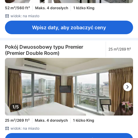
52 m²/560 ft²
Maks. 4 dorosłych
1 łóżko King
widok: na miasto
Wpisz daty, aby zobaczyć ceny
Pokój Dwuosobowy typu Premier
25 m²/269 ft²
(Premier Double Room)
1/5
25 m²/269 ft²
Maks. 4 dorosłych
1 łóżko King
widok: na miasto