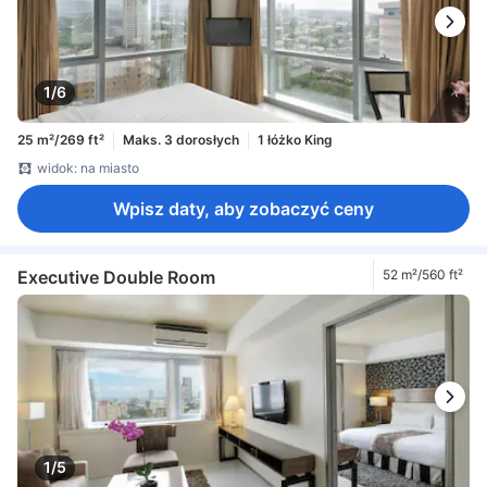
1/6
25 m²/269 ft²
Maks. 3 dorosłych
1 łóżko King
widok: na miasto
Wpisz daty, aby zobaczyć ceny
Executive Double Room
52 m²/560 ft²
1/5