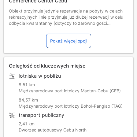
Conference Center Cebu
Obiekt przyjmuje jedynie rezerwacje na pobyty w celach
rekreacyjnych i nie przyjmuje już dłużej rezerwacji w celu
odbycia kwarantanny (dotyczy to zarówno gości
krajowych i zagranicznych). W celu uzyskania
dodatkowych informacji należy kontaktować się z
Pokaż więcej opcji
obiektem.
Lunch buffet is offered at the property at PHP 1,200 net
per person for adults and PHP 600 net per person for
children aged 6 to 12 years old
Odległość od kluczowych miejsc
lotniska w pobliżu
8,51 km
Międzynarodowy port lotniczy Mactan-Cebu (CEB)
84,57 km
Międzynarodowy port lotniczy Bohol–Panglao (TAG)
transport publiczny
2,41 km
Dworzec autobusowy Cebu North