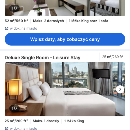
1/7
52 m²/560 ft²
Maks. 2 dorosłych
1 łóżko King oraz 1 sofa
widok: na miasto
Wpisz daty, aby zobaczyć ceny
Deluxe Single Room - Leisure Stay
25 m²/269 ft²
1/7
25 m²/269 ft²
Maks. 1 dorosły
1 łóżko King
widok: na miasto