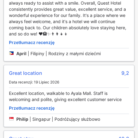
always ready to assist with a smile. Overall, Quest Hotel
Niezależnie od pory dnia, goście mogą zrealizować swoje
consistently provides great value, excellent service, and a
cele fitness w komfortowych warunkach, korzystając z
wonderful experience for our family. It's a place where we
różnorodnych urządzeń oraz przestronnej strefy do
always feel welcome, and it's a hotel we will continue
ćwiczeń.
coming back to. Our children absolutely love staying here,
Po intensywnym treningu warto zrelaksować się w naszym
and so do we! ❤️🏨✨👨‍👩‍👧‍👦
wspaniałym basenie na świeżym powietrzu. Otoczony
tropikalną roślinnością, basen stanowi idealne miejsce na
Przetłumacz recenzję
orzeźwienie oraz odpoczynek. Dodatkowym atutem jest
April
|
Filipiny | Rodziny z małymi dziećmi
bar przy basenie, gdzie można delektować się zdrowymi
napojami i przekąskami w towarzystwie słońca i pięknych
widoków. Dla tych, którzy pragną spędzać czas nad
Great location
9,2
morzem, nasza lokalizacja umożliwia łatwy dostęp do
plaży, gdzie można uprawiać sporty wodne lub po prostu
Data recenzji: 19 Lipiec 2026
zrelaksować się na piasku. Quest Hotel to prawdziwy raj
dla sportowców i entuzjastów aktywnego wypoczynku!
Excellent location, walkable to Ayala Mall. Staff is
welcoming and polite, giving excellent customer service
Udogodnienia w Quest Hotel and Conference Center
Przetłumacz recenzję
Cebu
Philip
|
Singapur | Podróżujący służbowo
Quest Hotel and Conference Center Cebu to idealne
miejsce dla tych, którzy cenią sobie komfort i wygodę w
trakcie podróży. Hotel oferuje całodobową obsługę pokoju,