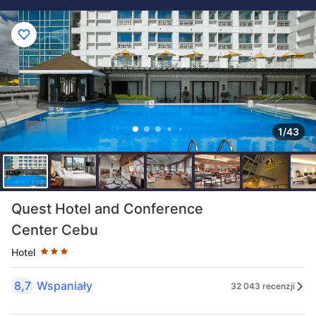
1/43
Liczba gwiazdek: 3
Quest Hotel and Conference
Center Cebu
Hotel
8,7
Wspaniały
32 043 recenzji