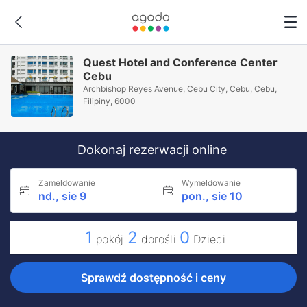
Quest Hotel and Conference Center
Cebu
Archbishop Reyes Avenue, Cebu City, Cebu, Cebu,
Filipiny, 6000
Dokonaj rezerwacji online
Zameldowanie
Wymeldowanie
nd., sie 9
pon., sie 10
1
2
0
pokój
dorośli
Dzieci
Sprawdź dostępność i ceny