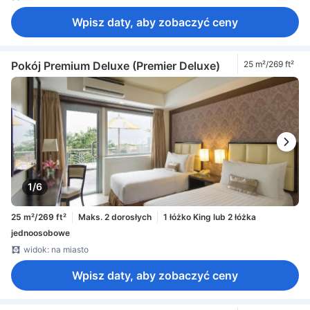
Wpisz daty, aby zobaczyć ceny
Pokój Premium Deluxe (Premier Deluxe)
25 m²/269 ft²
1/6
25 m²/269 ft²
Maks. 2 dorosłych
1 łóżko King lub 2 łóżka
jednoosobowe
widok: na miasto
Wpisz daty, aby zobaczyć ceny