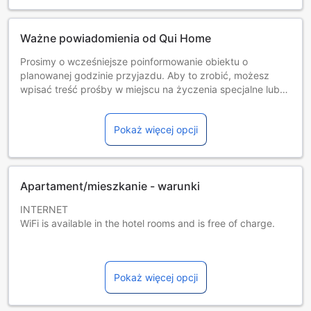
Ważne powiadomienia od Qui Home
Prosimy o wcześniejsze poinformowanie obiektu o
planowanej godzinie przyjazdu. Aby to zrobić, możesz
wpisać treść prośby w miejscu na życzenia specjalne lub
skontaktować się bezpośrednio z obiektem, korzystając z
danych kontaktowych widniejących w potwierdzeniu
Pokaż więcej opcji
rezerwacji. W obiekcie obowiązuje zakaz organizowania
wieczorów panieńskich, kawalerskich itp. Zarządzany
przez gospodarza prywatnego (osobę fizyczną)
Apartament/mieszkanie - warunki
INTERNET
WiFi is available in the hotel rooms and is free of charge.
PARKING
Free private parking is possible on site (reservation is not
Pokaż więcej opcji
needed).
PETS