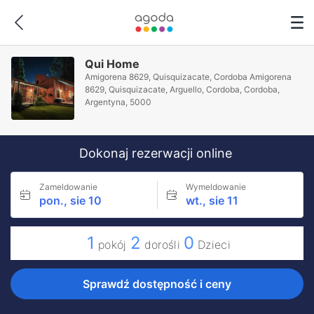
Qui Home
Amigorena 8629, Quisquizacate, Cordoba Amigorena
8629, Quisquizacate, Arguello, Cordoba, Cordoba,
Argentyna, 5000
Dokonaj rezerwacji online
Zameldowanie
Wymeldowanie
pon., sie 10
wt., sie 11
1
2
0
pokój
dorośli
Dzieci
Sprawdź dostępność i ceny