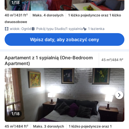
1/18
40 m²/431 ft²
Maks. 4 dorosłych
1 łóżko pojedyncze oraz 1 łóżko
dwuosobowe
widok: Ogród
Pokój typu Studio/1 sypialnia
1 łazienka
Wpisz daty, aby zobaczyć ceny
Apartament z 1 sypialnią (One-Bedroom
45 m²/484 ft²
Apartment)
1/18
45 m²/484 ft²
Maks. 3 dorosłych
1 łóżko pojedyncze oraz 1