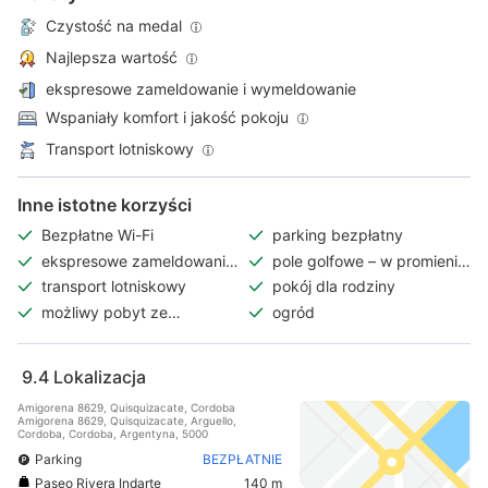
Czystość na medal
Najlepsza wartość
ekspresowe zameldowanie i wymeldowanie
Wspaniały komfort i jakość pokoju
Transport lotniskowy
Inne istotne korzyści
Bezpłatne Wi-Fi
parking bezpłatny
ekspresowe zameldowanie
pole golfowe – w promieniu
i wymeldowanie
3 km
transport lotniskowy
pokój dla rodziny
możliwy pobyt ze
ogród
zwierzętami
9.4
Lokalizacja
Amigorena 8629, Quisquizacate, Cordoba
Amigorena 8629, Quisquizacate, Arguello,
Cordoba, Cordoba, Argentyna, 5000
Parking
BEZPŁATNIE
Paseo Rivera Indarte
140 m