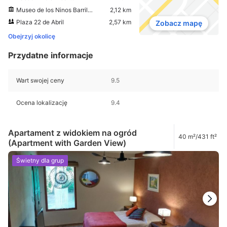
Museo de los Ninos Barrilete
2,12 km
Plaza 22 de Abril
2,57 km
Zobacz mapę
Obejrzyj okolicę
Przydatne informacje
Wart swojej ceny
9.5
Ocena lokalizację
9.4
Apartament z widokiem na ogród
40 m²/431 ft²
(Apartment with Garden View)
Świetny dla grup