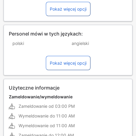
Pokaż więcej opcji
Personel mówi w tych językach:
polski
angielski
arabski
francuski
Pokaż więcej opcji
hiszpański
japoński
litewski
niemiecki
portugalski
rumuński
Użyteczne informacje
tajski
turecki
Zameldowanie/wymeldowanie
Zameldowanie od
03:00 PM
węgierski
włoski
Wymeldowanie do
11:00 AM
Wymeldowanie od
11:00 AM
Zameldowanie do
12:00 AM