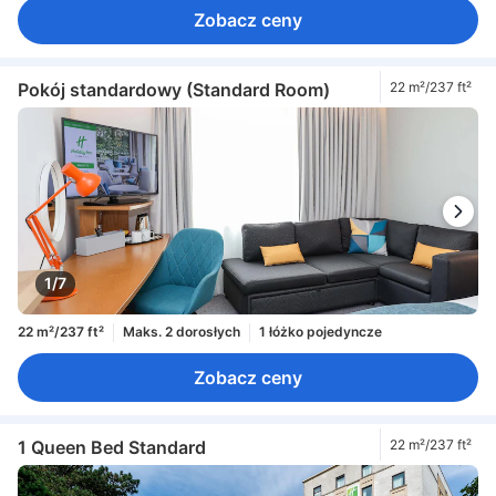
Zobacz ceny
Pokój standardowy (Standard Room)
22 m²/237 ft²
1/7
22 m²/237 ft²
Maks. 2 dorosłych
1 łóżko pojedyncze
Zobacz ceny
1 Queen Bed Standard
22 m²/237 ft²