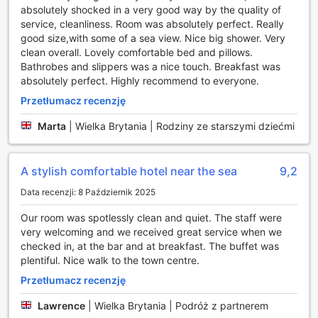
które jest dostępne dla wszystkich gości bez dodatkowych
absolutely shocked in a very good way by the quality of
opłat. W pełni wyposażona siłownia umożliwia
service, cleanliness. Room was absolutely perfect. Really
przeprowadzenie różnorodnych treningów, od cardio po
good size,with some of a sea view. Nice big shower. Very
trening siłowy. Po intensywnym wysiłku fizycznym można
clean overall. Lovely comfortable bed and pillows.
udać się na pobliską plażę, gdzie czeka wiele możliwości
Bathrobes and slippers was a nice touch. Breakfast was
aktywnego spędzania czasu, takich jak jogging brzegiem
absolutely perfect. Highly recommend to everyone.
morza czy relaks na piasku. Holiday Inn Bournemouth to
Przetłumacz recenzję
doskonałe miejsce dla tych, którzy pragną połączyć
wypoczynek z aktywnością fizyczną.
Marta
|
Wielka Brytania | Rodziny ze starszymi dziećmi
Udogodnienia w Holiday Inn Bournemouth
A stylish comfortable hotel near the sea
9,2
Holiday Inn Bournemouth to idealne miejsce na
wypoczynek, które nie tylko zapewnia komfortowe
Data recenzji: 8 Październik 2025
zakwaterowanie, ale także szereg udogodnień, które
Our room was spotlessly clean and quiet. The staff were
sprawiają, że pobyt staje się jeszcze bardziej przyjemny.
very welcoming and we received great service when we
Goście mogą korzystać z usługi prania i prasowania, w tym
checked in, at the bar and at breakfast. The buffet was
szybkiej usługi czyszczenia na sucho, co jest szczególnie
plentiful. Nice walk to the town centre.
wygodne dla tych, którzy podróżują służbowo lub planują
dłuższy pobyt. Dodatkowo, codzienne sprzątanie pokoi
Przetłumacz recenzję
gwarantuje, że każdy zakątek będzie zawsze świeży i
zadbany, co podnosi komfort pobytu.
Lawrence
|
Wielka Brytania | Podróż z partnerem
W hotelu dostępne są również usługi concierge, które