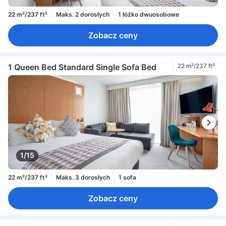
22 m²/237 ft²
Maks. 2 dorosłych
1 łóżko dwuosobowe
Zobacz ceny
1 Queen Bed Standard Single Sofa Bed
22 m²/237 ft²
1/15
22 m²/237 ft²
Maks. 3 dorosłych
1 sofa
Zobacz ceny