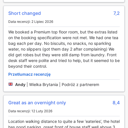
pomagają w organizacji atrakcji i zapewniają niezbędne
informacje o lokalnych atrakcjach. Goście mogą korzystać
Short changed
7,2
z bezpłatnego Wi-Fi w pokojach oraz w ogólnodostępnych
Data recenzji: 2 Lipiec 2026
częściach obiektu, co ułatwia planowanie dnia i
pozostawanie w kontakcie z bliskimi. Dla tych, którzy cenią
We booked a Premium top floor room, but the extras listed
sobie wygodę, usługa room service umożliwia zamówienie
on the booking specification were not met. We had one tea
posiłków bezpośrednio do pokoju, a ekspresowe
bag each per day. No biscuits, no snacks, no sparkling
zameldowanie i wymeldowanie sprawia, że podróżni mogą
water, no slippers (got them day 2 after complaining) We
cieszyć się czasem spędzonym w Bournemouth bez
did get robes but they were still damp from laundry. Front
zbędnych formalności. Dodatkowo, możliwość
desk staff were polite and tried to help, but it seemed to be
przechowywania bagażu pozwala na swobodne
beyond their control.
zwiedzanie miasta nawet po wymeldowaniu.
Przetłumacz recenzję
Udogodnienia transportowe w Holiday Inn Bournemouth
Andy
|
Wielka Brytania | Podróż z partnerem
Holiday Inn Bournemouth oferuje szereg dogodnych
udogodnień transportowych, które sprawiają, że
Great as an overnight only
8,4
podróżowanie w tym malowniczym mieście jest niezwykle
komfortowe. Goście mogą skorzystać z dostępnych usług
Data recenzji: 12 Luty 2026
wynajmu samochodów, co pozwala na swobodne
odkrywanie uroków Bournemouth i okolic. Dla tych, którzy
Location walking distance to quite a few ‘eateries’, the hotel
preferują bardziej tradycyjne formy transportu, hotel
has good parking, great front of house staff well above 3