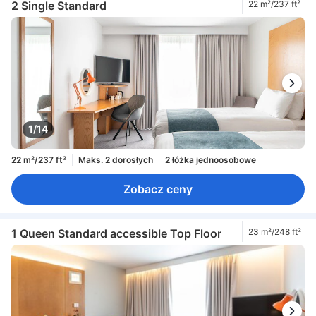
2 Single Standard
22 m²/237 ft²
1/14
22 m²/237 ft²
Maks. 2 dorosłych
2 łóżka jednoosobowe
Zobacz ceny
1 Queen Standard accessible Top Floor
23 m²/248 ft²