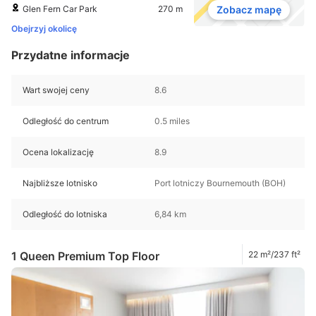
Glen Fern Car Park
270 m
Zobacz mapę
Obejrzyj okolicę
Przydatne informacje
Wart swojej ceny
8.6
Odległość do centrum
0.5 miles
Ocena lokalizację
8.9
Najbliższe lotnisko
Port lotniczy Bournemouth (BOH)
Odległość do lotniska
6,84 km
1 Queen Premium Top Floor
22 m²/237 ft²