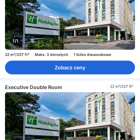
1/1
22 m²/237 ft²
Maks. 3 dorosłych
1 łóżko dwuosobowe
Zobacz ceny
Executive Double Room
22 m²/237 ft²