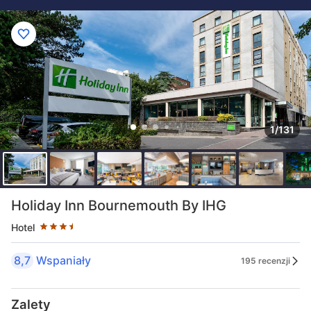
1/131
Liczba gwiazdek: 3.5
Holiday Inn Bournemouth By IHG
Hotel
8,7
Wspaniały
195 recenzji
Zalety