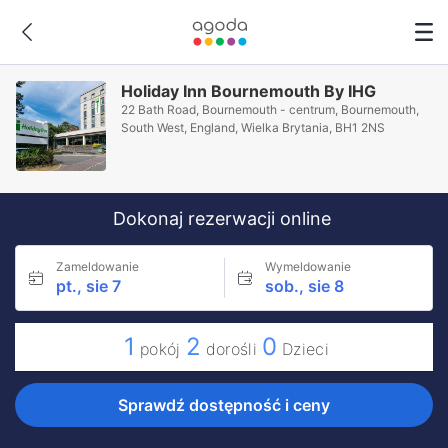
Holiday Inn Bournemouth By IHG
22 Bath Road, Bournemouth - centrum, Bournemouth,
South West, England, Wielka Brytania, BH1 2NS
Dokonaj rezerwacji online
Zameldowanie
Wymeldowanie
pt., sie 7
sob., sie 8
1
2
0
pokój
dorośli
Dzieci
Sprawdź dostępność i ceny