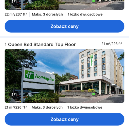
1/1
22 m²/237 ft²
Maks. 3 dorosłych
1 łóżko dwuosobowe
Zobacz ceny
1 Queen Bed Standard Top Floor
21 m²/226 ft²
1/1
21 m²/226 ft²
Maks. 3 dorosłych
1 łóżko dwuosobowe
Zobacz ceny