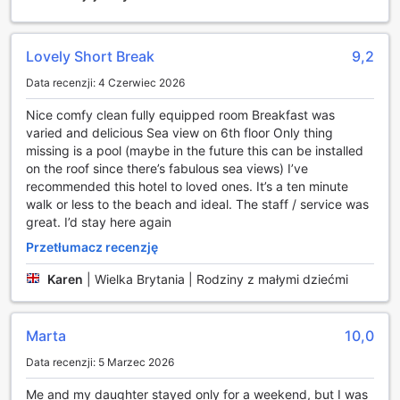
atmosferą, a jego elegancki wystrój zachęca do spędzenia
czasu w gronie bliskich lub poznania nowych ludzi.
Dodatkowo, hotel oferuje wspólny salon oraz strefę
Lovely Short Break
9,2
telewizyjną, gdzie goście mogą zrelaksować się przy
Data recenzji: 4 Czerwiec 2026
ulubionych programach czy filmach. To doskonałe miejsce,
aby nawiązać nowe znajomości lub po prostu cieszyć się
Nice comfy clean fully equipped room Breakfast was
chwilą w miłym towarzystwie. Niezależnie od tego, czy
varied and delicious Sea view on 6th floor Only thing
jesteś w podróży służbowej, czy na wakacjach, Holiday Inn
missing is a pool (maybe in the future this can be installed
Bournemouth zapewnia rozrywkę, która umili Twój pobyt.
on the roof since there’s fabulous sea views) I’ve
recommended this hotel to loved ones. It’s a ten minute
Obiekty sportowe w Holiday Inn Bournemouth
walk or less to the beach and ideal. The staff / service was
great. I’d stay here again
Holiday Inn Bournemouth to idealne miejsce dla miłośników
aktywnego wypoczynku. Na terenie hotelu znajduje się
Przetłumacz recenzję
pole golfowe, które zachwyca zarówno początkujących,
Karen
|
Wielka Brytania | Rodziny z małymi dziećmi
jak i doświadczonych graczy. Otoczenie malowniczych
krajobrazów oraz starannie zaprojektowane trasy
sprawiają, że każda runda golfa staje się niezapomnianym
Marta
10,0
przeżyciem. Goście mogą cieszyć się grą w golf w
komfortowych warunkach, mając jednocześnie dostęp do
Data recenzji: 5 Marzec 2026
wszystkich udogodnień hotelowych.
Dodatkowo, hotel oferuje nowoczesne centrum fitness,
Me and my daughter stayed only for a weekend, but I was