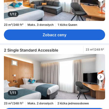
1/12
23 m²/248 ft²
Maks. 3 dorosłych
1 łóżko Queen
Zobacz ceny
2 Single Standard Accessible
23 m²/248 ft²
1/11
23 m²/248 ft²
Maks. 2 dorosłych
2 łóżka jednoosobowe