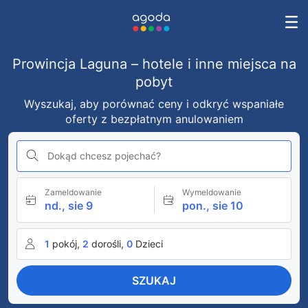
Prowincja Laguna – hotele i inne miejsca na
pobyt
Wyszukaj, aby porównać ceny i odkryć wspaniałe
oferty z bezpłatnym anulowaniem
Dokąd chcesz pojechać?
Zameldowanie
Wymeldowanie
nd., sie 9
pon., sie 10
1
pokój,
2
dorośli,
0
Dzieci
SZUKAJ