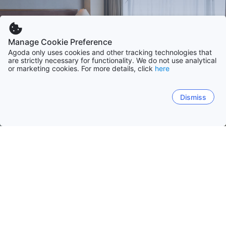
Manage Cookie Preference
Agoda only uses cookies and other tracking technologies that
are strictly necessary for functionality. We do not use analytical
or marketing cookies. For more details, click
here
Dismiss
Strona główna
Filipiny obiekty(-ów)
Prowincja Laguna
Laguna
Metro Manila
Cebu
Cavite
Benguet
Laguna
Binan
Bay
Cavinti
Majayjay
Luisi