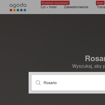
W pakiecie oszczędzasz!
Nowe!
Lot + hotel
Zakwaterowanie
Trans
Rosar
Wyszukaj, aby p