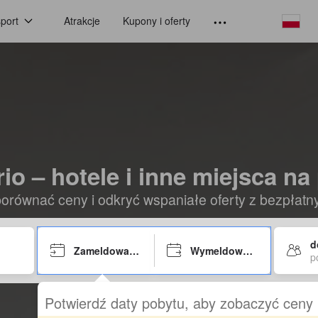
port
Atrakcje
Kupony i oferty
io – hotele i inne miejsca na
orównać ceny i odkryć wspaniałe oferty z bezpłat
d
Zameldowanie
Wymeldowanie
p
Potwierdź daty pobytu, aby zobaczyć ceny