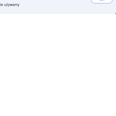
 Nie używamy
io Fisherton
5 hotele
an
4 hotele
io Alberdi
4 hotele
e Agosto
2 hotele
ueña
2 hotele
eramica y Cuyo
1 hotel
Salvador De Jujuy
514 hotele
Juan
367 hotele
lafate
367 hotele
uman
316 hotele