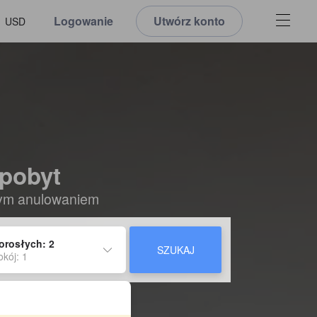
Logowanie
Utwórz konto
USD
 pobyt
nym anulowaniem
orosłych: 2
SZUKAJ
okój: 1