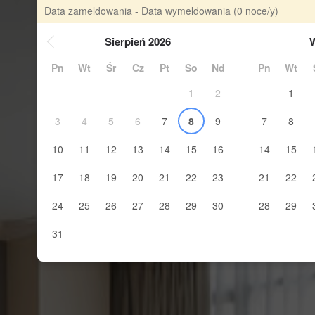
Data zameldowania - Data wymeldowania
(0 noce/y)
Sierpień 2026
W
Pn
Wt
Śr
Cz
Pt
So
Nd
Pn
Wt
1
2
1
3
4
5
6
7
8
9
7
8
10
11
12
13
14
15
16
14
15
17
18
19
20
21
22
23
21
22
24
25
26
27
28
29
30
28
29
31