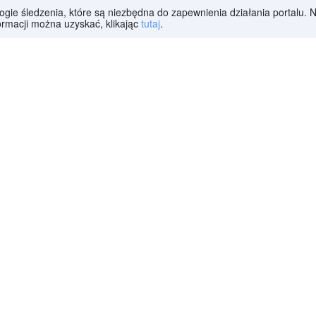
ologie śledzenia, które są niezbędna do zapewnienia działania portalu.
ormacji można uzyskać, klikając
tutaj
.
le
España y Hospitales
13 hotele
Barr
le
Antartida Argentina
9 hotele
Rold
le
Larrea y Empalme Graneros
8 hotele
Barr
le
Bella Vista
7 hotele
17 d
le
San Lorenzo
7 hotele
Lud
le
Sarmiento
6 hotele
La C
le
rne miejsca podróży w tym kraju
le
San Rafael
936 hotele
San 
le
Villa Carlos Paz
810 hotele
San 
le
San Martin De Los Andes
747 hotele
El Ca
le
Tandil
709 hotele
Tuc