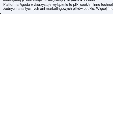
Platforma Agoda wykorzystuje wyłącznie te pliki cookie i inne techn
żadnych analitycznych ani marketingowych plików cookie. Więcej inf
Odkryj dzielnice miasta
Centrum
507 hote
Alberto Olmedo
75 hote
Del Abasto
70 hote
Las Malvinas
32 hote
Celedonio Escalada
27 hote
Luis Agote
24 hote
Lisandro de la Torre
19 hote
Argentyna – inne popula
Buenos Aires
4932 hote
Mendoza
3287 hote
Mar Del Plata
1658 hote
Salta
1581 hote