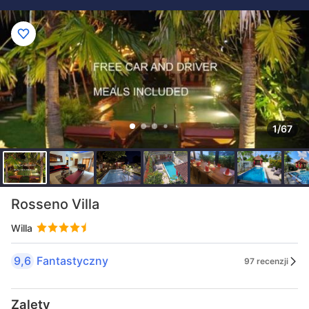
1/67
Rosseno Villa
Willa
9,6
Fantastyczny
97 recenzji
Zalety