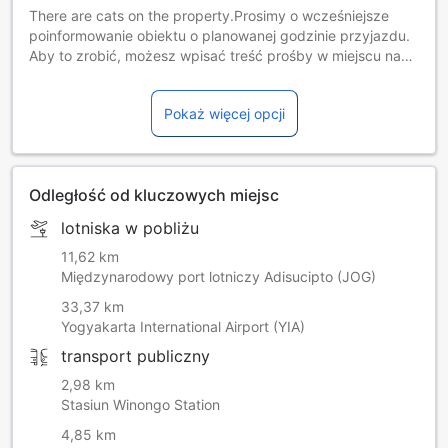
There are cats on the property.Prosimy o wcześniejsze
poinformowanie obiektu o planowanej godzinie przyjazdu.
Aby to zrobić, możesz wpisać treść prośby w miejscu na
życzenia specjalne lub skontaktować się bezpośrednio z
obiektem, korzystając z danych kontaktowych
Pokaż więcej opcji
widniejących w potwierdzeniu rezerwacji.
Odległość od kluczowych miejsc
lotniska w pobliżu
11,62 km
Międzynarodowy port lotniczy Adisucipto (JOG)
33,37 km
Yogyakarta International Airport (YIA)
transport publiczny
2,98 km
Stasiun Winongo Station
4,85 km