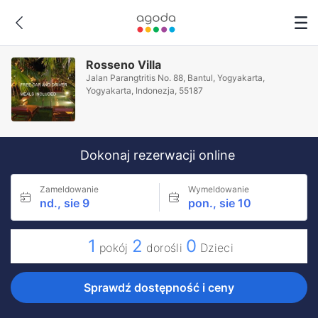
Rosseno Villa
Jalan Parangtritis No. 88, Bantul, Yogyakarta,
Yogyakarta, Indonezja, 55187
Dokonaj rezerwacji online
Zameldowanie
Wymeldowanie
nd., sie 9
pon., sie 10
1
2
0
pokój
dorośli
Dzieci
Sprawdź dostępność i ceny