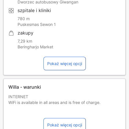
Dworzec autobusowy Giwangan
szpitale i kliniki
780 m
Puskesmas Sewon 1
zakupy
7,29 km
Beringharjo Market
Pokaż więcej opcji
Willa - warunki
INTERNET
WiFi is available in all areas and is free of charge.
PARKING
Free private parking is possible on site (reservation is not
Pokaż więcej opcji
needed).