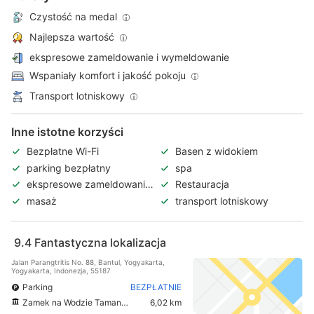
Czystość na medal
Najlepsza wartość
ekspresowe zameldowanie i wymeldowanie
Wspaniały komfort i jakość pokoju
Transport lotniskowy
Inne istotne korzyści
Bezpłatne Wi-Fi
Basen z widokiem
parking bezpłatny
spa
ekspresowe zameldowanie
Restauracja
i wymeldowanie
masaż
transport lotniskowy
9.4
Fantastyczna lokalizacja
Jalan Parangtritis No. 88, Bantul, Yogyakarta,
Yogyakarta, Indonezja, 55187
Parking
BEZPŁATNIE
Zamek na Wodzie Taman Sari
6,02 km