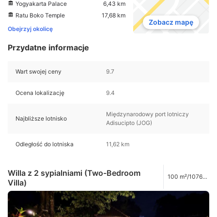
Yogyakarta Palace
6,43 km
Ratu Boko Temple
17,68 km
Zobacz mapę
Obejrzyj okolicę
Przydatne informacje
Wart swojej ceny
9.7
Ocena lokalizację
9.4
Międzynarodowy port lotniczy
Najbliższe lotnisko
Adisucipto (JOG)
Odległość do lotniska
11,62 km
Willa z 2 sypialniami (Two-Bedroom
100 m²/1076
Villa)
ft²