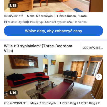
1/18
80 m²/861 ft²
Maks. 5 dorosłych
1 łóżko Queen / 1 sofa
widok: Ogród
Pokój typu Studio/1 sypialnia
1 łazienka
Wpisz daty, aby zobaczyć ceny
Willa z 3 sypialniami (Three-Bedroom
200 m²/2153
Villa)
ft²
1/16
200 m²/2153 ft²
Maks. 7 dorosłych
1 łóżko King / 1 łóżko King / 2