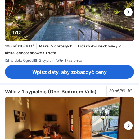
1/12
100 m²/1076 ft²
Maks. 5 dorosłych
1 łóżko dwuosobowe / 2
łóżka jednoosobowe / 1 sofa
widok: Ogród
2 sypialni/e
1 łazienka
Wpisz daty, aby zobaczyć ceny
Willa z 1 sypialnią (One-Bedroom Villa)
80 m²/861 ft²