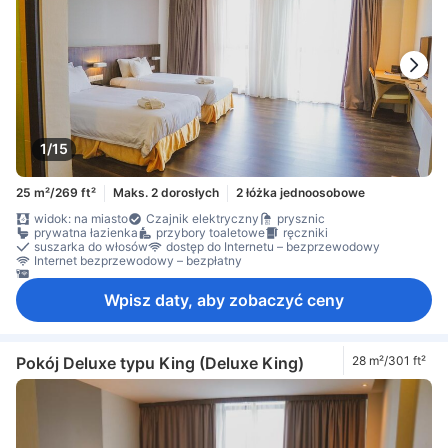
1/15
25 m²/269 ft²
Maks. 2 dorosłych
2 łóżka jednoosobowe
widok: na miasto
Czajnik elektryczny
prysznic
prywatna łazienka
przybory toaletowe
ręczniki
suszarka do włosów
dostęp do Internetu – bezprzewodowy
Internet bezprzewodowy – bezpłatny
Internet przez LAN – bezpłatny
Wpisz daty, aby zobaczyć ceny
Pokój Deluxe typu King (Deluxe King)
28 m²/301 ft²