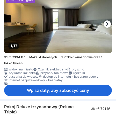
1/17
31 m²/334 ft²
Maks. 4 dorosłych
1 łóżko dwuosobowe oraz 1
łóżko Queen
widok: na miasto
Czajnik elektryczny
prysznic
prywatna łazienka
przybory toaletowe
ręczniki
suszarka do włosów
dostęp do Internetu – bezprzewodowy
Internet bezprzewodowy – bezpłatny
Internet przez LAN – bezpłatny
Wpisz daty, aby zobaczyć ceny
Pokój Deluxe trzyosobowy (Deluxe
28 m²/301 ft²
Triple)