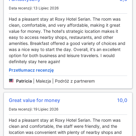
relaksujący i bezstresowy.
Data recenzji: 13 Lipiec 2026
Udogodnienia pokoi w Roxy Hotel Serian
Had a pleasant stay at Roxy Hotel Serian. The room was
clean, comfortable, and very affordable, making it great
Witaj w Roxy Hotel Serian, gdzie komfort i elegancja
value for money. The hotel's strategic location makes it
spotykają się w doskonale wyposażonych pokojach. Każdy
easy to access nearby shops, restaurants, and other
pokój jest klimatyzowany, co zapewnia przyjemny chłód w
amenities. Breakfast offered a good variety of choices and
tropikalnym klimacie Malezji. Goście mogą cieszyć się
was a nice way to start the day. Overall, it's an excellent
relaksującym wieczorem, korzystając z telewizora z
option for both business and leisure travelers. I would
dostępem do kanałów satelitarnych i kablowych, co
definitely stay here again!
sprawia, że każdy może znaleźć coś dla siebie.
Przetłumacz recenzję
Dodatkowo, w pokoju znajduje się mini bar, idealny do
przechowywania ulubionych napojów oraz lodówka, która
Patricia
|
Malezja | Podróż z partnerem
pozwala na schłodzenie przekąsek i napojów, aby zawsze
były pod ręką.
Wszystkie pokoje w Roxy Hotel Serian są starannie
Great value for money
10,0
przygotowane, aby zapewnić maksymalny komfort.
Oferujemy bezpłatną wodę butelkowaną, a także zestaw
Data recenzji: 19 Lipiec 2026
do parzenia kawy i herbaty, dzięki czemu każdy poranek
zacznie się od aromatycznego napoju. Goście mogą
Had a pleasant stay at Roxy Hotel Serian. The room was
również korzystać z suszarki do włosów oraz wysokiej
clean and comfortable, the staff were friendly, and the
jakości kosmetyków, które są dostępne w łazience.
location was convenient with plenty of nearby shops and