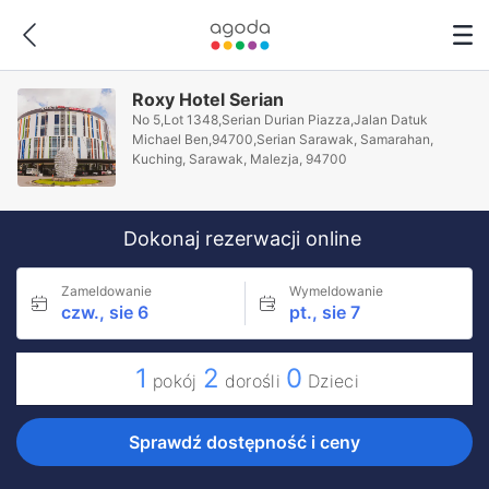
Roxy Hotel Serian
No 5,Lot 1348,Serian Durian Piazza,Jalan Datuk
Michael Ben,94700,Serian Sarawak, Samarahan,
Kuching, Sarawak, Malezja, 94700
Dokonaj rezerwacji online
Zameldowanie
Wymeldowanie
czw., sie 6
pt., sie 7
1
2
0
pokój
dorośli
Dzieci
Sprawdź dostępność i ceny