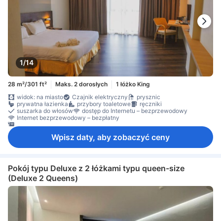
1/14
28 m²/301 ft²
Maks. 2 dorosłych
1 łóżko King
widok: na miasto
Czajnik elektryczny
prysznic
prywatna łazienka
przybory toaletowe
ręczniki
suszarka do włosów
dostęp do Internetu – bezprzewodowy
Internet bezprzewodowy – bezpłatny
Internet przez LAN – bezpłatny
Wpisz daty, aby zobaczyć ceny
Pokój typu Deluxe z 2 łóżkami typu queen-size
(Deluxe 2 Queens)