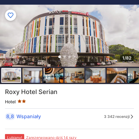
1/82
Liczba gwiazdek: 2
Roxy Hotel Serian
Hotel
8,8
Wspaniały
3 342 recenzji
Lubiany!
Zarezerwowano dziś 14 razy