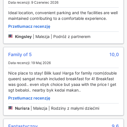
pokoje są zawsze w nienagannym stanie. Dzięki temu
Data recenzji: 9 Czerwiec 2026
goście mogą cieszyć się świeżym i czystym otoczeniem,
co znacząco podnosi komfort pobytu. Roxy Hotel Serian
Ideal location, convenient parking and the facilities are well
dba o detale, aby każdy gość mógł poczuć się jak w
maintained contributing to a comfortable experience.
domu, a jego potrzeby były w pełni zaspokojone.
Przetłumacz recenzję
Udogodnienia transportowe w Roxy Hotel Serian
Kingsley
|
Malezja | Podróż z partnerem
Roxy Hotel Serian w Kuching, Malezja, oferuje swoim
gościom wyjątkowe udogodnienia transportowe, które
Family of 5
10,0
zapewniają wygodę i komfort podczas pobytu. Hotel
dysponuje przestronnym parkingiem, który znajduje się
Data recenzji: 19 Maj 2026
bezpośrednio na terenie obiektu. Dzięki temu, goście mogą
Nice place to stay! Bilik luas! Harga for family room(double
cieszyć się bezproblemowym dostępem do swoich
queen) sangat murah included breakfast for 4! Breakfast
pojazdów w każdej chwili, co jest szczególnie istotne dla
was good.. even xbyk choice but yaaa with the price I get
osób podróżujących z rodziną lub w celach biznesowych.
sgt bebaloi.. nearby byk kedai makan..
Co więcej, parking w Roxy Hotel Serian jest bezpłatny, co
stanowi dodatkowy atut dla osób planujących dłuższy
Przetłumacz recenzję
pobyt. Goście nie muszą się martwić o dodatkowe koszty
związane z parkowaniem, co pozwala im skupić się na
Nurisra
|
Malezja | Rodziny z małymi dziećmi
odkrywaniu uroków Kuching i okolic. Dzięki dogodnej
lokalizacji hotelu oraz doskonałym udogodnieniom
transportowym, każdy pobyt staje się jeszcze bardziej
Fantastyczny
9,6