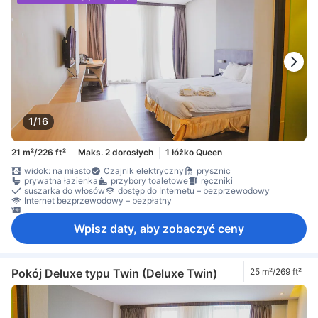
1/16
21 m²/226 ft²
Maks. 2 dorosłych
1 łóżko Queen
widok: na miasto
Czajnik elektryczny
prysznic
prywatna łazienka
przybory toaletowe
ręczniki
suszarka do włosów
dostęp do Internetu – bezprzewodowy
Internet bezprzewodowy – bezpłatny
Internet przez LAN – bezpłatny
Wpisz daty, aby zobaczyć ceny
Pokój Deluxe typu Twin (Deluxe Twin)
25 m²/269 ft²