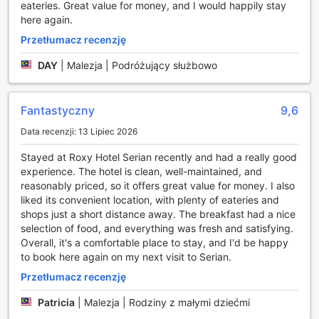
Dodatkowo, zasłony blackout oraz świeże pościele i
eateries. Great value for money, and I would happily stay
ręczniki zapewniają spokojny sen i relaks po dniu pełnym
here again.
wrażeń.
Przetłumacz recenzję
Wyjątkowe Doświadczenia Kulinarne w Roxy Hotel
DAY
|
Malezja | Podróżujący służbowo
Serian
Roxy Hotel Serian to nie tylko komfortowe miejsce na
Fantastyczny
9,6
nocleg, ale również prawdziwa uczta dla zmysłów dzięki
swoim wyjątkowym możliwościom kulinarnym. Hotel
Data recenzji: 13 Lipiec 2026
dysponuje restauracją, która serwuje różnorodne dania, w
Stayed at Roxy Hotel Serian recently and had a really good
tym specjały kuchni halal, co sprawia, że każdy gość
experience. The hotel is clean, well-maintained, and
znajdzie coś dla siebie. Atmosfera lokalu jest przytulna i
reasonably priced, so it offers great value for money. I also
zachęcająca, idealna zarówno na romantyczną kolację, jak
liked its convenient location, with plenty of eateries and
i spotkanie z rodziną czy przyjaciółmi.
shops just a short distance away. The breakfast had a nice
Codziennie serwowany jest również obfity bufet
selection of food, and everything was fresh and satisfying.
śniadaniowy, który zaspokoi nawet najbardziej
Overall, it's a comfortable place to stay, and I'd be happy
wymagające podniebienia. Goście mogą delektować się
to book here again on my next visit to Serian.
świeżymi owocami, wypiekami, a także różnorodnymi
potrawami śniadaniowymi, które dostarczą energii na cały
Przetłumacz recenzję
dzień. Roxy Hotel Serian z pewnością zaspokoi kulinarne
pragnienia każdego odwiedzającego, oferując
Patricia
|
Malezja | Rodziny z małymi dziećmi
niezapomniane doznania smakowe w przyjemnej