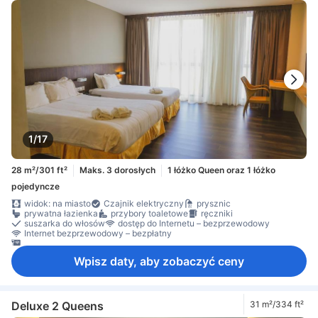
1/17
28 m²/301 ft²
Maks. 3 dorosłych
1 łóżko Queen oraz 1 łóżko
pojedyncze
widok: na miasto
Czajnik elektryczny
prysznic
prywatna łazienka
przybory toaletowe
ręczniki
suszarka do włosów
dostęp do Internetu – bezprzewodowy
Internet bezprzewodowy – bezpłatny
Internet przez LAN – bezpłatny
Wpisz daty, aby zobaczyć ceny
Deluxe 2 Queens
31 m²/334 ft²