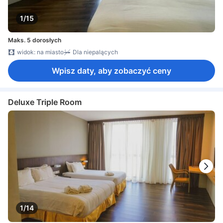
1/15
Maks. 5 dorosłych
widok: na miasto
Dla niepalących
Wpisz daty, aby zobaczyć ceny
Deluxe Triple Room
1/14