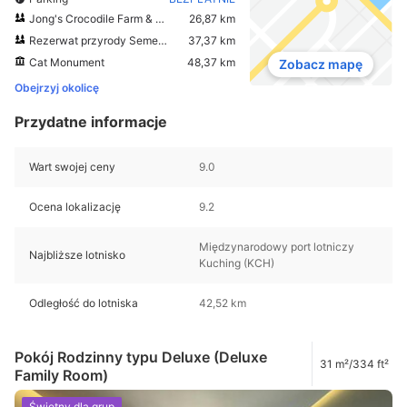
Jong's Crocodile Farm & Zoo
26,87 km
Rezerwat przyrody Semenggoh
37,37 km
Cat Monument
48,37 km
Zobacz mapę
Obejrzyj okolicę
Przydatne informacje
Wart swojej ceny
9.0
Ocena lokalizację
9.2
Międzynarodowy port lotniczy
Najbliższe lotnisko
Kuching (KCH)
Odległość do lotniska
42,52 km
Pokój Rodzinny typu Deluxe (Deluxe
31 m²/334 ft²
Family Room)
Świetny dla grup