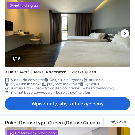
Świetny dla grup
1/16
31 m²/334 ft²
Maks. 4 dorosłych
2 łóżka Queen
widok: Na zewnątrz
Czajnik elektryczny
prysznic
prywatna łazienka
przybory toaletowe
ręczniki
suszarka do włosów
dostęp do Internetu – bezprzewodowy
Internet bezprzewodowy – bezpłatny
telefon
Wpisz daty, aby zobaczyć ceny
Pokój Deluxe typu Queen (Deluxe Queen)
21 m²/226 ft²
Preferowany przez pary