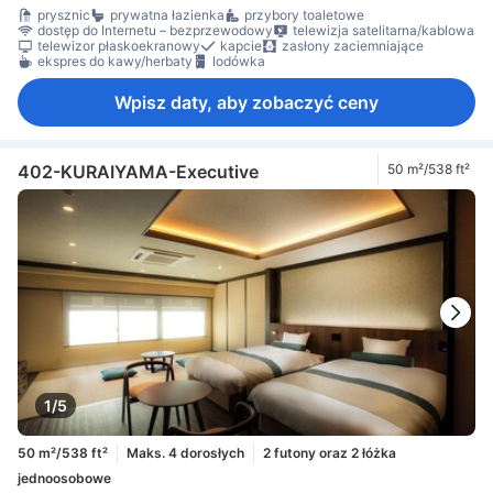
prysznic
prywatna łazienka
przybory toaletowe
dostęp do Internetu – bezprzewodowy
telewizja satelitarna/kablowa
telewizor płaskoekranowy
kapcie
zasłony zaciemniające
ekspres do kawy/herbaty
lodówka
Wpisz daty, aby zobaczyć ceny
402-KURAIYAMA-Executive
50 m²/538 ft²
1/5
50 m²/538 ft²
Maks. 4 dorosłych
2 futony oraz 2 łóżka
jednoosobowe