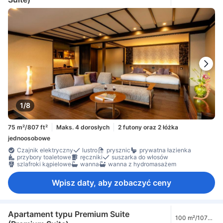
1/8
75 m²/807 ft²
Maks. 4 dorosłych
2 futony oraz 2 łóżka
jednoosobowe
Czajnik elektryczny
lustro
prysznic
prywatna łazienka
przybory toaletowe
ręczniki
suszarka do włosów
szlafroki kąpielowe
wanna
wanna z hydromasażem
Wpisz daty, aby zobaczyć ceny
Apartament typu Premium Suite
100 m²/1076