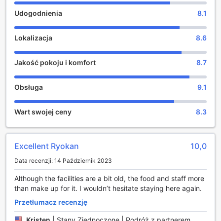
autentycznego doświadczenia w Japonii. Zapraszamy do
Udogodnienia
8.1
odkrywania Takayamy, korzystając z komfortu i
tradycyjnego uroku tego wyjątkowego miejsca.
Lokalizacja
8.6
Rozrywka i relaks w Machiyado Ichiryu
Jakość pokoju i komfort
8.7
Machiyado Ichiryu oferuje swoim gościom przytulną
wspólną strefę wypoczynkową, gdzie można się
zrelaksować, obejrzeć ulubione programy telewizyjne lub
Obsługa
9.1
po prostu cieszyć się spokojem w komfortowym otoczeniu.
To idealne miejsce na spotkanie z innymi podróżnikami,
Wart swojej ceny
8.3
wymianę wrażeń i odpoczynek po dniu pełnym zwiedzania
Takayamie. Dodatkowo, hotel posiada sklep z pamiątkami i
upominkami, w którym można znaleźć unikalne lokalne
produkty i rękodzieło, idealne na pamiątkę z tego
Excellent Ryokan
10,0
magicznego miejsca. Zarówno wspólna przestrzeń, jak i
Data recenzji: 14 Październik 2023
sklep, tworzą przyjazną atmosferę, sprzyjającą relaksowi i
integracji.
Although the facilities are a bit old, the food and staff more
than make up for it. I wouldn’t hesitate staying here again.
Wspaniałe udogodnienia sportowe w Ryokan Seiryu
Hotel
Przetłumacz recenzję
Kristen
|
Stany Zjednoczone | Podróż z partnerem
Ryokan Seiryu Hotel w Takayama oferuje swoim gościom