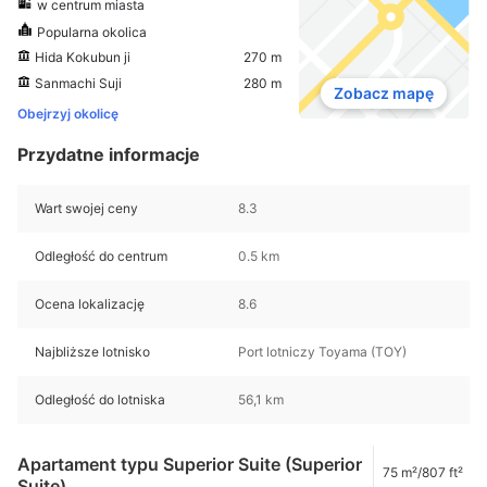
w centrum miasta
Popularna okolica
Hida Kokubun ji
270 m
Sanmachi Suji
280 m
Zobacz mapę
Obejrzyj okolicę
Przydatne informacje
Wart swojej ceny
8.3
Odległość do centrum
0.5 km
Ocena lokalizację
8.6
Najbliższe lotnisko
Port lotniczy Toyama (TOY)
Odległość do lotniska
56,1 km
Apartament typu Superior Suite (Superior
75 m²/807 ft²
Suite)