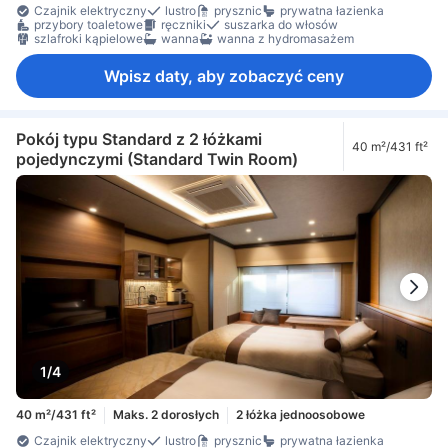
Czajnik elektryczny
lustro
prysznic
prywatna łazienka
przybory toaletowe
ręczniki
suszarka do włosów
szlafroki kąpielowe
wanna
wanna z hydromasażem
Wpisz daty, aby zobaczyć ceny
Pokój typu Standard z 2 łóżkami
40 m²/431 ft²
pojedynczymi (Standard Twin Room)
1/4
40 m²/431 ft²
Maks. 2 dorosłych
2 łóżka jednoosobowe
Czajnik elektryczny
lustro
prysznic
prywatna łazienka