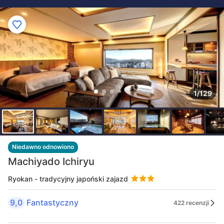
1/129
Niedawno odnowiono
Machiyado Ichiryu
Ryokan - tradycyjny japoński zajazd
9,0
Fantastyczny
422 recenzji