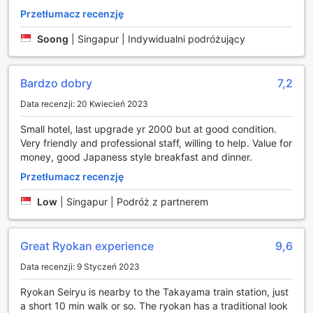
idealne zarówno do pracy, jak i relaksu. Dla gości
Przetłumacz recenzję
podróżujących z bagażami dostępne jest bezpieczne
przechowywanie bagażu, co pozwala na swobodne
Soong
|
Singapur | Indywidualni podróżujący
zwiedzanie miasta bez obciążenia.
Dogodna infrastruktura transportowa w Ryokan Seiryu
Bardzo dobry
7,2
Hotel
Data recenzji: 20 Kwiecień 2023
Ryokan Seiryu Hotel w Takayama oferuje gościom
Small hotel, last upgrade yr 2000 but at good condition.
wygodny dostęp do własnego parkingu, który znajduje się
Very friendly and professional staff, willing to help. Value for
na terenie obiektu. Dzięki temu podróżujący samochodem
money, good Japaness style breakfast and dinner.
mogą cieszyć się spokojem i komfortem, nie martwiąc się o
miejsce do zaparkowania. Parking jest dostępny na
Przetłumacz recenzję
miejscu, co zapewnia szybki i łatwy dostęp do hotelu bez
Low
|
Singapur | Podróż z partnerem
konieczności szukania zewnętrznych parkingów.
Dodatkowo, goście mogą korzystać z bezpłatnego
parkingu, co czyni pobyt jeszcze bardziej komfortowym i
Great Ryokan experience
9,6
ekonomicznym. To idealne rozwiązanie dla tych, którzy
cenią sobie niezależność i wygodę podczas podróży po
Data recenzji: 9 Styczeń 2023
Japonii, zwłaszcza w tak malowniczym i historycznym
miejscu jak Takayama.
Ryokan Seiryu is nearby to the Takayama train station, just
a short 10 min walk or so. The ryokan has a traditional look