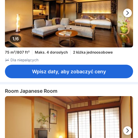
1/6
75 m²/807 ft²
Maks. 4 dorosłych
2 łóżka jednoosobowe
Dla niepalących
Wpisz daty, aby zobaczyć ceny
Room Japanese Room