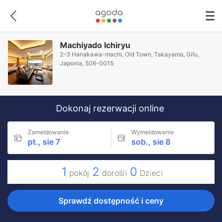
Machiyado Ichiryu
2-3 Hanakawa-machi, Old Town, Takayama, Gifu,
Japonia, 506-0015
Dokonaj rezerwacji online
Zameldowanie
Wymeldowanie
pt., sie 7
sob., sie 8
1
2
0
pokój
dorośli
Dzieci
Sprawdź dostępność i ceny