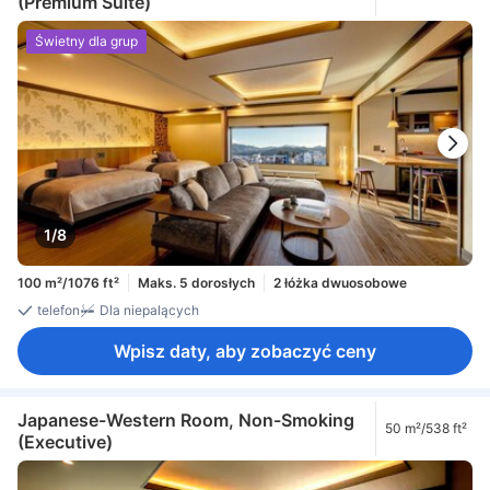
(Premium Suite)
ft²
Świetny dla grup
1/8
100 m²/1076 ft²
Maks. 5 dorosłych
2 łóżka dwuosobowe
telefon
Dla niepalących
Wpisz daty, aby zobaczyć ceny
Japanese-Western Room, Non-Smoking
50 m²/538 ft²
(Executive)