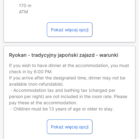
170 m
ATM
Pokaż więcej opcji
Ryokan - tradycyjny japoński zajazd - warunki
If you wish to have dinner at the accommodation, you must
check in by 6:00 PM.
If you arrive after the designated time, dinner may not be
available (non-refundable).
・Accommodation tax and bathing tax (charged per
person per night) are not included in the room rate. Please
pay these at the accommodation.
・Children must be 13 years of age or older to stay.
Dostępność dodatkowych łóżek jest uzależniona od
wybranego pokoju, prosimy o zapoznanie się ze
Pokaż więcej opcji
szczegółowymi informacjami o pokoju.
Przy rezerwacji ponad 5 pokojów mogą mieć zastosowanie