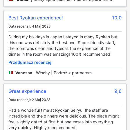
wyjątkowe możliwości aktywnego wypoczynku,
zapewniając dostęp do krytego basenu, który jest
idealnym miejscem na relaks po dniu pełnym zwiedzania.
Best Ryokan experience!
10,0
Zanurz się w ciepłej wodzie i ciesz się spokojem,
Data recenzji: 4 Maj 2023
niezależnie od pogody na zewnątrz, korzystając z
komfortu i prywatności tego eleganckiego obiektu. Dla
During my holidays in Japan I stayed in many Ryokan but
miłośników golfa hotel dysponuje własnym polem
this one was definitely the best one! Super friendly staff,
golfowym, które znajduje się na terenie obiektu. To
the room was clean and typical, the experience of the
doskonała okazja, aby poprawić swoje umiejętności lub po
dinner in the room was amazing! 100% recommended
prostu cieszyć się grą w malowniczym otoczeniu,
Przetłumacz recenzję
otoczonym naturą i tradycyjnym japońskim krajobrazem.
Bez względu na poziom zaawansowania, golf na miejscu
Vanessa
|
Włochy | Podróż z partnerem
zapewnia niezapomniane doświadczenia sportowe w
komfortowej i pięknej scenerii.
Great experience
9,6
Wygoda i Komfort w Ryokan Seiryu Hotel
Data recenzji: 2 Maj 2023
Ryokan Seiryu Hotel w Takayama zapewnia swoim gościom
szeroki zakres udogodnień, które sprawiają, że pobyt jest
Had a wonderful time at Ryokan Seiryu, the staff are
wyjątkowo komfortowy. Bezpłatne Wi-Fi dostępne we
incredible and the dinners were delicious. The place might
wszystkich pokojach oraz w przestrzeniach publicznych
feel slightly dated at first but one eases into everything
umożliwia łatwe i szybkie łączenie się z internetem, co jest
very quickly. Hiighly recommended.