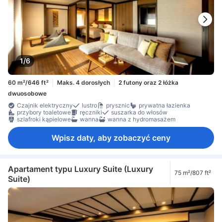
1/6
60 m²/646 ft²
Maks. 4 dorosłych
2 futony oraz 2 łóżka
dwuosobowe
Czajnik elektryczny
lustro
prysznic
prywatna łazienka
przybory toaletowe
ręczniki
suszarka do włosów
szlafroki kąpielowe
wanna
wanna z hydromasażem
Wpisz daty, aby zobaczyć ceny
Apartament typu Luxury Suite (Luxury
75 m²/807 ft²
Suite)