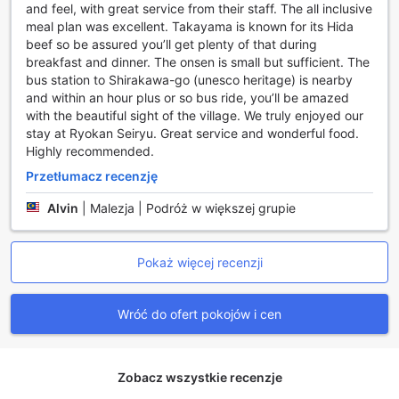
Komfortowe i funkcjonalne wyposażenie pokoi w
and feel, with great service from their staff. The all inclusive
Machiyado Ichiryu
meal plan was excellent. Takayama is known for its Hida
beef so be assured you’ll get plenty of that during
Pokoje w Machiyado Ichiryu zostały starannie
breakfast and dinner. The onsen is small but sufficient. The
zaprojektowane, aby zapewnić gościom maksymalny
bus station to Shirakawa-go (unesco heritage) is nearby
komfort i wygodę. W każdym z nich znajdziesz
and within an hour plus or so bus ride, you’ll be amazed
nowoczesne klimatyzację, która pozwala na regulację
with the beautiful sight of the village. We truly enjoyed our
temperatury według własnych preferencji, a także miękkie
stay at Ryokan Seiryu. Great service and wonderful food.
szlafroki, które dodają luksusu i relaksu po dniu pełnym
Highly recommended.
zwiedzania. Dla miłośników relaksu dostępny jest telewizor,
Przetłumacz recenzję
idealny do wieczornych rozrywek, oraz mini bar i lodówka,
które umożliwiają przechowywanie napojów i przekąsek.
Alvin
|
Malezja | Podróż w większej grupie
Dodatkowo, w pokoju znajdziesz zestaw do parzenia kawy
i herbaty, a także bezpłatną butelkowaną wodę, co czyni
pobyt jeszcze bardziej komfortowym.
Pokaż więcej recenzji
Pokój wyposażony jest także w wysokiej jakości akcesoria
toaletowe, suszarkę do włosów, ręczniki i pościel, które
zapewniają pełen komfort i higienę. Dla gości ceniących
Wróć do ofert pokojów i cen
przestrzeń, dostępny jest oddzielny salon, gdzie można się
zrelaksować lub pracować w spokojnej atmosferze.
Wszystkie te udogodnienia sprawiają, że pobyt w
Machiyado Ichiryu to nie tylko nocleg, ale prawdziwe
Zobacz wszystkie recenzje
doświadczenie komfortu i relaksu w tradycyjnym japońskim