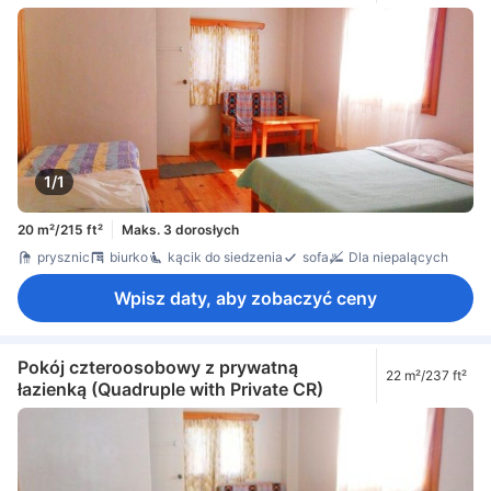
1/1
20 m²/215 ft²
Maks. 3 dorosłych
prysznic
biurko
kącik do siedzenia
sofa
Dla niepalących
Wpisz daty, aby zobaczyć ceny
Pokój czteroosobowy z prywatną
22 m²/237 ft²
łazienką (Quadruple with Private CR)