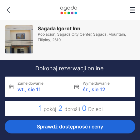
Sagada Igorot Inn
Poblacion, Sagada City Center, Sagada, Mountain,
Filipiny, 2619
Dokonaj rezerwacji online
Zameldowanie
Wymeldowanie
wt., sie 11
śr., sie 12
1
2
0
pokój
dorośli
Dzieci
Sprawdź dostępność i ceny