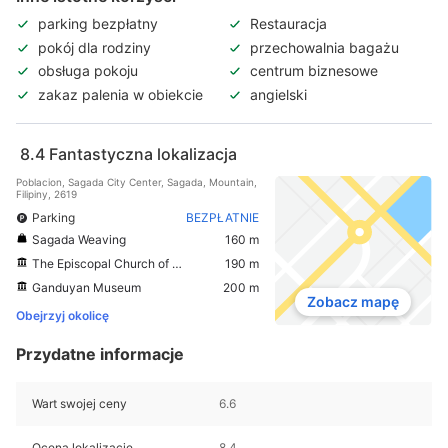
parking bezpłatny
Restauracja
pokój dla rodziny
przechowalnia bagażu
obsługa pokoju
centrum biznesowe
zakaz palenia w obiekcie
angielski
8.4
Fantastyczna lokalizacja
Poblacion, Sagada City Center, Sagada, Mountain,
Filipiny, 2619
Parking
BEZPŁATNIE
Sagada Weaving
160 m
The Episcopal Church of Saint Mary the Virgin
190 m
Ganduyan Museum
200 m
Zobacz mapę
Obejrzyj okolicę
Przydatne informacje
Wart swojej ceny
6.6
Ocena lokalizację
8.4