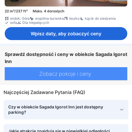
22 m²/237 ft²
Maks. 4 dorosłych
widok: Góra
wspólna łazienka
biurko
kącik do siedzenia
sofa
Dla niepalących
Wpisz daty, aby zobaczyć ceny
Sprawdź dostępność i ceny w obiekcie Sagada Igorot
Inn
Zobacz pokoje i ceny
Najczęściej Zadawane Pytania (FAQ)
Czy w obiekcie Sagada Igorot Inn jest dostępny
parking?
Jakie atrakcje znajdują się w niewielkiej odległości