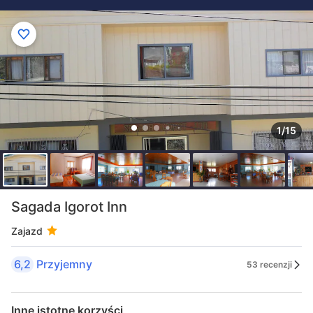
1/15
Sagada Igorot Inn
Zajazd
6,2
Przyjemny
53 recenzji
Inne istotne korzyści