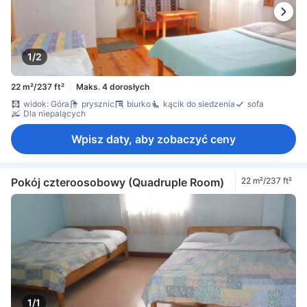
1/2
22 m²/237 ft²
Maks. 4 dorosłych
widok: Góra
prysznic
biurko
kącik do siedzenia
sofa
Dla niepalących
Wpisz daty, aby zobaczyć ceny
Pokój czteroosobowy (Quadruple Room)
22 m²/237 ft²
1/1