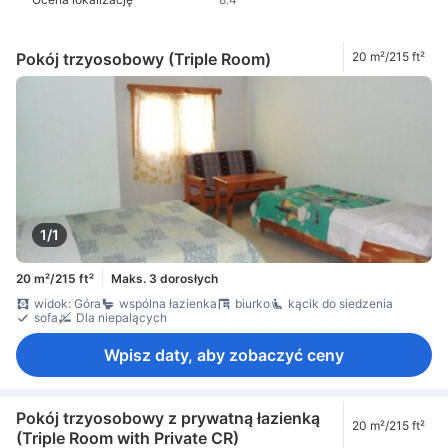
Pokój trzyosobowy (Triple Room)
20 m²/215 ft²
1/1
20 m²/215 ft²
Maks. 3 dorosłych
widok: Góra
wspólna łazienka
biurko
kącik do siedzenia
sofa
Dla niepalących
Wpisz daty, aby zobaczyć ceny
Pokój trzyosobowy z prywatną łazienką
20 m²/215 ft²
(Triple Room with Private CR)