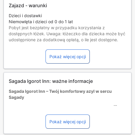
Zajazd - warunki
Dzieci i dostawki
Niemowlęta i dzieci od 0 do 1 lat
Pobyt jest bezpłatny w przypadku korzystania z
dostępnych łóżek. Uwaga: łóżeczko dla dziecka może być
udostępnione za dodatkową opłatą, o ile jest dostępne.
Dzieci w wieku od 2 do 13 lat [włącznie]
Darmowy pobyt na dostępnych łóżkach.
Pokaż więcej opcji
Goście w wieku 14 lat i starsi są traktowani jak osoby
dorosłe.
Dostępność dodatkowych łóżek jest uzależniona od
wybranego pokoju, prosimy o zapoznanie się ze
Sagada Igorot Inn: ważne informacje
szczegółowymi informacjami o pokoju.
Przy rezerwacji ponad 5 pokojów mogą mieć zastosowanie
Sagada Igorot Inn – Twój komfortowy azyl w sercu
różne regulaminy i dodatkowe opłaty.
Sagady
Sagada Igorot Inn to urokliwy hotel o standardzie 1
gwiazdki, położony w malowniczej miejscowości Sagada
na Filipinach. Oferując przytulne zakwaterowanie, jest
Pokaż więcej opcji
idealnym miejscem dla tych, którzy pragną odkrywać
naturalne piękno regionu oraz cieszyć się spokojem