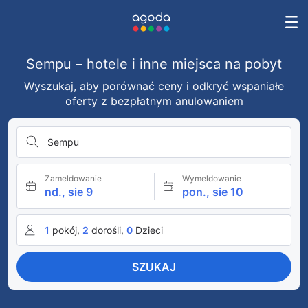
Sempu – hotele i inne miejsca na pobyt
Wyszukaj, aby porównać ceny i odkryć wspaniałe
oferty z bezpłatnym anulowaniem
Sempu
Zameldowanie
Wymeldowanie
nd., sie 9
pon., sie 10
1
pokój,
2
dorośli,
0
Dzieci
SZUKAJ