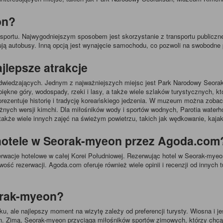
on?
portu. Najwygodniejszym sposobem jest skorzystanie z transportu publiczn
ą autobusy. Inną opcją jest wynajęcie samochodu, co pozwoli na swobodne p
jlepsze atrakcje
 odwiedzających. Jednym z najważniejszych miejsc jest Park Narodowy Seorak
iękne góry, wodospady, rzeki i lasy, a także wiele szlaków turystycznych, kt
ezentuje historię i tradycję koreańskiego jedzenia. W muzeum można zobac
nych wersji kimchi. Dla miłośników wody i sportów wodnych, Parotia waterho
 a także wiele innych zajęć na świeżym powietrzu, takich jak wędkowanie, kaja
hotele w Seorak-myeon przez Agoda.com
erwacje hotelowe w całej Korei Południowej. Rezerwując hotel w Seorak-mye
atwość rezerwacji. Agoda.com oferuje również wiele opinii i recenzji od innyc
orak-myeon?
, ale najlepszy moment na wizytę zależy od preferencji turysty. Wiosna i je
. Zimą, Seorak-myeon przyciąga miłośników sportów zimowych, którzy chcą s