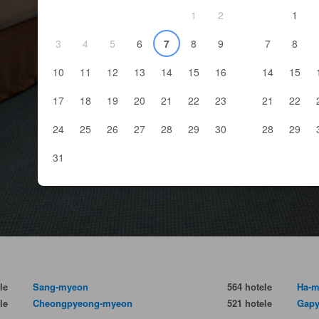
1
2
1
3
4
5
6
7
8
9
7
8
10
11
12
13
14
15
16
14
15
17
18
19
20
21
22
23
21
22
24
25
26
27
28
29
30
28
29
31
le
Sang-myeon
564 hotele
Ha-
le
Cheongpyeong-myeon
521 hotele
Gapy