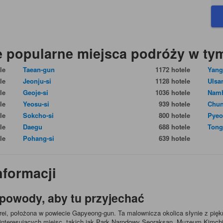
 popularne miejsca podróży w tym
le
Taean-gun
1172 hotele
Yang
le
Jeonju-si
1128 hotele
Ulsa
le
Geoje-si
1036 hotele
Nam
le
Yeosu-si
939 hotele
Chu
le
Sokcho-si
800 hotele
Pyeo
le
Daegu
688 hotele
Tong
le
Pohang-si
639 hotele
nformacji
powody, aby tu przyjechać
i, położona w powiecie Gapyeong-gun. Ta malownicza okolica słynie z piękn
interesujących miejsc, takich jak Park Narodowy Seoraksan, Muzeum Kimchi, 