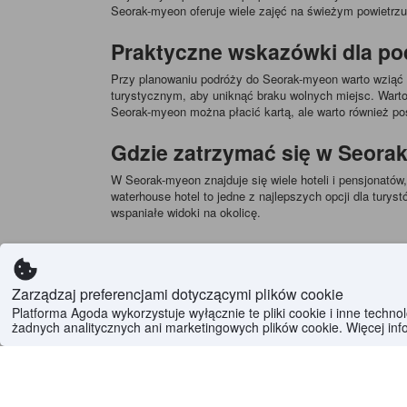
Seorak-myeon oferuje wiele zajęć na świeżym powietrzu,
Praktyczne wskazówki dla p
Przy planowaniu podróży do Seorak-myeon warto wziąć
turystycznym, aby uniknąć braku wolnych miejsc. Warto
Seorak-myeon można płacić kartą, ale warto również pos
Gdzie zatrzymać się w Seora
W Seorak-myeon znajduje się wiele hoteli i pensjonatów
waterhouse hotel to jedne z najlepszych opcji dla tury
wspaniałe widoki na okolicę.
Co warto spróbować w Seor
Seorak-myeon słynie z pysznego jedzenia, a jednym z 
Zarządzaj preferencjami dotyczącymi plików cookie
spróbować innych tradycyjnych koreańskich dań, takich
Platforma Agoda wykorzystuje wyłącznie te pliki cookie i inne techn
żadnych analitycznych ani marketingowych plików cookie. Więcej inf
Jak poruszać się po Seorak-
W Seorak-myeon można poruszać się pieszo lub wynająć 
W Seorak-myeon można również skorzystać z rowerów, k