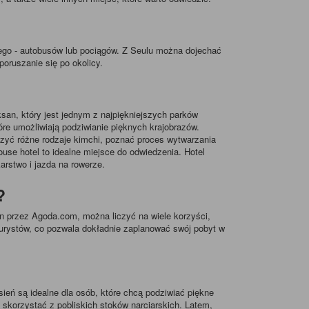
ego - autobusów lub pociągów. Z Seulu można dojechać
oruszanie się po okolicy.
san, który jest jednym z najpiękniejszych parków
óre umożliwiają podziwianie pięknych krajobrazów.
zyć różne rodzaje kimchi, poznać proces wytwarzania
use hotel to idealne miejsce do odwiedzenia. Hotel
karstwo i jazda na rowerze.
?
on przez Agoda.com, można liczyć na wiele korzyści,
h turystów, co pozwala dokładnie zaplanować swój pobyt w
sień są idealne dla osób, które chcą podziwiać piękne
korzystać z pobliskich stoków narciarskich. Latem,