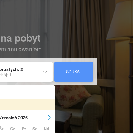
 na pobyt
nym anulowaniem
orosłych: 2
SZUKAJ
okój: 1
rzesień 2026
Śr
Cz
Pt
So
Nd