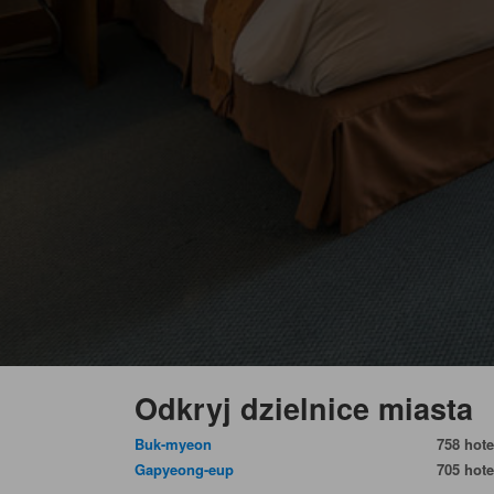
Odkryj dzielnice miasta
Buk-myeon
758 hote
Gapyeong-eup
705 hote