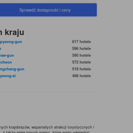
Sprawdź dostępność i ceny
 kraju
pyeong-gun
617 hotele
n
596 hotele
hae-gun
590 hotele
ncheon
572 hotele
ngchang-gun
519 hotele
yeong-si
468 hotele
ych krajobrazów, wspaniałych atrakcji turystycznych i
a także wiele innych miejsc, które warto odwiedzić.