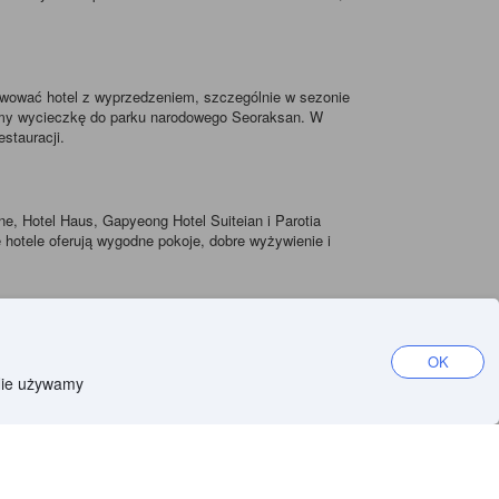
wować hotel z wyprzedzeniem, szczególnie w sezonie
ujemy wycieczkę do parku narodowego Seoraksan. W
stauracji.
ne, Hotel Haus, Gapyeong Hotel Suiteian i Parotia
 hotele oferują wygodne pokoje, dobre wyżywienie i
y z sosem chili. W Seorak-myeon można również
OK
ć lokalnego piwa i innych napojów.
 Nie używamy
tobusy lub pociągi, aby zwiedzić pobliskie atrakcje.