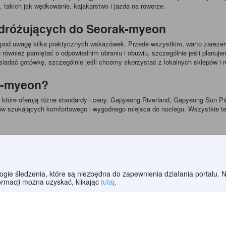
 takich jak wędkowanie, kajakarstwo i jazda na rowerze.
odróżujących do Seorak-myeon
 pod uwagę kilka praktycznych wskazówek. Przede wszystkim, warto zarezer
 również pamiętać o odpowiednim ubraniu i obuwiu, szczególnie jeśli plan
iadać gotówkę, szczególnie jeśli chcemy skorzystać z lokalnych sklepów i re
k-myeon?
, które oferują różne standardy i ceny. Gapyeong Riverland, Gapyeong Sun Pi
stów szukających komfortowego i wygodnego miejsca do noclegu. Wszystkie te
ak-myeon?
najpopularniejszych dań jest bibimbap - ryż z warzywami i mięsem, podawan
 jak bulgogi, samgyeopsal czy tteokbokki. W okolicy można również spróbowa
ologie śledzenia, które są niezbędna do zapewnienia działania portalu.
ormacji można uzyskać, klikając
tutaj
.
myeon?
samochód. Warto również skorzystać z transportu publicznego, takiego jak au
tóre są dostępne do wynajęcia w wielu miejscach.