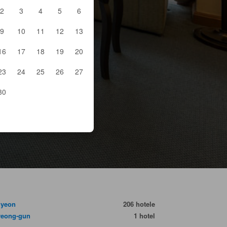
2
3
4
5
6
9
10
11
12
13
16
17
18
19
20
23
24
25
26
27
30
myeon
206 hotele
eong-gun
1 hotel