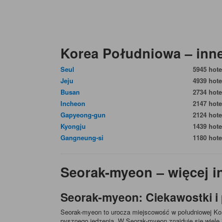
Korea Południowa – inne
Seul
5945 hote
Jeju
4939 hote
Busan
2734 hote
Incheon
2147 hote
Gapyeong-gun
2124 hote
Kyongju
1439 hote
Gangneung-si
1180 hote
Seorak-myeon – więcej i
Seorak-myeon: Ciekawostki i 
Seorak-myeon to urocza miejscowość w południowej Kore
pysznego jedzenia. W Seorak-myeon znajduje się wiele 