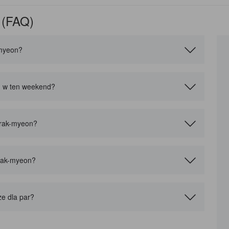
 (FAQ)
-myeon?
on w ten weekend?
eorak-myeon?
orak-myeon?
ze dla par?