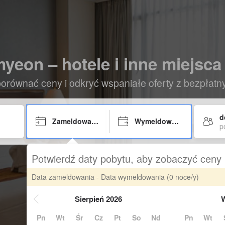
yeon – hotele i inne miejsca
orównać ceny i odkryć wspaniałe oferty z bezpłat
d
Zameldowanie
Wymeldowanie
p
Potwierdź daty pobytu, aby zobaczyć ceny
Data zameldowania - Data wymeldowania
(0 noce/y)
Sierpień 2026
W
Pn
Wt
Śr
Cz
Pt
So
Nd
Pn
Wt