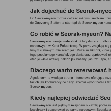
Jak dojechać do Seorak-mye
Do Seorak-myeon można dotrzeć różnymi środkami trans
do Gapyeong Station, a stamtąd do Seorak-myeon kursuj
Co robić w Seorak-myeon? Na
Seorak-myeon oferuje wiele atrakcji turystycznych dla
narodowych w Korei Południowej. W parku znajdują się p
Innym ciekawym miejscem jest Muzeum Kimchi, które pr
tego popularnego koreańskiego dania oraz spróbować róż
oferuje wiele atrakcji, takich jak baseny, jacuzzi, spa,
Dlaczego warto rezerwować 
Agoda.com to wiodąca strona internetowa oferująca rez
takich jak konkurencyjne ceny, szeroki wybór hoteli i ł
Seorak-myeon.
Kiedy najlepiej odwiedzić Se
Seorak-myeon jest pięknym miejscem o każdej porze roku
krajobrazy i spacerować po parku narodowym Seoraksan