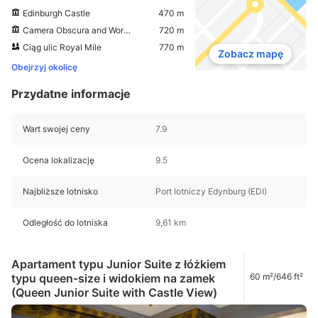
Edinburgh Castle
470 m
Camera Obscura and World of Illusions
720 m
Ciąg ulic Royal Mile
770 m
Zobacz mapę
Obejrzyj okolicę
Przydatne informacje
Wart swojej ceny
7.9
Ocena lokalizację
9.5
Najbliższe lotnisko
Port lotniczy Edynburg (EDI)
Odległość do lotniska
9,61 km
Apartament typu Junior Suite z łóżkiem
typu queen-size i widokiem na zamek
60 m²/646 ft²
(Queen Junior Suite with Castle View)