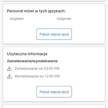
Personel mówi w tych językach:
angielski
bułgarski
chiński (mandaryński)
francuski
Pokaż więcej opcji
grecki
hiszpański
holenderski
litewski
niemiecki
portugalski
Użyteczne informacje
rosyjski
rumuński
Zameldowanie/wymeldowanie
Zameldowanie od
03:00 PM
węgierski
włoski
Wymeldowanie do
12:00 PM
Pokaż więcej opcji