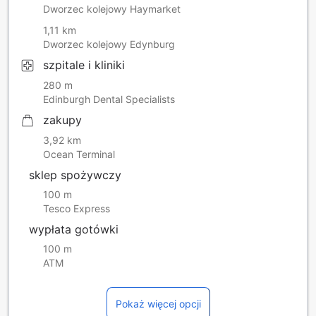
Visitor Levy is included in the total price shown. The levy is
Dworzec kolejowy Haymarket
charged only on the room rate before VAT, and does not
1,11 km
apply to any package inclusions or extras. It applies for up
Dworzec kolejowy Edynburg
to five nights.
szpitale i kliniki
280 m
Edinburgh Dental Specialists
zakupy
3,92 km
Ocean Terminal
sklep spożywczy
100 m
Tesco Express
wypłata gotówki
100 m
ATM
Pokaż więcej opcji