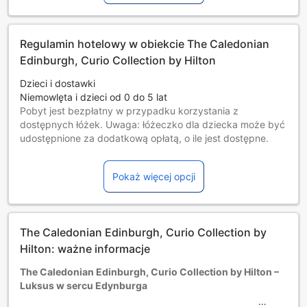
Regulamin hotelowy w obiekcie The Caledonian
Edinburgh, Curio Collection by Hilton
Dzieci i dostawki
Niemowlęta i dzieci od 0 do 5 lat
Pobyt jest bezpłatny w przypadku korzystania z
dostępnych łóżek. Uwaga: łóżeczko dla dziecka może być
udostępnione za dodatkową opłatą, o ile jest dostępne.
Dzieci w wieku od 6 do 17 lat [włącznie]
Darmowy pobyt na dostępnych łóżkach.
Pokaż więcej opcji
Goście w wieku 18 lat i starsi są traktowani jak osoby
dorosłe.
Dostępność dodatkowych łóżek jest uzależniona od
wybranego pokoju, prosimy o zapoznanie się ze
The Caledonian Edinburgh, Curio Collection by
szczegółowymi informacjami o pokoju.
Przy rezerwacji ponad 5 pokojów mogą mieć zastosowanie
Hilton: ważne informacje
różne regulaminy i dodatkowe opłaty.
The Caledonian Edinburgh, Curio Collection by Hilton –
Luksus w sercu Edynburga