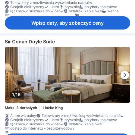
Telewizory z możliwością wyświetlania napisów
Czajnik elektryczny
lustro
prysznic
przybory toaletowe
ręczniki
suszarka do włosów
szlafroki kąpielowe
wanna
dostęp do Internetu – bezprzewodowy
dostęp do Internetu – LAN
Internet przez Wi-Fi – za opłatą
Radio
stacja dokująca dla iPoda
Wpisz daty, aby zobaczyć ceny
telefon
telewizja satelitarna/kablowa
telewizor
budzik
kapcie
klimatyzacja
ogrzewanie
Udogodnienia poprawiające komfort snu
zasłony zaciemniające
bezpłatna herbata
ekspres do kawy/herbaty
kuchnia z wyposażeniem
lodówka
mikrofalówka
minibar
Sir Conan Doyle Suite
biurko
kącik do siedzenia
krzesełko do karmienia dziecka
Okno
Otwierane okno
stanowisko do pracy na laptopie
sprzęt do prasowania
szafa
Łóżeczko dla dziecka (na życzenie)
czujnik dymu
Dla niepalących
sejf w pokoju
1/16
Maks. 3 dorosłych
1 łóżko King
Alarm wizualny
Telewizory z możliwością wyświetlania napisów
Czajnik elektryczny
lustro
prysznic
przybory toaletowe
ręczniki
suszarka do włosów
szlafroki kąpielowe
dostęp do Internetu – bezprzewodowy
Internet bezprzewodowy – bezpłatny