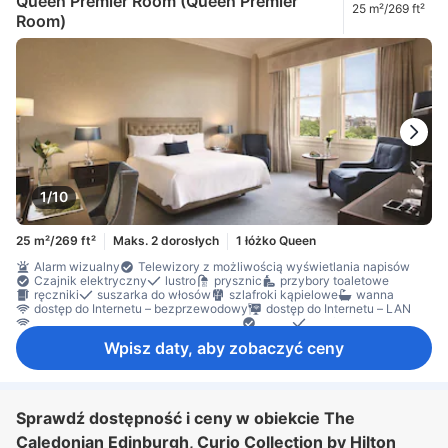
Queen Premier Room (Queen Premier
25 m²/269 ft²
sprzęt do prasowania
szafa
Łóżeczko dla dziecka (na życzenie)
Room)
czujnik dymu
Dla niepalących
sejf w pokoju
1/10
25 m²/269 ft²
Maks. 2 dorosłych
1 łóżko Queen
Alarm wizualny
Telewizory z możliwością wyświetlania napisów
Czajnik elektryczny
lustro
prysznic
przybory toaletowe
ręczniki
suszarka do włosów
szlafroki kąpielowe
wanna
dostęp do Internetu – bezprzewodowy
dostęp do Internetu – LAN
Internet bezprzewodowy – bezpłatny
Radio
telefon
telewizja satelitarna/kablowa
telewizor
Wpisz daty, aby zobaczyć ceny
telewizor płaskoekranowy
budzik
Hipoalergiczne
kapcie
klimatyzacja
ogrzewanie
Pościel
Udogodnienia poprawiające komfort snu
zasłony zaciemniające
bezpłatna herbata
ekspres do kawy/herbaty
biurko
krzesełko do karmienia dziecka
Łóżko rozkładane
Okno
Sprawdź dostępność i ceny w obiekcie The
Otwierane okno
stanowisko do pracy na laptopie
sprzęt do prasowania
szafa
Łóżeczko dla dziecka (na życzenie)
Caledonian Edinburgh, Curio Collection by Hilton