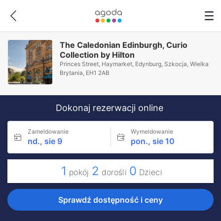
The Caledonian Edinburgh, Curio
Collection by Hilton
Princes Street, Haymarket, Edynburg, Szkocja, Wielka
Brytania, EH1 2AB
Dokonaj rezerwacji online
Zameldowanie
Wymeldowanie
nd., sie 9
pon., sie 10
1
2
0
pokój
dorośli
Dzieci
Sprawdź dostępność i ceny