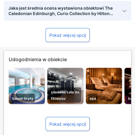
Jaka jest średnia ocena wystawiona obiektowi The
Caledonian Edinburgh, Curio Collection by Hilton
przez zweryfikowane osoby podróżujące w
pojedynkę?
Pokaż więcej opcji
Udogodnienia w obiekcie
siłownia/sala do
basen kryty
fitnessu
spa
bar
Pokaż więcej opcji