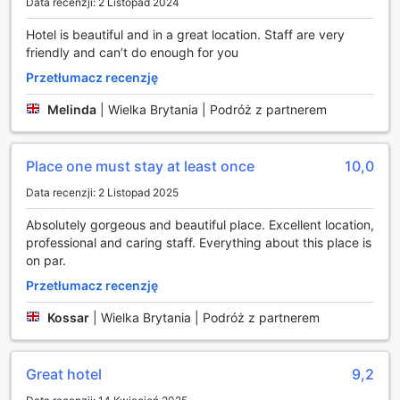
Data recenzji: 2 Listopad 2024
ale także oaza relaksu i rozrywki w sercu Edynburga.
Hotel is beautiful and in a great location. Staff are very
Obiekty sportowe w The Caledonian Edinburgh, Curio
friendly and can’t do enough for you
Collection by Hilton
Przetłumacz recenzję
W The Caledonian Edinburgh, Curio Collection by Hilton,
Melinda
|
Wielka Brytania | Podróż z partnerem
sportowcy i miłośnicy aktywnego stylu życia znajdą
wszystko, czego potrzebują, aby utrzymać formę i cieszyć
się relaksem. Goście mogą korzystać z przestronnego i
Place one must stay at least once
10,0
nowoczesnego centrum fitness, które jest dostępne
bezpłatnie. Wyposażone w najnowszy sprzęt, centrum to
Data recenzji: 2 Listopad 2025
oferuje różnorodne możliwości treningowe, od siłowni po
Absolutely gorgeous and beautiful place. Excellent location,
zajęcia cardio, co pozwala na dostosowanie planu
professional and caring staff. Everything about this place is
treningowego do indywidualnych potrzeb.
on par.
Dodatkowo, hotel dysponuje wspaniałym krytym basenem,
idealnym do pływania lub relaksu po intensywnym dniu. Dla
Przetłumacz recenzję
tych, którzy pragną połączyć sport z naturą, dostępne są
malownicze szlaki turystyczne w okolicy, które zachęcają
Kossar
|
Wielka Brytania | Podróż z partnerem
do odkrywania piękna Szkocji. Na miejscu znajduje się
także pole golfowe, które zapewnia doskonałą okazję do
doskonalenia swoich umiejętności golfowych w wyjątkowej
Great hotel
9,2
atmosferze. The Caledonian Edinburgh to idealne miejsce