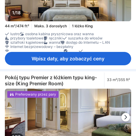
1/18
44 m²/474 ft²
Maks. 3 dorosłych
1 łóżko King
lustro
osobna kabina prysznicowa oraz wanna
przybory toaletowe
ręczniki
suszarka do włosów
szlafroki kąpielowe
wanna
dostęp do Internetu – LAN
Internet bezprzewodowy – bezpłatny
Internet przez Wi-Fi – za opłatą
Radio
telefon
telewizja satelitarna/kablowa
telewizor
budzik
kapcie
Wpisz daty, aby zobaczyć ceny
klimatyzacja
ogrzewanie
Udogodnienia poprawiające komfort snu
zasłony zaciemniające
bezpłatna herbata
ekspres do kawy/herbaty
lodówka
mikrofalówka
minibar
biurko
kącik do siedzenia
sofa
stanowisko do pracy na laptopie
sprzęt do prasowania
szafa
Pokój typu Premier z łóżkiem typu king-
33 m²/355 ft²
Łóżeczko dla dziecka (na życzenie)
czujnik dymu
size (King Premier Room)
Dla niepalących
sejf w pokoju
Preferowany przez pary