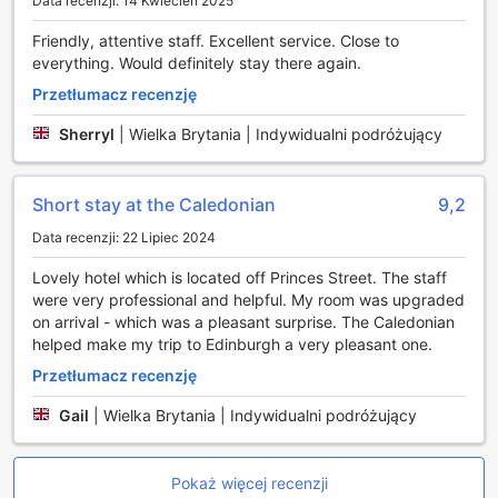
Data recenzji: 14 Kwiecień 2025
dla każdego, kto pragnie aktywnie spędzać czas podczas
pobytu w Edynburgu.
Friendly, attentive staff. Excellent service. Close to
everything. Would definitely stay there again.
Udogodnienia w The Caledonian Edinburgh, Curio
Collection by Hilton
Przetłumacz recenzję
Sherryl
|
Wielka Brytania | Indywidualni podróżujący
The Caledonian Edinburgh, Curio Collection by Hilton to
miejsce, które łączy luksus z wygodą, oferując szereg
udogodnień, które sprawią, że Twój pobyt będzie
Short stay at the Caledonian
9,2
niezapomniany. Goście mogą skorzystać z całodobowej
obsługi pokojowej, co pozwala cieszyć się pysznymi
Data recenzji: 22 Lipiec 2024
posiłkami w intymnej atmosferze własnego pokoju.
Dodatkowo, usługi pralni i czyszczenia na sucho
Lovely hotel which is located off Princes Street. The staff
zapewniają wygodę i komfort, eliminując potrzebę
were very professional and helpful. My room was upgraded
martwienia się o codzienne obowiązki. Każdy pokój
on arrival - which was a pleasant surprise. The Caledonian
wyposażony jest w sejf, co pozwala na bezpieczne
helped make my trip to Edinburgh a very pleasant one.
przechowywanie wartościowych przedmiotów, a usługi
Przetłumacz recenzję
concierge są dostępne, aby pomóc w organizacji lokalnych
atrakcji i udogodnień.
Gail
|
Wielka Brytania | Indywidualni podróżujący
Hotel zapewnia również bezpłatne Wi-Fi we wszystkich
pokojach oraz w przestrzeniach publicznych, co umożliwia
łatwe pozostawanie w kontakcie z rodziną i przyjaciółmi.
Pokaż więcej recenzji
Goście mogą korzystać z ekspresowego zameldowania i