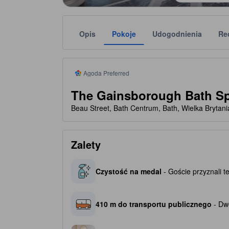
Opis
Pokoje
Udogodnienia
Re
tooltip
W ramach programu Agoda Preferred polecamy zwery
Liczbę gwiazdek obiektu należy traktować jako w
tooltip
5 gwiazdki(-ek) na 5
Agoda Preferred
The Gainsborough Bath Sp
Beau Street, Bath Centrum, Bath, Wielka Brytan
Zalety
Czystość na medal
- Goście przyznali t
410 m do transportu publicznego
- Dwo