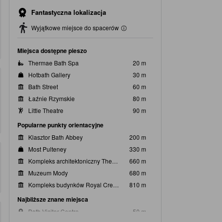
Fantastyczna lokalizacja
Wyjątkowe miejsce do spacerów
Miejsca dostępne pieszo
Thermae Bath Spa
20 m
Hotbath Gallery
30 m
Bath Street
60 m
Łaźnie Rzymskie
80 m
Little Theatre
90 m
Popularne punkty orientacyjne
Klasztor Bath Abbey
200 m
Most Pulteney
330 m
Kompleks architektoniczny The Circus
660 m
Muzeum Mody
680 m
Kompleks budynków Royal Crescent
810 m
Najbliższe znane miejsca
Bath Visitor Centre
50 m