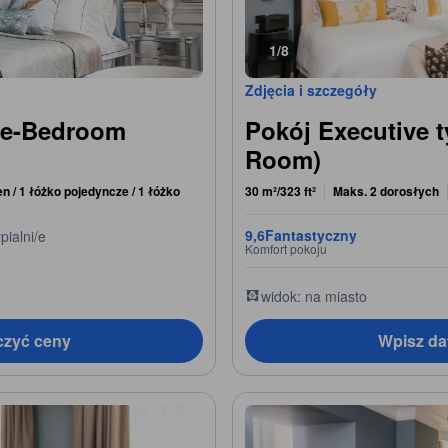
1/8
Zdjęcia i szczegóły
ree-Bedroom
Pokój Executive 
Room)
n / 1 łóżko pojedyncze / 1 łóżko
30 m²/323 ft²
Maks. 2 dorosłych
9,6
Fantastyczny
pialni/e
Komfort pokoju
widok: na miasto
czyć ceny
Wpisz da