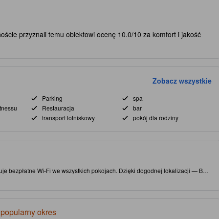
oście przyznali temu obiektowi ocenę 10.0/10 za komfort i jakość
Zobacz wszystkie
Parking
spa
itnessu
Restauracja
bar
transport lotniskowy
pokój dla rodziny
je bezpłatne Wi-Fi we wszystkich pokojach. Dzięki dogodnej lokalizacji — Bath
tęp do atrakcji i ciekawych lokali gastronomicznych. Ten 5.0-gwiazdkowy
 na miejscu do dyspozycji masaż, basen odkryty oraz wanna z hydromasażem.
 popularny okres