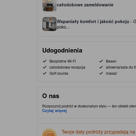
całodobowe zameldowanie
Wspaniały komfort i jakość pokoju
- G
poko...
Udogodnienia
Bezpłatne Wi-Fi
Basen
całodobowa recepcja
siłownia/sala do f
Golf course
masaż
O nas
Rozpocznij podróż w doskonałym stylu — ten obiekt oferu
Centrum w mieście Bath — ten obiekt zapewnia łatwy dos
Czytaj więcej
obiekt zapewnia usługi wysokiej jakości, a goście mają
Twoje daty podróży przypadają na