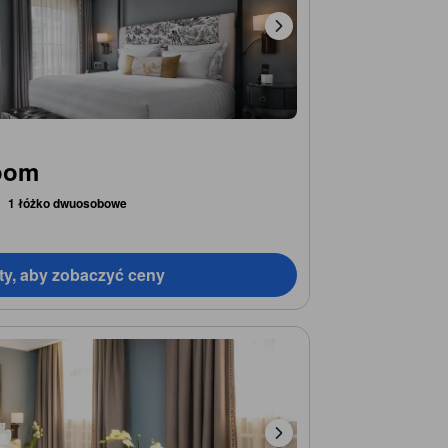
oom
1 łóżko dwuosobowe
ty, aby zobaczyć ceny