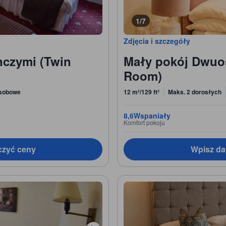
1/7
Zdjęcia i szczegóły
nczymi (Twin
Mały pokój Dwuo
Room)
osobowe
12 m²/129 ft²
Maks. 2 dorosłych
8,6
Wspaniały
Komfort pokoju
czyć ceny
Wpisz da