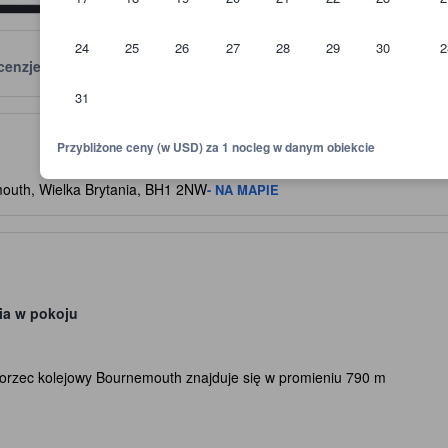
24
25
26
27
28
29
30
2
cenzje
Lokalizacja
Zasady
31
skazówkę względem oczekiwanego poziomu komfortu, udogodnień i wyp
Przybliżone ceny (w USD) za 1 nocleg w danym obiekcie
outh, Wielka Brytania, BH1 2NW
- NA MAPIE
ia w pokoju
orzec kolejowy Bournemouth znajduje się w promieniu 790 m