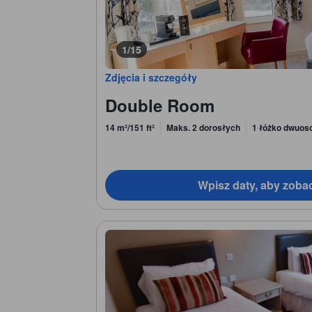
1/15
Zdjęcia i szczegóły
Double Room
14 m²/151 ft²
Maks. 2 dorosłych
1 łóżko dwuos
Wpisz daty, aby zoba