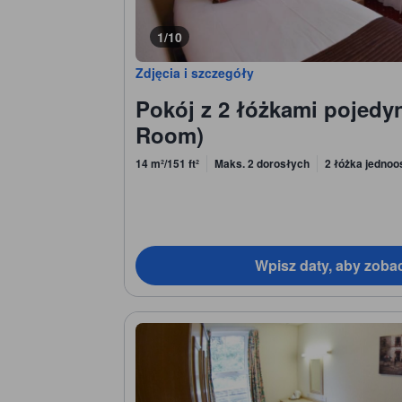
1/10
Zdjęcia i szczegóły
Pokój z 2 łóżkami pojedy
Room)
14 m²/151 ft²
Maks. 2 dorosłych
2 łóżka jedno
Wpisz daty, aby zoba