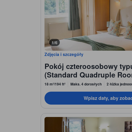
1/6
Zdjęcia i szczegóły
Pokój czteroosobowy typ
(Standard Quadruple Ro
18 m²/194 ft²
Maks. 4 dorosłych
2 łóżka jedno
Wpisz daty, aby zoba