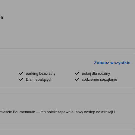
ch
Zobacz wszystkie
parking bezpłatny
pokój dla rodziny
Dla niepalących
codzienne sprzątanie
mieście Bournemouth — ten obiekt zapewnia łatwy dostęp do atrakcji i
obiekt oferuje liczne udogodnienie, co dodatkowo zwiększa atrakcyjność i