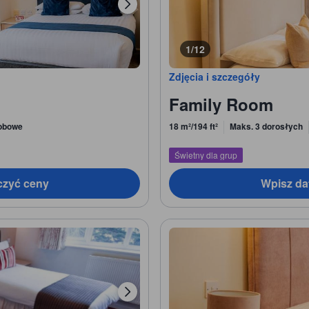
1/12
Zdjęcia i szczegóły
Family Room
obowe
18 m²/194 ft²
Maks. 3 dorosłych
Świetny dla grup
czyć ceny
Wpisz da