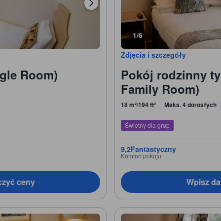
1/6
Zdjęcia i szczegóły
ngle Room)
Pokój rodzinny t
Family Room)
18 m²/194 ft²
Maks. 4 dorosłych
Świetny dla grup
9,2
Fantastyczny
Komfort pokoju
czyć ceny
Wpisz da