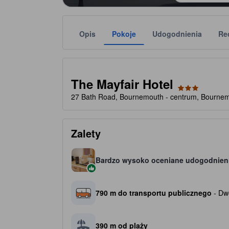
Opis
Pokoje
Udogodnienia
Re
Liczbę gwiazdek obiektu należy traktować jako w
tooltip
3 gwiazdki(-ek) na 5
The Mayfair Hotel
27 Bath Road, Bournemouth - centrum, Bournem
Zalety
Bardzo wysoko oceniane udogodnien
790 m do transportu publicznego
- Dw
390 m od plaży