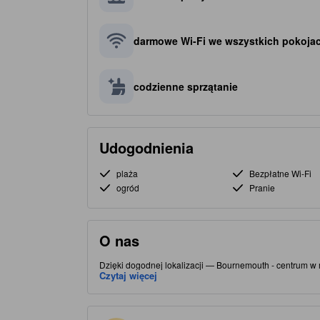
darmowe Wi-Fi we wszystkich pokoja
codzienne sprzątanie
Udogodnienia
plaża
Bezpłatne Wi-Fi
ogród
Pranie
O nas
Dzięki dogodnej lokalizacji — Bournemouth - centrum w 
ciekawych lokali gastronomicznych. Ten 3.0-gwiazdkowy 
Czytaj więcej
komfort pobytu.