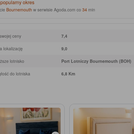
 popularny okres
ście
Bournemouth
w serwisie Agoda.com co
34
min
swojej ceny
7,4
 lokalizację
9,0
iższe lotnisko
Port Lotniczy Bournemouth (BOH)
łość do lotniska
6,8 Km