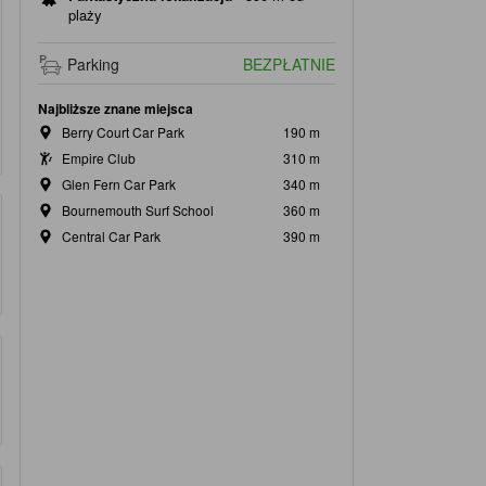
plaży
Parking
BEZPŁATNIE
Najbliższe znane miejsca
Berry Court Car Park
190 m
Empire Club
310 m
Glen Fern Car Park
340 m
Bournemouth Surf School
360 m
Central Car Park
390 m