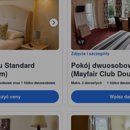
1/7
Zdjęcia i szczegóły
u Standard
Pokój dwuosobow
om)
(Mayfair Club Dou
osobowe oraz 1 łóżko dwuosobowe
Maks. 3 dorosłych
1 łóżko dwuo
czyć ceny
Wpisz da