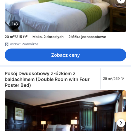
1/8
20 m²/215 ft²
Maks. 2 dorosłych
2 łóżka jednoosobowe
widok: Podwórze
Zobacz ceny
Pokój Dwuosobowy z łóżkiem z
baldachimem (Double Room with Four
25 m²/269 ft²
Poster Bed)