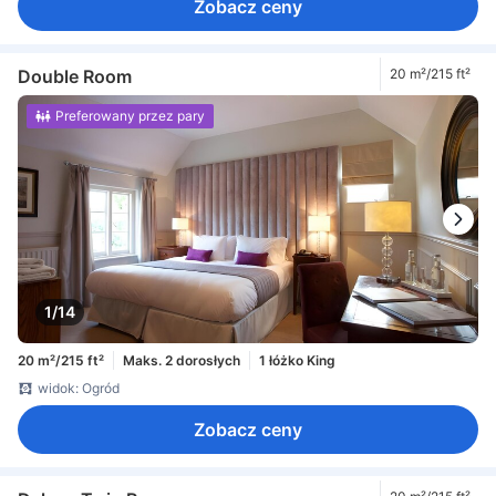
Zobacz ceny
Double Room
20 m²/215 ft²
Preferowany przez pary
1/14
20 m²/215 ft²
Maks. 2 dorosłych
1 łóżko King
widok: Ogród
Zobacz ceny