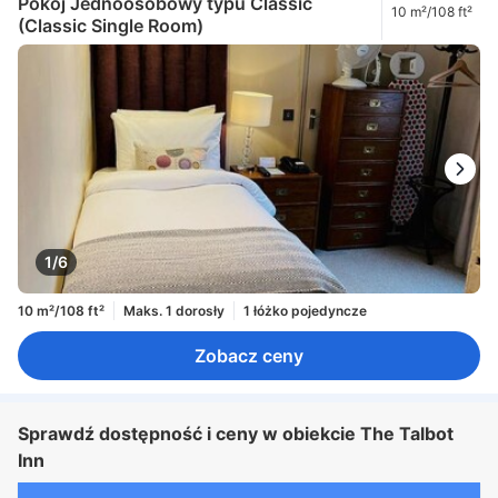
Pokój Jednoosobowy typu Classic
10 m²/108 ft²
(Classic Single Room)
1/6
10 m²/108 ft²
Maks. 1 dorosły
1 łóżko pojedyncze
Zobacz ceny
Sprawdź dostępność i ceny w obiekcie The Talbot
Inn