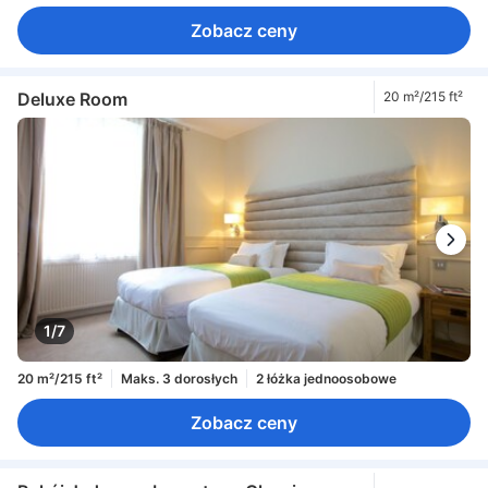
Zobacz ceny
Deluxe Room
20 m²/215 ft²
1/7
20 m²/215 ft²
Maks. 3 dorosłych
2 łóżka jednoosobowe
Zobacz ceny