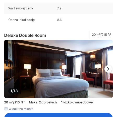
Wart swojej ceny
7.9
Ocena lokalizację
8.6
Deluxe Double Room
20 m²/215 ft²
1/18
20 m²/215 ft²
Maks. 2 dorosłych
1 łóżko dwuosobowe
widok: na miasto