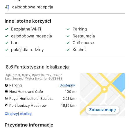
całodobowa recepcja
Inne istotne korzyści
Bezpłatne Wi-Fi
Parking
całodobowa recepcja
Restauracja
bar
Golf course
pokój dla rodziny
Kuchnia
8.6
Fantastyczna lokalizacja
High Street, Ripley, Ripley (Surrey), South
East, England, Wielka Brytania, GU23 6BB
Parking
Dostępny
Nest Home and Cafe
100 m
Royal Horticultural Society Garden Wisley
2,21 km
Port lotniczy Heathrow
19,19 km
Zobacz mapę
Obejrzyj okolicę
Przydatne informacje