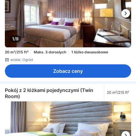
1/9
20 m²/215 ft²
Maks. 3 dorosłych
1 łóżko dwuosobowe
widok: Ogród
Zobacz ceny
Pokój z 2 łóżkami pojedynczymi (Twin
20 m²/215 ft²
Room)