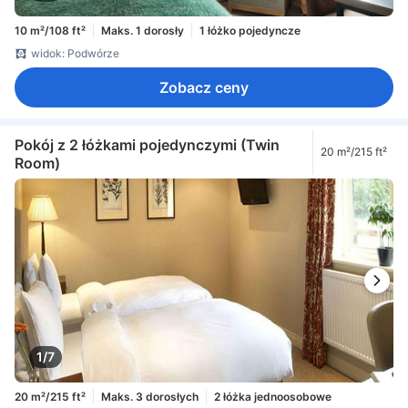
10 m²/108 ft²
Maks. 1 dorosły
1 łóżko pojedyncze
widok: Podwórze
Zobacz ceny
Pokój z 2 łóżkami pojedynczymi (Twin
20 m²/215 ft²
Room)
1/7
20 m²/215 ft²
Maks. 3 dorosłych
2 łóżka jednoosobowe