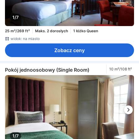
1/7
25 m²/269 ft²
Maks. 2 dorosłych
1 łóżko Queen
widok: na miasto
Zobacz ceny
Pokój jednoosobowy (Single Room)
10 m²/108 ft²
1/7