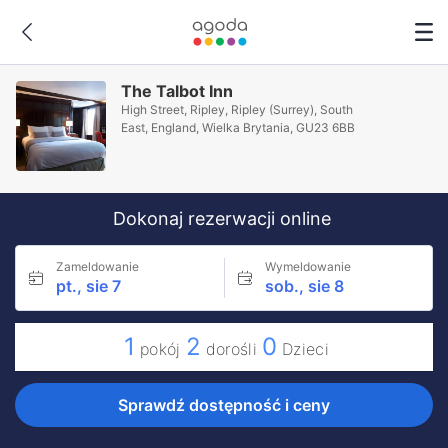
The Talbot Inn
High Street, Ripley, Ripley (Surrey), South
East, England, Wielka Brytania, GU23 6BB
Dokonaj rezerwacji online
Zameldowanie
Wymeldowanie
pt., sie 7
sob., sie 8
1
2
0
pokój
dorośli
Dzieci
Sprawdź dostępność i ceny