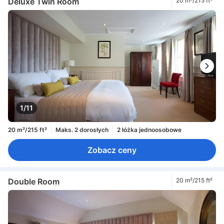
Deluxe Twin Room
20 m²/215 ft²
1/11
20 m²/215 ft²
Maks. 2 dorosłych
2 łóżka jednoosobowe
Zobacz ceny
Double Room
20 m²/215 ft²