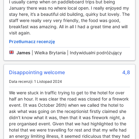
I usually camp when on paddleboard trips but being
urokliwe trasy prowadzą przez malownicze tereny Surrey,
January there was no where local open. I really enjoyed my
oferując niezapomniane widoki i możliwość odkrywania
stay here, it’s a beautiful old building, quirky but lovely. The
lokalnej flory i fauny. Niezależnie od tego, czy planujesz
staff were really very very friendly, the food was good,
krótki spacer, czy dłuższą wędrówkę, te szlaki zapewnią Ci
breakfast was amazing. All in all I had a great time and will
aktywny relaks na świeżym powietrzu. The Talbot Inn to
visit again.
miejsce, gdzie sport i natura łączą się w harmonijną całość,
Przetłumacz recenzję
oferując niezapomniane doświadczenia dla każdego
miłośnika aktywnego stylu życia.
James
|
Wielka Brytania | Indywidualni podróżujący
Udogodnienia w The Talbot Inn: Komfort i Wygoda
Disappointing welcome
4,8
The Talbot Inn w Ripley to idealne miejsce dla osób
poszukujących wygody i komfortu podczas swojego
Data recenzji: 1 Listopad 2024
pobytu. Goście mogą skorzystać z usługi pralni oraz
prasowania, co sprawia, że podróżowanie staje się
We were stuck in traffic trying to get to the hotel for over
znacznie łatwiejsze. Dla tych, którzy preferują relaks w
half an hour. It was clear the road was closed for a firework
swoim pokoju, dostępna jest również usługa pokojowa,
event. (It was October 26th) when we called the hotel to
która pozwala na zamówienie posiłków i napojów
ask what was going on the receptionist firstly claimed she
bezpośrednio do swojego apartamentu.
didn’t know what it was, then that it was firework night, a
W hotelu zapewniono również bezprzewodowy dostęp do
pre organised event. Given that we had highlighted to the
Internetu w przestrzeniach ogólnodostępnych oraz
hotel that we were travelling for rest and that my wife had
bezpłatne Wi-Fi w każdym pokoju, co pozwala na łatwe
an energy limiting illness, it seemed ridiculous that they had