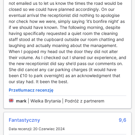
łączenie się z siecią w dowolnym momencie. Dodatkowo,
not emailed us to let us know the times the road would be
goście mogą skorzystać z usługi przechowalni bagażu, co
closed so we could have planned accordingly. On our
jest szczególnie przydatne w dniu przyjazdu lub wyjazdu.
eventual arrival the receptionist did nothing to apologise
Codzienne sprzątanie pokoi gwarantuje, że każdy gość
nor check how we were, simply saying ‘it’s bonfire night’ as
będzie cieszył się czystym i zadbanym otoczeniem, co
if we should have known. The following morning, despite
podnosi komfort pobytu w tym urokliwym hotelu.
having specifically requested a quiet room the cleaning
staff stood at the cupboard outside our room chatting and
Udogodnienia transportowe w The Talbot Inn
laughing and actually moaning about the management.
When I popped my head out the door they did not alter
The Talbot Inn w Ripley (Surrey) oferuje szereg udogodnień
their volume. As I checked out I shared our experience, and
transportowych, które zapewniają wygodę i komfort
the new receptionist did say she’d pass our comments on.
podczas pobytu. Goście mogą skorzystać z parkingu na
She did cancel any car parking charges (it would have
miejscu, co ułatwia podróżowanie samochodem. Warto
been £10 to park overnight) as an acknowledgment that
jednak pamiętać, że obowiązują opłaty za korzystanie z
our stay had. It been the best.
parkingu, co jest istotnym aspektem, który warto
Przetłumacz recenzję
uwzględnić w planowaniu wizyty.
Dodatkowo, hotel zapewnia usługi taksówkarskie, co
mark
|
Wielka Brytania | Podróż z partnerem
umożliwia łatwe przemieszczanie się po okolicy oraz
dotarcie do pobliskich atrakcji turystycznych. Dla tych,
którzy planują zwiedzanie, dostępna jest również usługa
Fantastyczny
9,6
zakupu biletów, co pozwala na sprawne zorganizowanie
wycieczek i atrakcji w regionie. The Talbot Inn to idealne
Data recenzji: 20 Czerwiec 2024
miejsce dla osób ceniących sobie wygodę i łatwy dostęp