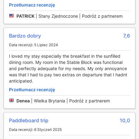
Dodatkowo, wspólna strefa wypoczynkowa z telewizorem
Przetłumacz recenzję
to doskonałe miejsce, aby zrelaksować się po dniu pełnym
wrażeń. Można tu wspólnie oglądać ulubione programy lub
PATRICK
|
Stany Zjednoczone | Podróż z partnerem
filmy, co sprzyja integracji i nawiązywaniu nowych
znajomości wśród gości. The Talbot Inn zapewnia zatem
różnorodne możliwości rozrywki, które umilą pobyt
Bardzo dobry
7,6
każdemu odwiedzającemu.
Data recenzji: 5 Lipiec 2024
Obiekty sportowe w The Talbot Inn
I loved my stay especially the breakfast in the sunfilled
dining room. My room in the Stable Block was functional
The Talbot Inn w Ripley to idealne miejsce dla miłośników
and perfectly adequate for my needs. My only annoyance
aktywnego wypoczynku. Na terenie obiektu znajduje się
was that I had to pay two extras on departure that I hadnt
malownicze pole golfowe, które zachwyca nie tylko
anticipated.
pięknem krajobrazu, ale również doskonałymi warunkami
do gry. Zarówno początkujący, jak i doświadczeni golfiści
Przetłumacz recenzję
znajdą tu coś dla siebie, korzystając z profesjonalnych
udogodnień oraz możliwości doskonalenia swoich
Denea
|
Wielka Brytania | Podróż z partnerem
umiejętności na starannie zaprojektowanych dołkach. Po
dniu spędzonym na golfowym wyzwaniu, goście mogą
zrelaksować się w przytulnej atmosferze hotelu, ciesząc się
Paddleboard trip
10,0
pysznymi posiłkami i komfortowym zakwaterowaniem.
Data recenzji: 6 Styczeń 2025
Dla tych, którzy preferują piesze wędrówki, The Talbot Inn
otacza sieć malowniczych szlaków turystycznych. Te