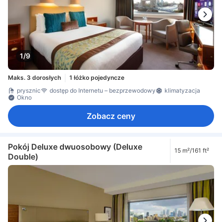
sprzęt do prasowania
szafa
wieszak na ubrania
Łóżeczko dla dziecka (na życzenie)
Szczoteczka do zębów dla dzieci
czujnik dymu
Dla niepalących
Dojazd windą
sejf na laptopa
sejf w pokoju
Środki ochrony/bezpieczeństwa
1/9
Maks. 3 dorosłych
1 łóżko pojedyncze
prysznic
dostęp do Internetu – bezprzewodowy
klimatyzacja
Okno
Zobacz ceny
Pokój Deluxe dwuosobowy (Deluxe
15 m²/161 ft²
Double)