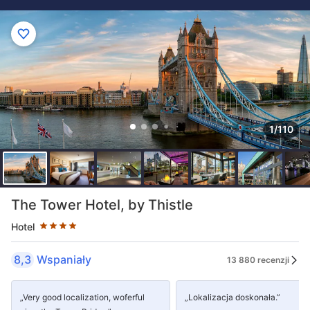
1/110
Liczba gwiazdek: 4
The Tower Hotel, by Thistle
Hotel
8,3
Wspaniały
13 880 recenzji
„Very good localization, woferful
„Lokalizacja doskonała.”