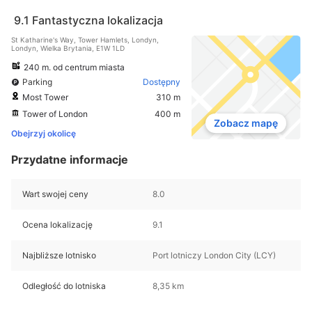
9.1
Fantastyczna lokalizacja
St Katharine's Way, Tower Hamlets, Londyn,
Londyn, Wielka Brytania, E1W 1LD
240 m. od centrum miasta
Parking
Dostępny
Most Tower
310 m
Tower of London
400 m
Zobacz mapę
Obejrzyj okolicę
Przydatne informacje
Wart swojej ceny
8.0
Ocena lokalizację
9.1
Najbliższe lotnisko
Port lotniczy London City (LCY)
Odległość do lotniska
8,35 km