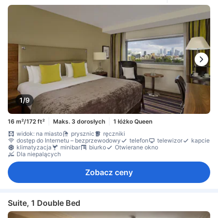
Czajnik
darmowa woda butelkowana
ekspres do kawy/herbaty
minibar
codzienne sprzątanie
biurko
Kosze na śmieci
Łóżko rozkładane
Okno
Otwierane okno
stanowisko do pracy na laptopie
wykładzina
sprzęt do prasowania
szafa
wieszak na ubrania
Łóżeczko dla dziecka (na życzenie)
czujnik dymu
Dla niepalących
Dojazd windą
sejf na laptopa
sejf w pokoju
Środki ochrony/bezpieczeństwa
1/9
16 m²/172 ft²
Maks. 3 dorosłych
1 łóżko Queen
widok: na miasto
prysznic
ręczniki
dostęp do Internetu – bezprzewodowy
telefon
telewizor
kapcie
klimatyzacja
minibar
biurko
Otwierane okno
Dla niepalących
Zobacz ceny
Suite, 1 Double Bed