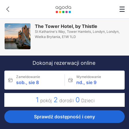
The Tower Hotel, by Thistle
St Katharine's Way, Tower Hamlets, Londyn, Londyn,
Wielka Brytania, E1W 1LD
Dokonaj rezerwacji online
Zameldowanie
Wymeldowanie
sob., sie 8
nd., sie 9
1
2
0
pokój
dorośli
Dzieci
Sprawdź dostępność i ceny