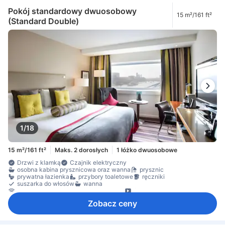
Pokój standardowy dwuosobowy
15 m²/161 ft²
(Standard Double)
1/18
15 m²/161 ft²
Maks. 2 dorosłych
1 łóżko dwuosobowe
Drzwi z klamką
Czajnik elektryczny
osobna kabina prysznicowa oraz wanna
prysznic
prywatna łazienka
przybory toaletowe
ręczniki
suszarka do włosów
wanna
dostęp do Internetu – bezprzewodowy
filmy na życzenie
Internet bezprzewodowy – bezpłatny
Zobacz ceny
Internet przez LAN – bezpłatny
Internet przez Wi-Fi – za opłatą
telefon
telewizja satelitarna/kablowa
telewizor
telewizor płaskoekranowy
Usługa streamingu, taka jak Netflix