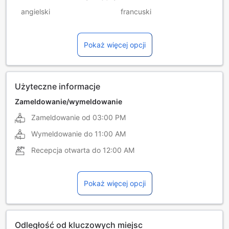
angielski
francuski
hiszpański
holenderski
Pokaż więcej opcji
niemiecki
portugalski
rosyjski
węgierski
włoski
Użyteczne informacje
Zameldowanie/wymeldowanie
Zameldowanie od
03:00 PM
Wymeldowanie do
11:00 AM
Recepcja otwarta do
12:00 AM
Pokaż więcej opcji
Odległość od kluczowych miejsc