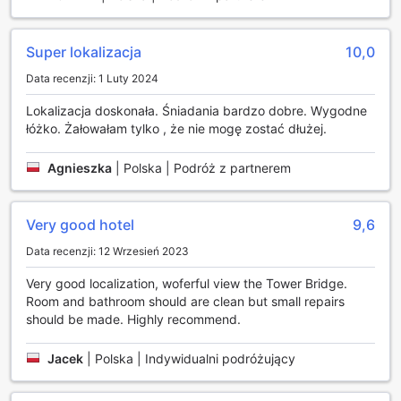
Obiekty sportowe w The Tower Hotel London
Super lokalizacja
10,0
W The Tower Hotel London, sport i rekreacja odgrywają
kluczową rolę w zapewnieniu gościom pełni zdrowia i
Data recenzji: 1 Luty 2024
witalności podczas pobytu. Hotel oferuje nowoczesne
centrum fitness, które jest doskonale wyposażone w
Lokalizacja doskonała. Śniadania bardzo dobre. Wygodne
różnorodne urządzenia do ćwiczeń. Goście mogą
łóżko. Żałowałam tylko , że nie mogę zostać dłużej.
korzystać z bieżni, rowerków stacjonarnych oraz sprzętu
do treningu siłowego, co sprawia, że każdy znajdzie coś
Agnieszka
|
Polska | Podróż z partnerem
dla siebie, niezależnie od poziomu zaawansowania.
Co więcej, korzystanie z centrum fitness jest całkowicie
bezpłatne dla wszystkich gości hotelowych. To idealna
Very good hotel
9,6
okazja, aby zadbać o kondycję fizyczną w komfortowych
warunkach, a także zrelaksować się po dniu pełnym
Data recenzji: 12 Wrzesień 2023
zwiedzania Londynu. Dzięki dogodnej lokalizacji hotelu,
Very good localization, woferful view the Tower Bridge.
goście mogą łatwo połączyć trening z odkrywaniem
Room and bathroom should are clean but small repairs
uroków miasta, co czyni pobyt w The Tower Hotel London
should be made. Highly recommend.
nie tylko komfortowym, ale i aktywnym.
Udogodnienia w The Tower Hotel London
Jacek
|
Polska | Indywidualni podróżujący
The Tower Hotel London to idealne miejsce dla podróżnych