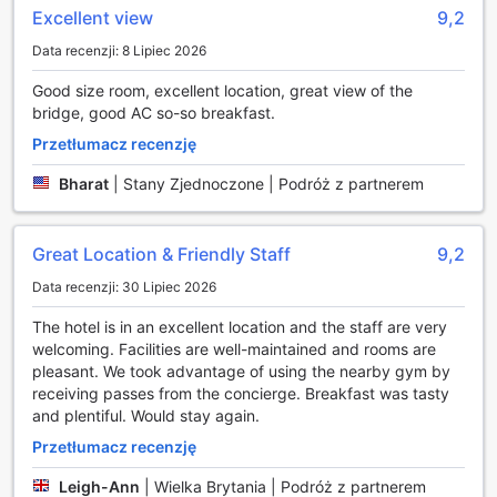
ceniących sobie komfort i wygodę. W hotelu dostępna jest
Excellent view
9,2
całodobowa obsługa pokojowa, dzięki czemu goście mogą
Data recenzji: 8 Lipiec 2026
zamówić posiłki o dowolnej porze dnia i nocy. Dodatkowo,
usługi pralni i pralni chemicznej zapewniają, że goście
Good size room, excellent location, great view of the
zawsze będą wyglądać świeżo i schludnie, niezależnie od
bridge, good AC so-so breakfast.
długości pobytu. Dla tych, którzy potrzebują szybkiego
dostępu do swoich rzeczy, hotel oferuje przechowalnię
Przetłumacz recenzję
bagażu oraz ekspresowe zameldowanie i wymeldowanie,
Bharat
|
Stany Zjednoczone | Podróż z partnerem
co znacznie ułatwia organizację czasu.
Bezpieczeństwo gości jest priorytetem, dlatego w The
Tower Hotel London dostępne są sejfy w pokojach, które
Great Location & Friendly Staff
9,2
pozwalają na bezpieczne przechowywanie wartościowych
przedmiotów. Hotel zapewnia również wygodny dostęp do
Data recenzji: 30 Lipiec 2026
bezprzewodowego internetu w całym obiekcie, zarówno w
pokojach, jak i w przestrzeniach ogólnodostępnych. Dla
The hotel is in an excellent location and the staff are very
palących gości wyznaczono specjalnie wydzieloną strefę,
welcoming. Facilities are well-maintained and rooms are
a codzienne sprzątanie pokoi gwarantuje, że każdy
pleasant. We took advantage of using the nearby gym by
zakątek będzie zawsze zadbany. Z pomocą concierge'a,
receiving passes from the concierge. Breakfast was tasty
goście mogą z łatwością zorganizować swoje plany i
and plentiful. Would stay again.
odkrywać uroki Londynu.
Przetłumacz recenzję
Transport w The Tower Hotel London
Leigh-Ann
|
Wielka Brytania | Podróż z partnerem