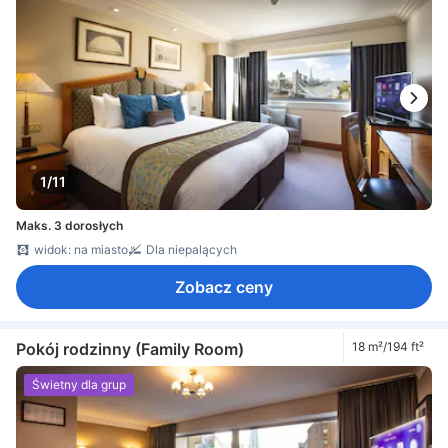
1/11
Maks. 3 dorosłych
widok: na miasto
Dla niepalących
Zobacz ceny
Pokój rodzinny (Family Room)
18 m²/194 ft²
Świetny dla grup