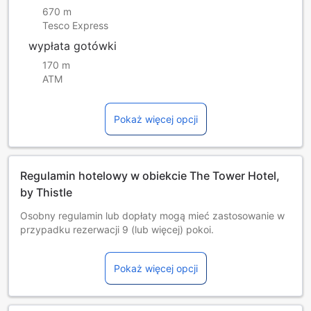
670 m
Tesco Express
wypłata gotówki
170 m
ATM
Pokaż więcej opcji
Regulamin hotelowy w obiekcie The Tower Hotel,
by Thistle
Osobny regulamin lub dopłaty mogą mieć zastosowanie w
przypadku rezerwacji 9 (lub więcej) pokoi.
Dzieci i dostawki
Niemowlęta i dzieci od 0 do 2 lat
Pokaż więcej opcji
Pobyt jest bezpłatny w przypadku korzystania z
dostępnych łóżek. Uwaga: łóżeczko dla dziecka może być
udostępnione za dodatkową opłatą, o ile jest dostępne.