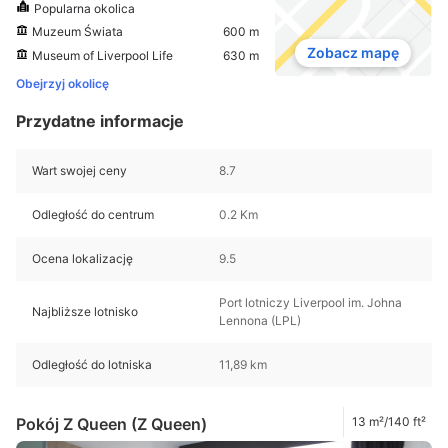
Popularna okolica
Muzeum Świata
600 m
Zobacz mapę
Museum of Liverpool Life
630 m
Obejrzyj okolicę
Przydatne informacje
Wart swojej ceny
8.7
Odległość do centrum
0.2 Km
Ocena lokalizację
9.5
Port lotniczy Liverpool im. Johna
Najbliższe lotnisko
Lennona (LPL)
Odległość do lotniska
11,89 km
Pokój Z Queen (Z Queen)
13 m²/140 ft²