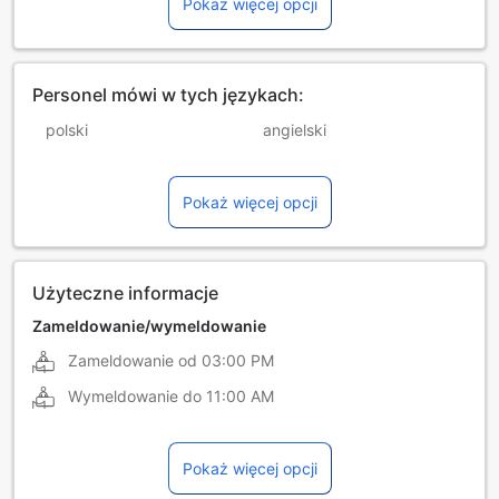
Pokaż więcej opcji
Personel mówi w tych językach:
polski
angielski
czeski
filipiński
Pokaż więcej opcji
grecki
hiszpański
malajski
portugalski
Użyteczne informacje
Zameldowanie/wymeldowanie
Zameldowanie od
03:00 PM
Wymeldowanie do
11:00 AM
Pokaż więcej opcji