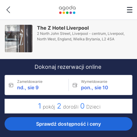
The Z Hotel Liverpool
2 North John Street, Liverpool - centrum, Liverpool,
North West, England, Wielka Brytania, L2 4SA
Dokonaj rezerwacji online
Zameldowanie
Wymeldowanie
nd., sie 9
pon., sie 10
1
2
0
pokój
dorośli
Dzieci
Sprawdź dostępność i ceny