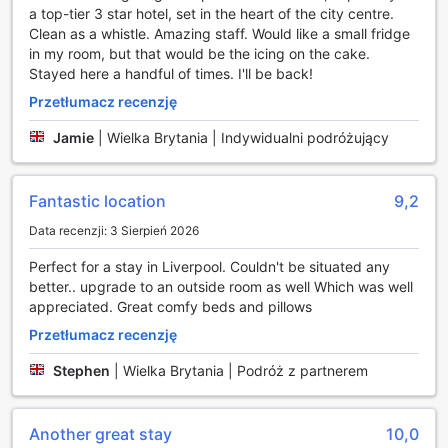
a top-tier 3 star hotel, set in the heart of the city centre.
oraz unikalne suweniry. The Z Hotel Liverpool to miejsce,
Clean as a whistle. Amazing staff. Would like a small fridge
które łączy komfort z rozrywką, zapewniając gościom
in my room, but that would be the icing on the cake.
pełnię wrażeń podczas pobytu.
Stayed here a handful of times. I'll be back!
Udogodnienia w The Z Hotel Liverpool
Przetłumacz recenzję
Jamie
|
Wielka Brytania | Indywidualni podróżujący
The Z Hotel Liverpool to miejsce, gdzie komfort i wygoda
idą w parze z nowoczesnymi udogodnieniami, które
sprawiają, że każdy pobyt jest wyjątkowy. Goście mogą
skorzystać z sejfów, które zapewniają bezpieczeństwo
Fantastic location
9,2
cennych przedmiotów, co pozwala na spokojne zwiedzanie
Data recenzji: 3 Sierpień 2026
miasta bez obaw o swoje rzeczy osobiste. Dodatkowo,
nasza profesjonalna obsługa concierge jest zawsze
Perfect for a stay in Liverpool. Couldn't be situated any
gotowa, aby pomóc w organizacji atrakcji oraz udzielić
better.. upgrade to an outside room as well Which was well
informacji na temat lokalnych atrakcji, co sprawia, że pobyt
appreciated. Great comfy beds and pillows
staje się jeszcze bardziej komfortowy i bezstresowy.
Przetłumacz recenzję
W hotelu dostępne jest również bezpłatne Wi-Fi we
wszystkich pokojach oraz w przestrzeniach publicznych,
Stephen
|
Wielka Brytania | Podróż z partnerem
co umożliwia gościom łatwe łączenie się z internetem.
Dzięki usłudze ekspresowego zameldowania i
wymeldowania, goście mogą szybko i sprawnie rozpocząć
Another great stay
10,0
oraz zakończyć swoją podróż. Dla tych, którzy podróżują