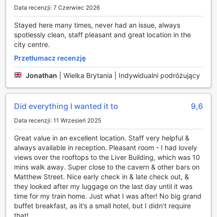
z bagażem, oferujemy również przechowalnię bagażu, co
Data recenzji: 7 Czerwiec 2026
pozwala na swobodne odkrywanie Liverpoolu bez
obciążenia walizkami.
Stayed here many times, never had an issue, always
spotlessly clean, staff pleasant and great location in the
Udogodnienia transportowe w The Z Hotel Liverpool
city centre.
Przetłumacz recenzję
The Z Hotel Liverpool oferuje wygodne udogodnienia
transportowe, które sprawiają, że podróżowanie po
Jonathan
|
Wielka Brytania | Indywidualni podróżujący
Liverpoolu jest łatwe i przyjemne. Goście mogą skorzystać
z dostępnego parkingu, jednak należy pamiętać, że
obowiązują opłaty za korzystanie z tej usługi. Dzięki temu,
Did everything I wanted it to
9,6
samochody są bezpieczne i w zasięgu ręki, co pozwala na
Data recenzji: 11 Wrzesień 2025
swobodne eksplorowanie okolicy, a także na łatwy dostęp
do najważniejszych atrakcji turystycznych w mieście.
Great value in an excellent location. Staff very helpful &
Dzięki strategicznej lokalizacji hotelu, goście mają również
always available in reception. Pleasant room - I had lovely
możliwość korzystania z różnych środków transportu
views over the rooftops to the Liver Building, which was 10
publicznego. W pobliżu znajdują się przystanki
mins walk away. Super close to the cavern & other bars on
autobusowe oraz stacje kolejowe, co ułatwia dotarcie do
Matthew Street. Nice early check in & late check out, &
innych części Liverpoolu oraz okolicznych miast. The Z
they looked after my luggage on the last day until it was
Hotel Liverpool to idealne miejsce dla tych, którzy cenią
time for my train home. Just what I was after! No big grand
sobie wygodę oraz elastyczność w podróżowaniu.
buffet breakfast, as it’s a small hotel, but I didn’t require
that!