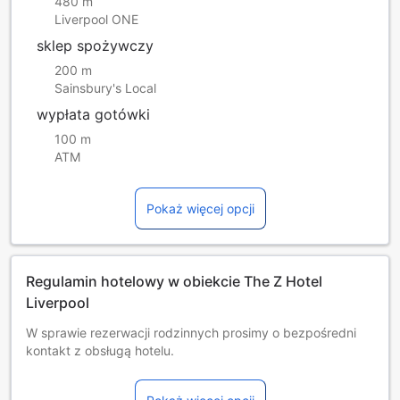
480 m
Liverpool ONE
sklep spożywczy
200 m
Sainsbury's Local
wypłata gotówki
100 m
ATM
Pokaż więcej opcji
Regulamin hotelowy w obiekcie The Z Hotel
Liverpool
W sprawie rezerwacji rodzinnych prosimy o bezpośredni
kontakt z obsługą hotelu.
Bezpłatny pobyt dzieci w wieku do 5 lat korzystających z
dostępnych łóżek. Aby bezpłatnie zarezerwować łóżeczko