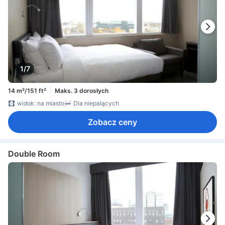
1/7
14 m²/151 ft²
Maks. 3 dorosłych
widok: na miasto
Dla niepalących
Zobacz ceny
Double Room