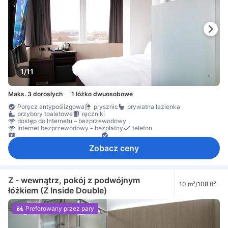
szafa
wieszak na ubrania
Łóżeczko dla dziecka (na życzenie)
czujnik dymu
Dla niepalących
Dojazd windą
Osobna klimatyzacja
Środki ochrony/bezpieczeństwa
1/11
Maks. 3 dorosłych
1 łóżko dwuosobowe
Poręcz antypoślizgowa
prysznic
prywatna łazienka
przybory toaletowe
ręczniki
dostęp do Internetu – bezprzewodowy
Internet bezprzewodowy – bezpłatny
telefon
telewizja satelitarna/kablowa
Usługa streamingu, taka jak Netflix
klimatyzacja
ogrzewanie
Pościel
wentylator
wygłuszenie
Zobacz ceny
Czajnik
darmowa woda butelkowana
ekspres do kawy/herbaty
biurko
Okno
Dla niepalących
Z - wewnątrz, pokój z podwójnym
10 m²/108 ft²
łóżkiem (Z Inside Double)
Preferowany przez pary