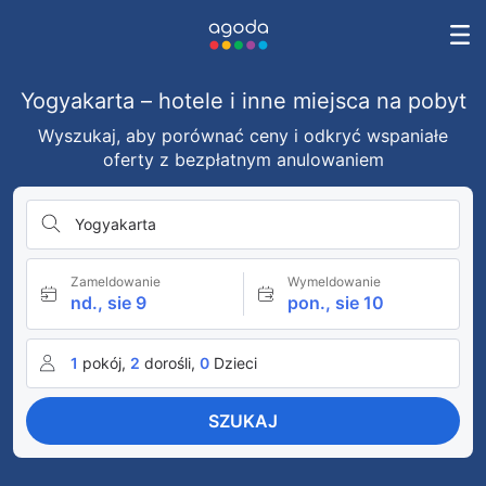
Yogyakarta – hotele i inne miejsca na pobyt
Wyszukaj, aby porównać ceny i odkryć wspaniałe
oferty z bezpłatnym anulowaniem
Yogyakarta
Zameldowanie
Wymeldowanie
nd., sie 9
pon., sie 10
1
pokój,
2
dorośli,
0
Dzieci
SZUKAJ