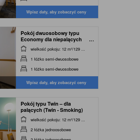
Wpisz daty, aby zobaczyć ceny
Pokój dwuosobowy typu
Economy dla niepalących
...
(Economy Double Room -
wielkość pokoju: 12 m²/129 ...
Non-Smoking)
1 łóżko semi-dwuosobowe
1 łóżko semi-dwuosobowe
Wpisz daty, aby zobaczyć ceny
Pokój typu Twin – dla
palących (Twin - Smoking)
wielkość pokoju: 12 m²/129 ...
2 łóżka jednoosobowe
2 łóżka jednoosobowe