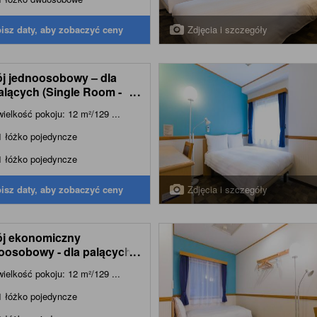
Zdjęcia i szczegóły
isz daty, aby zobaczyć ceny
j jednoosobowy – dla
alących (Single Room -
...
-Smoking)
wielkość pokoju: 12 m²/129 ...
1 łóżko pojedyncze
1 łóżko pojedyncze
Zdjęcia i szczegóły
isz daty, aby zobaczyć ceny
j ekonomiczny
oosobowy - dla palących
...
nomy Single Smoking)
wielkość pokoju: 12 m²/129 ...
1 łóżko pojedyncze