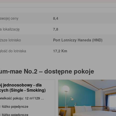
swojej ceny
8,4
 lokalizację
7,8
iższe lotnisko
Port Lotniczy Haneda (HND)
łość do lotniska
17,2 Km
ium-mae No.2
– dostępne pokoje
j jednoosobowy - dla
cych (Single - Smoking)
wielkość pokoju: 12 m²/129 ...
1 łóżko pojedyncze
1 łóżko pojedyncze