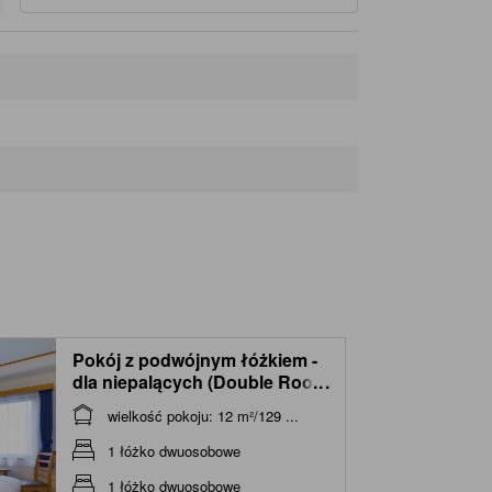
Chikyumon
260 m
Yokohama Omoshiro Aquarium
260 m
Former Site of the Kanagawa Maritime Tranportation Office
270 m
Yokohama Hakurankan
280 m
Pokój z podwójnym łóżkiem -
dla niepalących (Double Room
...
- Non-Smoking)
wielkość pokoju: 12 m²/129 ...
1 łóżko dwuosobowe
1 łóżko dwuosobowe