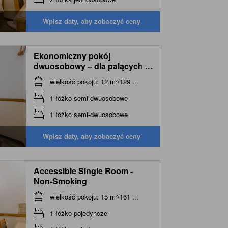
Wpisz daty, aby zobaczyć ceny
Ekonomiczny pokój
dwuosobowy – dla palących
...
(Economy Double Room
wielkość pokoju: 12 m²/129 ...
Smoking)
1 łóżko semi-dwuosobowe
1 łóżko semi-dwuosobowe
Wpisz daty, aby zobaczyć ceny
Accessible Single Room -
Non-Smoking
wielkość pokoju: 15 m²/161 ...
1 łóżko pojedyncze