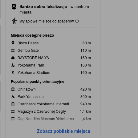
Bardzo dobra lokalizacja
-
w centrum
miasta
Wyjątkowe miejsce do spacerów
Miejsca dostępne pieszo
Bistro Peace
60 m
Gembu Gate
110 m
BAYSTORE NAIYA
160 m
Yokohama Park
160 m
Yokohama Stadium
160 m
Popularne punkty orientacyjne
Chinatown
420 m
Park Yamashita
800 m
Osanbashi Yokohama International Passenger Terminal
940 m
Magazyn z Czerwonej Cegły
1,1 km
Cup Noodles Museum Yokohama
1,4 km
Najbliższe znane miejsca
Zobacz pobliskie miejsca
Windjammer
150 m