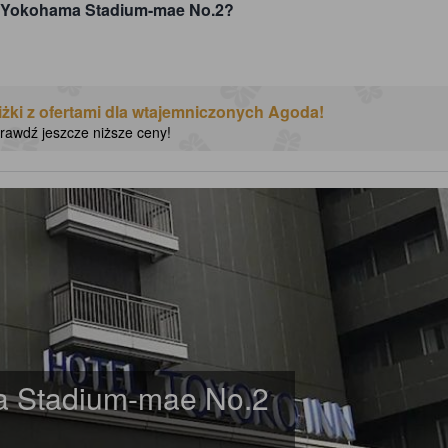
nn Yokohama Stadium-mae No.2?
żki z ofertami dla wtajemniczonych Agoda!
sprawdź jeszcze niższe ceny!
a Stadium-mae No.2