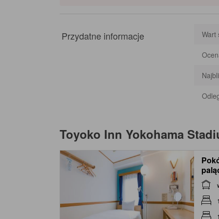
Przydatne informacje
Wart 
Ocena
Najbl
Odleg
Toyoko Inn Yokohama Stad
Pokó
palą