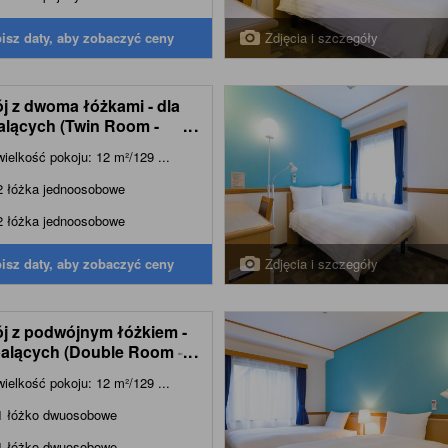
Zdjęcia i szczegóły
isz daty, aby zobaczyć ceny
j z dwoma łóżkami - dla
alących (Twin Room -
...
-Smoking)
wielkość pokoju: 12 m²/129 ...
2 łóżka jednoosobowe
2 łóżka jednoosobowe
Zdjęcia i szczegóły
isz daty, aby zobaczyć ceny
j z podwójnym łóżkiem -
palących (Double Room -
...
king)
wielkość pokoju: 12 m²/129 ...
1 łóżko dwuosobowe
1 łóżko dwuosobowe