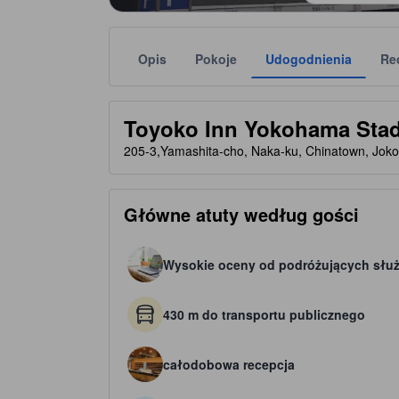
Opis
Pokoje
Udogodnienia
Re
Liczbę gwiazdek obiektu należy traktować jako w
tooltip
3 gwiazdki(-ek) na 5
Toyoko Inn Yokohama Sta
205-3,Yamashita-cho, Naka-ku, Chinatown, Jok
Główne atuty według gości
Wysokie oceny od podróżujących sł
430 m do transportu publicznego
całodobowa recepcja