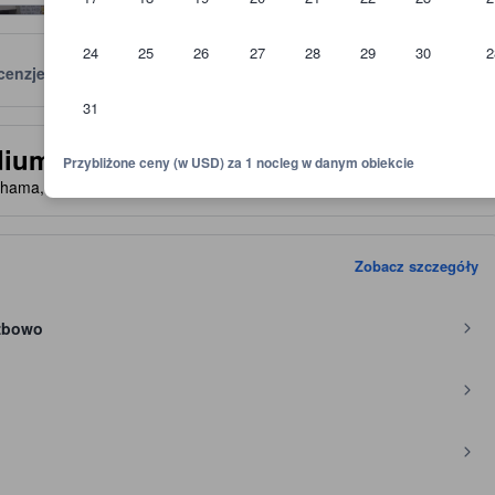
24
25
26
27
28
29
30
2
cenzje
Lokalizacja
Zasady
31
skazówkę względem oczekiwanego poziomu komfortu, udogodnień i wyp
dium-mae No.2
Przybliżone ceny (w USD) za 1 nocleg w danym obiekcie
ohama, Japonia, 231-0023
- NA MAPIE
Zobacz szczegóły
użbowo