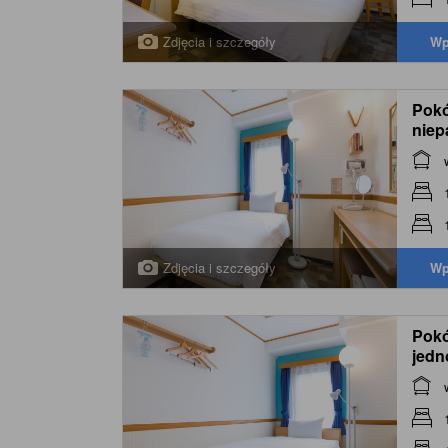
Zdjęcia i szczegóły
Wp
Pokó
niep
Non
Zdjęcia i szczegóły
Wp
Pokó
jedn
(Eco