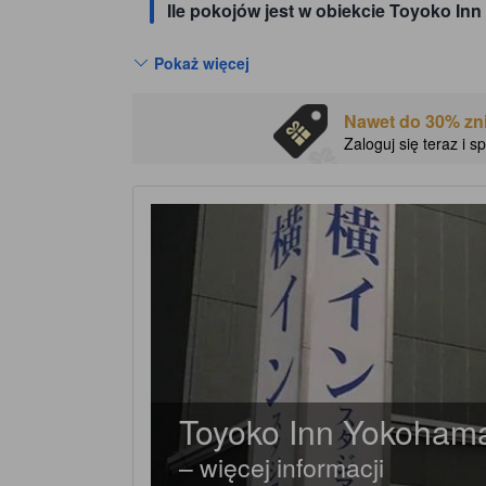
Ile pokojów jest w obiekcie Toyoko I
Pokaż więcej
Nawet do 30% zni
Zaloguj się teraz i 
Toyoko Inn Yokoham
– więcej informacji