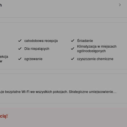
h
całodobowa recepcja
Śniadanie
Klimatyzacja w miejscach
Dla niepalących
ogólnodostępnych
ekcja
ogrzewanie
czyszczenie chemiczne
ów
uje bezpłatne Wi-Fi we wszystkich pokojach. Strategiczne umiejscowienie
ji i widoków. Koniecznie zobacz słynne atrakcje, takie jak Chinatown. Ten 3.0-
kowo zwiększa atrakcyjność i komfort pobytu.
cią!