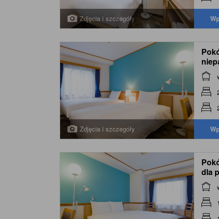
Zdjęcia i szczegóły
Wp
Pokó
niep
Non
Zdjęcia i szczegóły
Wp
Pokó
dla 
Smo