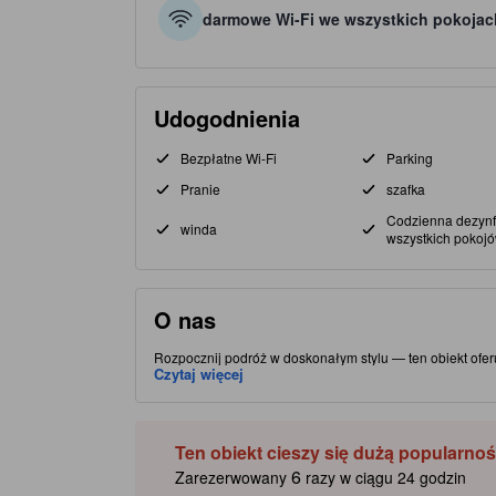
darmowe Wi-Fi we wszystkich pokojac
Udogodnienia
Bezpłatne Wi-Fi
Parking
Pranie
szafka
Codzienna dezynf
winda
wszystkich pokoj
O nas
Rozpocznij podróż w doskonałym stylu — ten obiekt ofer
(Chinatown) zapewnia łatwy dostęp do miejscowych atrakc
Czytaj więcej
gwiazdkowy obiekt oferuje liczne udogodnienie, co dodat
Ten obiekt cieszy się dużą popularnoś
6
Zarezerwowany
razy w ciągu 24 godzin