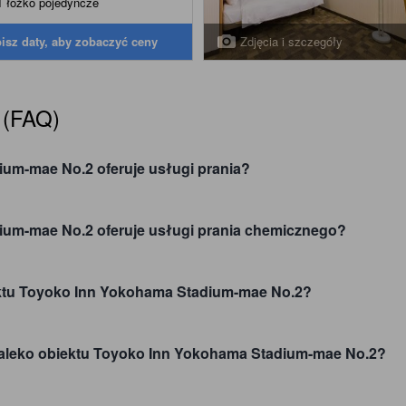
1 łóżko pojedyncze
Zdjęcia i szczegóły
isz daty, aby zobaczyć ceny
 (FAQ)
um-mae No.2 oferuje usługi prania?
ium-mae No.2 oferuje usługi prania chemicznego?
iektu Toyoko Inn Yokohama Stadium-mae No.2?
iedaleko obiektu Toyoko Inn Yokohama Stadium-mae No.2?