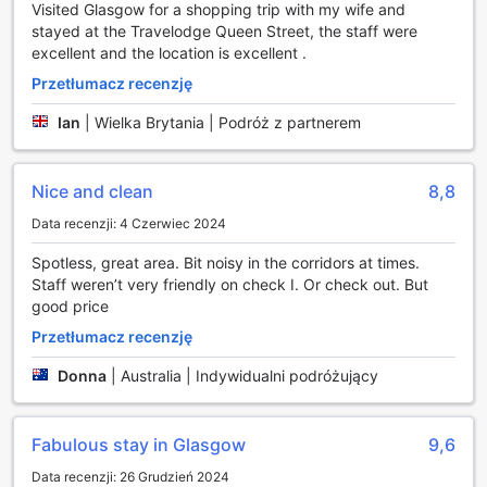
Visited Glasgow for a shopping trip with my wife and
Travelodge Glasgow Queen Street to miejsce, które łączy
stayed at the Travelodge Queen Street, the staff were
komfort z wygodą, oferując gościom szereg udogodnień,
excellent and the location is excellent .
które sprawiają, że pobyt staje się jeszcze bardziej
przyjemny. W całym hotelu dostępne jest bezpłatne Wi-Fi
Przetłumacz recenzję
w przestrzeniach ogólnodostępnych, co pozwala na łatwe i
szybkie łączenie się z internetem. Niezależnie od tego, czy
Ian
|
Wielka Brytania | Podróż z partnerem
chcesz sprawdzić wiadomości, zarezerwować bilety na
lokalne atrakcje, czy po prostu pozostać w kontakcie z
bliskimi, nasza sieć bezprzewodowa zapewnia niezawodne
Nice and clean
8,8
połączenie w każdej chwili.
Data recenzji: 4 Czerwiec 2024
Dodatkowo, codzienna obsługa sprzątająca gwarantuje, że
Twój pokój będzie zawsze czysty i schludny, co pozwoli Ci
Spotless, great area. Bit noisy in the corridors at times.
w pełni cieszyć się pobytem. Dzięki tym udogodnieniom,
Staff weren’t very friendly on check I. Or check out. But
Travelodge Glasgow Queen Street staje się idealnym
good price
miejscem zarówno dla turystów, jak i osób podróżujących
Przetłumacz recenzję
służbowo, które cenią sobie wygodę i profesjonalną
obsługę.
Donna
|
Australia | Indywidualni podróżujący
Transport i parking w Travelodge Glasgow Queen Street
Fabulous stay in Glasgow
9,6
Travelodge Glasgow Queen Street oferuje wygodne
udogodnienia transportowe, które z pewnością spełnią
Data recenzji: 26 Grudzień 2024