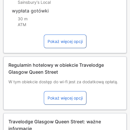
Sainsbury's Local
wypłata gotówki
30 m
ATM
Pokaż więcej opcji
Regulamin hotelowy w obiekcie Travelodge
Glasgow Queen Street
W tym obiekcie dostęp do wi-fi jest za dodatkową opłatą.
W obiekcie obowiązuje całkowity zakaz palenia tytoniu.
Informujemy, że zameldowanie odbywa się po godz.
Pokaż więcej opcji
15:00.
Wcześniejsze zameldowanie nie jest możliwe – prosimy o
wyrozumiałość z Państwa strony!
Alternate bed configuration may not be requested after
Travelodge Glasgow Queen Street: ważne
booking.
Dzieci i dostawki
informacje