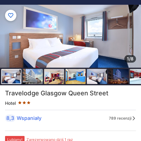
1/8
Liczba gwiazdek: 3
Travelodge Glasgow Queen Street
Hotel
8,3
Wspaniały
789 recenzji
Lubiany!
Zarezerwowano dziś 1 raz