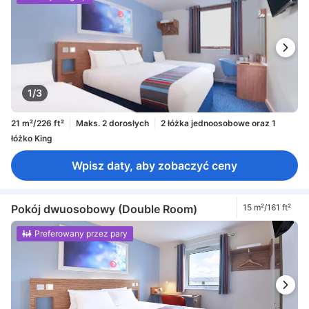
1/3
21 m²/226 ft²
Maks. 2 dorosłych
2 łóżka jednoosobowe oraz 1
łóżko King
Wpisz daty, aby zobaczyć ceny
Pokój dwuosobowy (Double Room)
15 m²/161 ft²
Preferowany przez pary