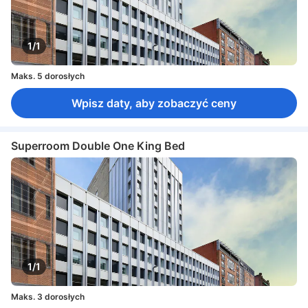
1/1
Maks. 5 dorosłych
Wpisz daty, aby zobaczyć ceny
Superroom Double One King Bed
1/1
Maks. 3 dorosłych