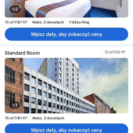
1/2
15 m²/161 ft²
Maks. 2 dorosłych
1 łóżko King
Wpisz daty, aby zobaczyć ceny
Standard Room
15 m²/161 ft²
1/1
15 m²/161 ft²
Maks. 3 dorosłych
Wpisz daty, aby zobaczyć ceny