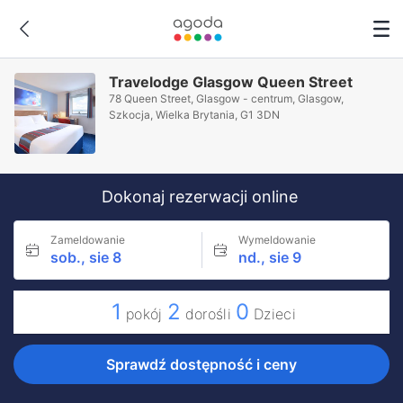
Travelodge Glasgow Queen Street
78 Queen Street, Glasgow - centrum, Glasgow,
Szkocja, Wielka Brytania, G1 3DN
Dokonaj rezerwacji online
Zameldowanie
Wymeldowanie
sob., sie 8
nd., sie 9
1
2
0
pokój
dorośli
Dzieci
Sprawdź dostępność i ceny