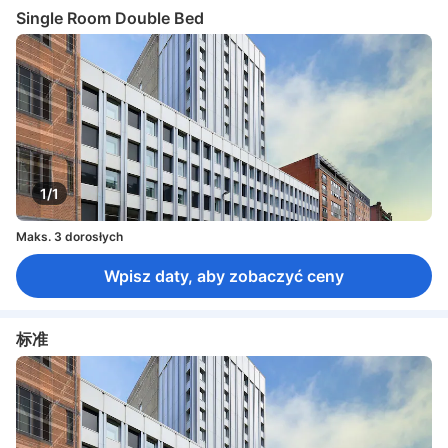
Single Room Double Bed
1/1
Maks. 3 dorosłych
Wpisz daty, aby zobaczyć ceny
标准