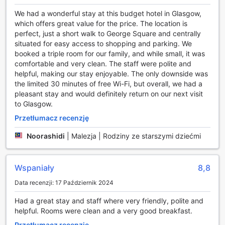
oczekiwania zarówno turystów, jak i podróżujących w
celach służbowych. Goście mogą skorzystać z opcji
We had a wonderful stay at this budget hotel in Glasgow,
samodzielnego parkowania, co zapewnia dużą
which offers great value for the price. The location is
elastyczność i komfort w poruszaniu się po mieście. Hotel
perfect, just a short walk to George Square and centrally
dysponuje przestronnym parkingiem, który umożliwia
situated for easy access to shopping and parking. We
bezpieczne pozostawienie pojazdu w trakcie pobytu.
booked a triple room for our family, and while small, it was
Warto jednak pamiętać, że na parkingu obowiązują
comfortable and very clean. The staff were polite and
dodatkowe opłaty, co warto uwzględnić w planowaniu
helpful, making our stay enjoyable. The only downside was
budżetu podróży. Dzięki dogodnej lokalizacji hotelu w
the limited 30 minutes of free Wi-Fi, but overall, we had a
sercu Glasgow, goście mają również łatwy dostęp do
pleasant stay and would definitely return on our next visit
komunikacji publicznej, co ułatwia eksplorację tego
to Glasgow.
tętniącego życiem miasta. Travelodge Glasgow Queen
Przetłumacz recenzję
Street to idealny wybór dla tych, którzy cenią sobie
wygodę transportu i chcą maksymalnie wykorzystać swój
Noorashidi
|
Malezja | Rodziny ze starszymi dziećmi
pobyt.
Udogodnienia w pokojach Travelodge Glasgow Queen
Wspaniały
8,8
Street
Data recenzji: 17 Październik 2024
W Travelodge Glasgow Queen Street goście mogą liczyć
Had a great stay and staff where very friendly, polite and
na komfort i wygodę, które są kluczowe podczas podróży.
helpful. Rooms were clean and a very good breakfast.
Każdy pokój jest starannie zaprojektowany, aby zapewnić
relaksującą atmosferę, idealną zarówno dla turystów, jak i
Przetłumacz recenzję