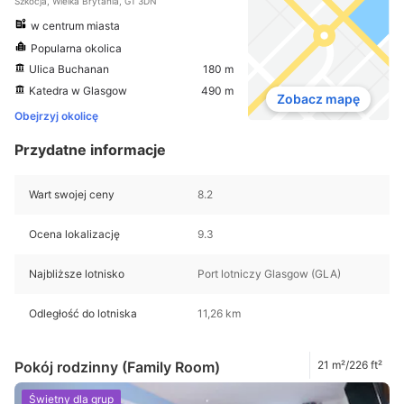
Szkocja, Wielka Brytania, G1 3DN
w centrum miasta
Popularna okolica
Ulica Buchanan
180 m
Katedra w Glasgow
490 m
Zobacz mapę
Obejrzyj okolicę
Przydatne informacje
Wart swojej ceny
8.2
Ocena lokalizację
9.3
Najbliższe lotnisko
Port lotniczy Glasgow (GLA)
Odległość do lotniska
11,26 km
Pokój rodzinny (Family Room)
21 m²/226 ft²
Świetny dla grup