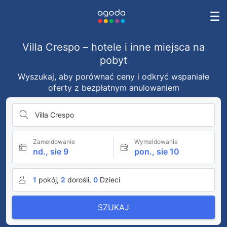
Villa Crespo – hotele i inne miejsca na
pobyt
Wyszukaj, aby porównać ceny i odkryć wspaniałe
oferty z bezpłatnym anulowaniem
Villa Crespo
Zameldowanie
Wymeldowanie
nd., sie 9
pon., sie 10
1
pokój,
2
dorośli,
0
Dzieci
SZUKAJ