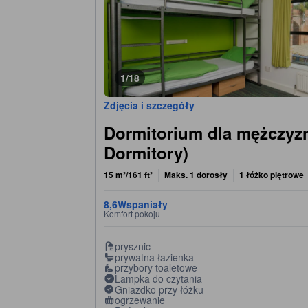
1/18
Zdjęcia i szczegóły
Dormitorium dla mężczyz
Dormitory)
15 m²/161 ft²
Maks. 1 dorosły
1 łóżko piętrowe
8,6
Wspaniały
Komfort pokoju
prysznic
prywatna łazienka
przybory toaletowe
Lampka do czytania
Gniazdko przy łóżku
ogrzewanie