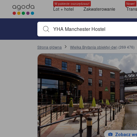
Trend z ostatnich ocen
Wszystkie recenzje w serwisie Agoda pochodzą od zweryfikowanych goś
Obsługa
Czystość
Lokalizacja
Łazienka
Atmosfera
Zameldowanie
Wi-Fi
Stosunek jakości do ceny
Udogodnienia w obiekcie
tooltip
tooltip
tooltip
tooltip
tooltip
tooltip
tooltip
tooltip
tooltip
tooltip
tooltip
tooltip
tooltip
tooltip
tooltip
tooltip
tooltip
tooltip
tooltip
tooltip
tooltip
tooltip
tooltip
tooltip
tooltip
tooltip
tooltip
tooltip
tooltip
tooltip
tooltip
tooltip
tooltip
tooltip
tooltip
tooltip
tooltip
tooltip
tooltip
tooltip
tooltip
tooltip
tooltip
tooltip
tooltip
tooltip
tooltip
tooltip
tooltip
tooltip
tooltip
tooltip
tooltip
tooltip
tooltip
tooltip
tooltip
tooltip
tooltip
tooltip
tooltip
tooltip
tooltip
tooltip
tooltip
tooltip
tooltip
tooltip
tooltip
tooltip
tooltip
tooltip
sentiment-positive-indicator
sentiment-negative-indicator
sentiment-positive-indicator
sentiment-positive-indicator
sentiment-negative-indicator
sentiment-positive-indicator
sentiment-positive-indicator
sentiment-positive-indicator
sentiment-negative-indicator
sentiment-positive-indicator
sentiment-negative-indicator
sentiment-positive-indicator
sentiment-positive-indicator
Dormitorium dla mężczyzn (Male Dormitory)
prysznic
prywatna łazienka
przybory toaletowe
Lampka do czytania
Gniazdko przy łóżku
ogrzewanie
Pościel
Kosze na śmieci
wykładzina
czujnik dymu
4 Sypialnie (4 Bedroom)
prysznic
prywatna łazienka
przybory toaletowe
Lampka do czytania
telefon
Gniazdko przy łóżku
ogrzewanie
Pościel
Kosze na śmieci
wykładzina
6 Bed Private Room with Private Bathroom
prysznic
prywatna łazienka
przybory toaletowe
Internet bezprzewodowy – bezpłatny
Lampka do czytania
Gniazdko przy łóżku
ogrzewanie
Pościel
Kosze na śmieci
wykładzina
Dormitorium dla kobiet (Dormitory -- Female Only)
prysznic
prywatna łazienka
przybory toaletowe
wanna
Lampka do czytania
Gniazdko przy łóżku
ogrzewanie
Pościel
Kosze na śmieci
wykładzina
Standard
Poręcz antypoślizgowa
Udogodnienia dla osób z ograniczoną mobilnością
prysznic
prywatna łazienka
przybory toaletowe
Internet bezprzewodowy – bezpłatny
Dla niepalących
Dormitory Room
Bed In Shared Dormitory, Women Only, Shared Bathroom (Sleeps 6)
Poręcz antypoślizgowa
Udogodnienia dla osób z ograniczoną mobilnością
prysznic
Dla niepalących
Bed In Shared Dormitory, Men Only, Shared Bathroom (Sleeps 6)
Poręcz antypoślizgowa
Udogodnienia dla osób z ograniczoną mobilnością
prysznic
Dla niepalących
6 Bed Ensuite Room
Dla niepalących
Two Bed Private Room Ensuite
Poręcz antypoślizgowa
dostęp do Internetu – bezprzewodowy
ogrzewanie
Pościel
Dla niepalących
Więcej szczegółów
Ocena w kategorii Obsługa to 9.1 na 10 i jest to wysoka ocena w mieście M
Ocena w kategorii Warunki w obiekcie / Czystość to 8.9 na 10 i jest to wys
Ocena w kategorii Wart swojej ceny to 8.9 na 10 i jest to wysoka ocena w m
Ocena w kategorii Udogodnienia to 8.7 na 10 i jest to wysoka ocena w mieśc
Ocena w kategorii Lokalizacja to 8.2 na 10
Ocena w kategorii Jakość pokoju i komfort to 7.9 na 10
W pakiecie oszczędzasz!
Nowe!
Mentioned in 13 reviews
Mentioned in 11 reviews
Mentioned in 10 reviews
Mentioned in 4 reviews
Mentioned in 4 reviews
Mentioned in 3 reviews
Mentioned in 3 reviews
Mentioned in 3 reviews
Mentioned in 2 reviews
Lot + hotel
Zakwaterowanie
Trans
Na podstawie 10 najnowszych wiarygodnych ocen obiektu
84% Positive
100% Positive
80% Positive
100% Positive
100% Positive
33% Positive
33% Positive
100% Positive
100% Positive
9,2
8,4
8,0
10
9,6
8,8
10
10
10
9,2
15% Unfavourable
20% Unfavourable
66% Unfavourable
66% Unfavourable
Zacznij wpisywać nazwę obiektu lub słowo kluczowe do 
Od najnowszych
Strona główna
Wielka Brytania obiekty(-ów)
(
269 476
)
Zobacz ws