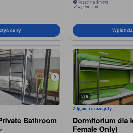
Kosze na śmieci
wykładzina
czyć ceny
Wpisz da
1/18
Zdjęcia i szczegóły
Private Bathroom
Dormitorium dla k
Female Only)
we