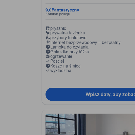
9,0
Fantastyczny
Komfort pokoju
prysznic
prywatna łazienka
przybory toaletowe
Internet bezprzewodowy – bezpłatny
Lampka do czytania
Gniazdko przy łóżku
ogrzewanie
Pościel
Kosze na śmieci
wykładzina
Wpisz daty, aby zoba