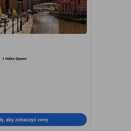
1 łóżko Queen
ty, aby zobaczyć ceny