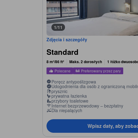
1/11
Zdjęcia i szczegóły
Standard
8 m²/86 ft²
Maks. 2 dorosłych
1 łóżko dwuosob
Polecane
Preferowany przez pary
Poręcz antypoślizgowa
Udogodnienia dla osób z ograniczoną mobil
prysznic
prywatna łazienka
przybory toaletowe
Internet bezprzewodowy – bezpłatny
Dla niepalących
Wpisz daty, aby zoba